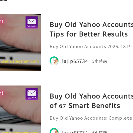
Buy Old Yahoo Accounts
Tips for Better Results
Buy Old Yahoo Accounts 2026: 18 Pr
lts Yahoo Mail remains a familiar e
messages, professional communicat
lajip65734
5小時前
projects, subscriptio
Buy Old Yahoo Accounts
of 67 Smart Benefits
Buy Old Yahoo Accounts: Complete 
Yahoo Mail has been a familiar par
for many years. Individuals, freela
lajip65734
5小時前