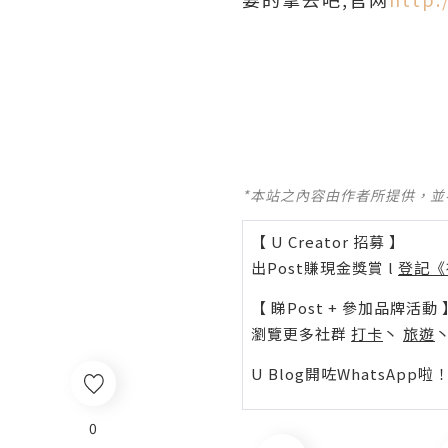
*本站之內容由作者所提供，
【 U Creator 招募 】
出Post賺現金獎賞 l
登記《
【 睇Post + 參加品牌活動 
瀏覽更多社群
打卡
丶
旅遊
U Blog開咗WhatsAp
0