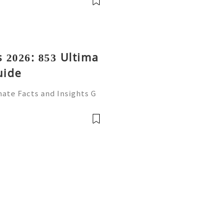
 2026: 853 Ultima
uide
ate Facts and Insights G
ecognized email service f
ssional correspondence, o