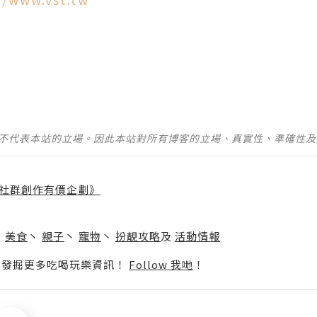
並不代表本站的立場。因此本站對所有博客的立場、真實性、準確性
社群創作有價企劃》
】
丶
美食
丶
親子
丶
寵物
丶
扮靚攻略
及
活動情報
p啦！發掘更多吃喝玩樂資訊！
Follow 我哋
！