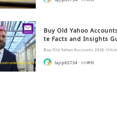
ine professionals us
Buy Old Yahoo Accounts
te Facts and Insights G
Buy Old Yahoo Accounts 2026: Ultim
uide Yahoo Mail remains a widely r
or personal communication, profe
lajip65734
5小時前
nline subscriptions, freel