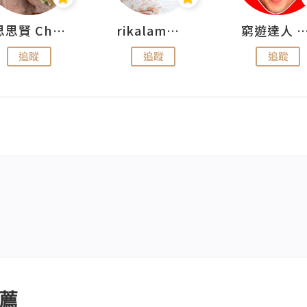
思思賢 ChillMyBabe
rikalammm
窮遊達人 Mr.TravelGe
追蹤
追蹤
追蹤
薦