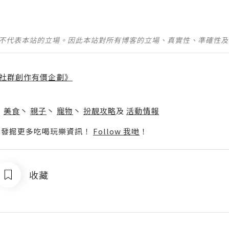
並不代表本站的立場。因此本站對所有博客的立場、真實性、準確性
社群創作有價企劃》
】
丶
美食
丶
親子
丶
寵物
丶
扮靚攻略
及
活動情報
p啦！發掘更多吃喝玩樂資訊！
Follow 我哋
！
收藏