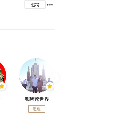
追蹤
nius
曳豬歎世界
Koalascities (^O^)! @ UTravel
追蹤
追蹤