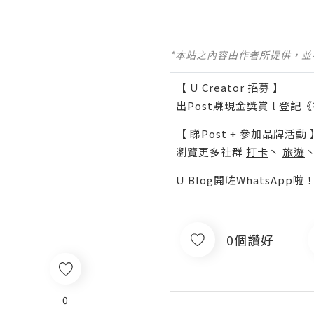
*本站之內容由作者所提供，
【 U Creator 招募 】
出Post賺現金獎賞 l
登記《
【 睇Post + 參加品牌活動 
瀏覽更多社群
打卡
丶
旅遊
U Blog開咗WhatsAp
0個讚好
0