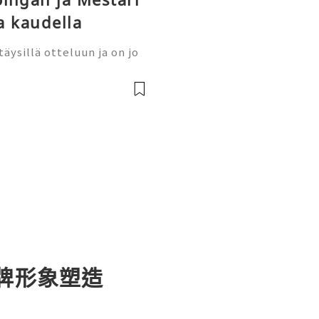
a kaudella
täysillä otteluun ja on jo
ita. Tavoitteena on voitt
mestaruus kaudella 2026-2
品牌形象塑造