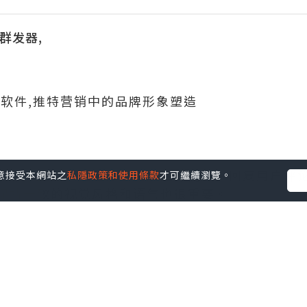
议群发器,
信软件,推特营销中的品牌形象塑造
象至关重要。通过分享高质量的内容、回复用户评
您同意接受本網站之
私隱政策和使用條款
才可繼續瀏覽。
保持一致的视觉风格和语气也很重要。
常好用，界面简洁直观，工具齐全且功能强大。大