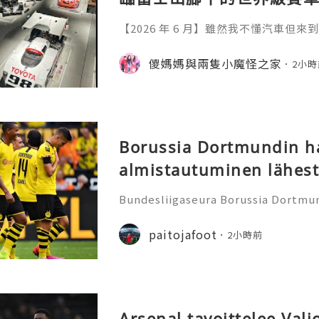
y。參觀富士賽車博物館。
【2026 年 6 月】雖然我不懂汽車但來到富
車邊嘆午餐
sports Forest 富士賽車園區近
貴賽車在觀景餐廳一邊享用美食，一邊
儍媽媽與兩隻小魔怪之家
2小時
運的話仲可以看到富士山 ~~位於靜岡縣
uji Motorsports Forest裡面有 F
Fuji Motorsp
Borussia Dortmundin h
almistautuminen lähest
Bundesliigaseura Borussia Dortmun
en 2026/27 harjoituskauden valmis
a uuden kauden pelipaitoja jalkapa
paitojafoot
2小時前
ukkueella on kuusi lämmitt
Arsenal tavoittelee Vali