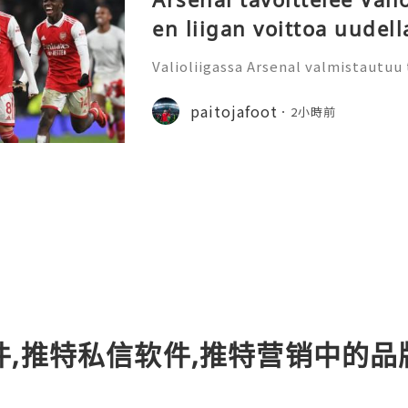
en liigan voittoa uudell
Valioliigassa Arsenal valmistautuu 
aloittanut useita lämmittelyottelu
aa Valioliigan ja Mestarien liigan 
paitojafoot
2小時前
027. pelipaitoja ja
件,推特私信软件,推特营销中的