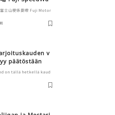
到觀景餐廳邊觀賞賽
士山梗係要嚟 Fuji Motor
距離觀看日本揚名國際的賽車場和珍
觀賞賽車在富士賽道上奔馳好
前
富士山腳下的富士賽車園區 F
uji Speedway 富士國際賽車場、
arjoituskauden v
yy päätöstään
d on tällä hetkellä kaud
telujen loppuvaiheessa, j
llo ovat jo myynnissä. Jo
oliigan ja Mestari