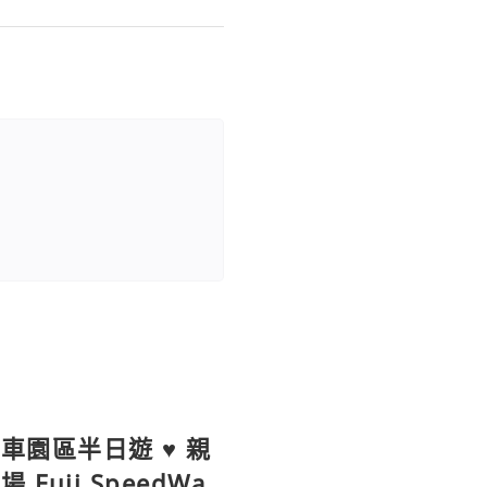
賽車園區半日遊 ♥ 親
uji SpeedWa