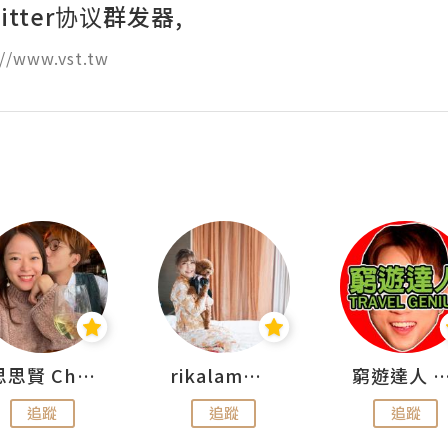
itter协议群发器,
//www.vst.tw
思思賢 ChillMyBabe
rikalammm
窮遊達人 Mr.TravelGe
追蹤
追蹤
追蹤