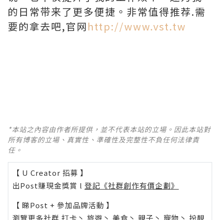
的日常带来了更多便捷。非常值得推荐.需
要的拿去吧,官网
http://www.vst.tw
*本站之內容由作者所提供，並不代表本站的立場。因此本站對
所有博客的立場、真實性、準確性及完整性不負任何法律責
任。
【 U Creator 招募 】
出Post賺現金獎賞 l
登記《社群創作有價企劃》
【 睇Post + 參加品牌活動 】
瀏覽更多社群
打卡
丶
旅遊
丶
美食
丶
親子
丶
寵物
丶
扮靚