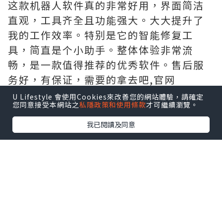
这款机器人软件真的非常好用，界面简洁
直观，工具齐全且功能强大。大大提升了
我的工作效率。特别是它的智能修复工
具，简直是个小助手。整体体验非常流
畅，是一款值得推荐的优秀软件。售后服
务好，有保证，需要的拿去吧,官网
http://www.vst.tw
U Lifestyle 會使用Cookies來改善您的網站體驗，請確定
您同意接受本網站之
私隱政策和使用條款
才可繼續瀏覽。
我已閱讀及同意
*本站之內容由作者所提供，並不代表本站的立場。因此本站對
所有博客的立場、真實性、準確性及完整性不負任何法律責
任。