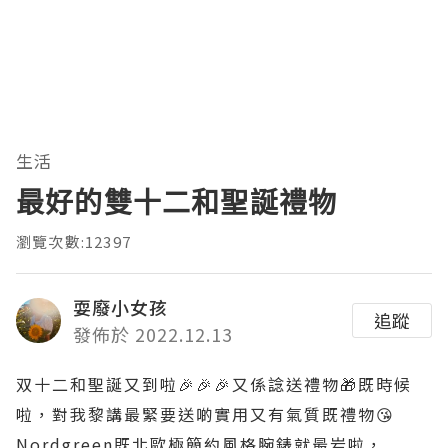
生活
最好的雙十二和聖誕禮物
瀏覽次數:12397
耍廢小女孩
追蹤
發佈於 2022.12.13
双十二和聖誕又到啦🎉🎉🎉又係諗送禮物🎁既時候
啦，對我黎講最緊要送啲實用又有氣質既禮物😘
Nordgreen既北歐極簡約風格腕錶就最岩啦，