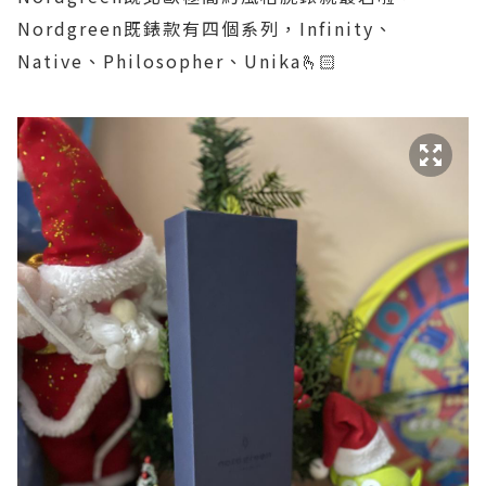
Nordgreen既錶款有四個系列，Infinity、
Native、Philosopher、Unika🫰🏻