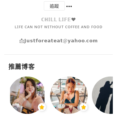
追蹤
ℂℍ𝕀𝕃𝕃 𝕃𝕀𝔽𝔼❤️

ʟɪꜰᴇ ᴄᴀɴ ɴᴏᴛ ᴡɪᴛʜᴏᴜᴛ ᴄᴏꜰꜰᴇᴇ ᴀɴᴅ ꜰᴏᴏᴅ

📩𝗝𝘂𝘀𝘁𝗳𝗼𝗿𝗲𝗮𝘁𝗲𝗮𝘁@𝘆𝗮𝗵𝗼𝗼.𝗰𝗼𝗺
推薦博客