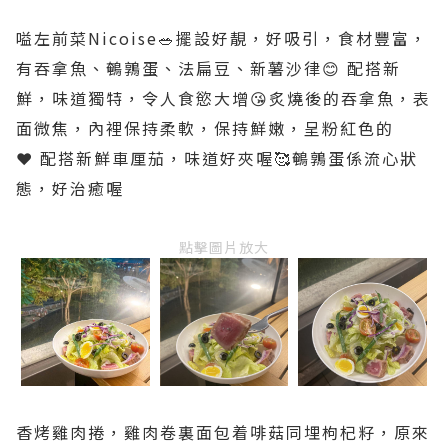
嗌左前菜Nicoise🥗擺設好靚，好吸引，食材豐富，
有吞拿魚、鵪鶉蛋、法扁豆、新薯沙律😊 配搭新
鮮，味道獨特，令人食慾大增😘炙燒後的吞拿魚，表
面微焦，內裡保持柔軟，保持鮮嫩，呈粉紅色的
❤️ 配搭新鮮車厘茄，味道好夾喔🥰鵪鶉蛋係流心狀
態，好治癒喔
點擊圖片放大
香烤雞肉捲，雞肉卷裏面包着啡菇同埋枸杞籽，原來