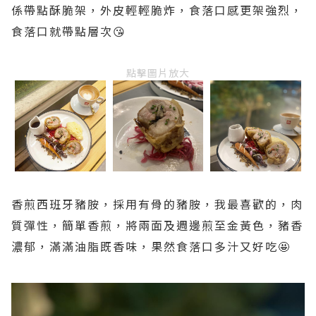
係帶點酥脆架，外皮輕輕脆炸，食落口感更架強烈，
食落口就帶點層次😘
點擊圖片放大
香煎西班牙豬胺，採用有骨的豬胺，我最喜歡的，肉
質彈性，簡單香煎，將兩面及週邊煎至金黃色，豬香
濃郁，滿滿油脂既香味，果然食落口多汁又好吃🤩