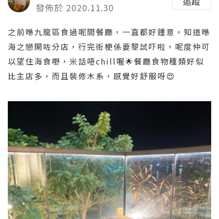
追蹤
發佈於 2020.11.30
之前喺九龍區食過呢間餐廳，一直都好鍾意，知道喺
海之戀開咗分店，行完街梗係要黎試吓啦，呢度仲可
以望住海食嘢，米話唔chill喔🌟餐廳食物種類好似
比主店多，而且裝修木系，感覺好舒服呀😍