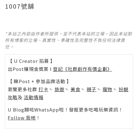
1007號舖
*本站之內容由作者所提供，並不代表本站的立場。因此本站對
所有博客的立場、真實性、準確性及完整性不負任何法律責
任。
【 U Creator 招募 】
出Post賺現金獎賞 l
登記《社群創作有價企劃》
【 睇Post + 參加品牌活動 】
瀏覽更多社群
打卡
丶
旅遊
丶
美食
丶
親子
丶
寵物
丶
扮靚
攻略
及
活動情報
U Blog開咗WhatsApp啦！發掘更多吃喝玩樂資訊！
Follow 我哋
！