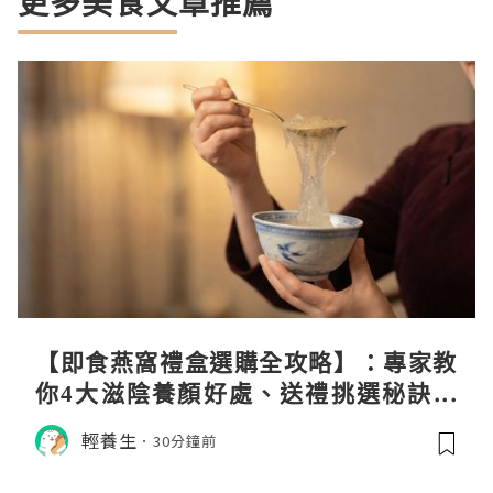
更多美食文章推薦
【即食燕窩禮盒選購全攻略】：專家教
你4大滋陰養顏好處、送禮挑選秘訣與
日常食用心得
輕養生
30分鐘前