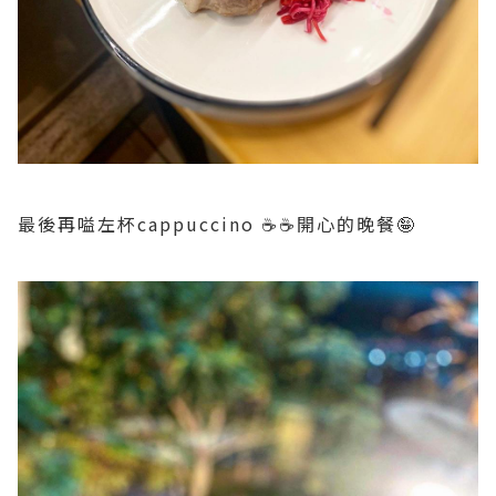
最後再嗌左杯cappuccino ☕️☕️開心的晚餐🤪