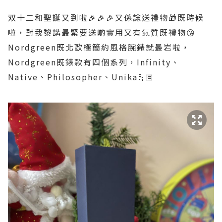
双十二和聖誕又到啦🎉🎉🎉又係諗送禮物🎁既時候
啦，對我黎講最緊要送啲實用又有氣質既禮物😘
Nordgreen既北歐極簡約風格腕錶就最岩啦，
Nordgreen既錶款有四個系列，Infinity、
Native、Philosopher、Unika🫰🏻