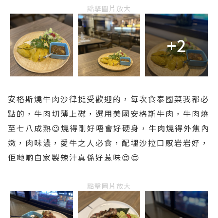
點擊圖片放大
+2
安格斯燒牛肉沙律挺受歡迎的，每次食泰國菜我都必
點的，牛肉切薄上碟，選用美國安格斯牛肉，牛肉燒
至七八成熟😉燒得剛好唔會好硬身，牛肉燒得外焦內
嫩，肉味濃，愛牛之人必食，配埋沙拉口感岩岩好，
佢哋啲自家製辣汁真係好惹味😍😍
點擊圖片放大