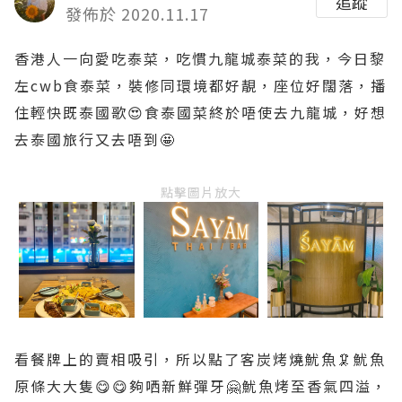
追蹤
發佈於 2020.11.17
香港人一向愛吃泰菜，吃慣九龍城泰菜的我，今日黎
左cwb食泰菜，裝修同環境都好靚，座位好闊落，播
住輕快既泰國歌😍食泰國菜終於唔使去九龍城，好想
去泰國旅行又去唔到🤩
點擊圖片放大
看餐牌上的賣相吸引，所以點了客炭烤燒魷魚🦑魷魚
原條大大隻😋😋夠哂新鮮彈牙🤗魷魚烤至香氣四溢，