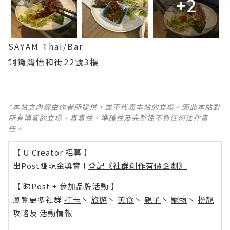
+2
SAYAM Thai/Bar
銅鑼灣怡和街22號3樓
*本站之內容由作者所提供，並不代表本站的立場。因此本站對
所有博客的立場、真實性、準確性及完整性不負任何法律責
任。
【 U Creator 招募 】
出Post賺現金獎賞 l
登記《社群創作有價企劃》
【 睇Post + 參加品牌活動 】
瀏覽更多社群
打卡
丶
旅遊
丶
美食
丶
親子
丶
寵物
丶
扮靚
攻略
及
活動情報