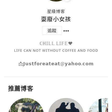
星級博客
耍廢小女孩
追蹤
ℂℍ𝕀𝕃𝕃 𝕃𝕀𝔽𝔼❤️

ʟɪꜰᴇ ᴄᴀɴ ɴᴏᴛ ᴡɪᴛʜᴏᴜᴛ ᴄᴏꜰꜰᴇᴇ ᴀɴᴅ ꜰᴏᴏᴅ

📩𝗝𝘂𝘀𝘁𝗳𝗼𝗿𝗲𝗮𝘁𝗲𝗮𝘁@𝘆𝗮𝗵𝗼𝗼.𝗰𝗼𝗺
推薦博客