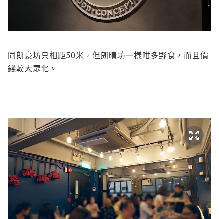
50
同朗豪坊只相距
米，但朗晴坊一樣咁多野食，而且價
錢較大眾化。