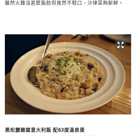
雖然火雞沒甚麼脂肪但竟然不鞋口，沙律菜夠新鮮。
63
黑松露雜菌意大利飯
配
度溫泉蛋