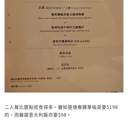
$198
二人餐比散點抵食得多，雖知道燒春雞單嗌是要
$98
的，而雜菌意大利飯亦要
。