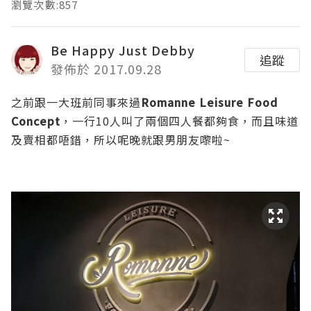
瀏覽次數:857
Be Happy Just Debby
追蹤
發佈於 2017.09.28
之前跟一大班前同事來過
Romanne
Leisure Food
Concept
，一行
10
人叫了兩個四人餐都夠食，而且味道
及賣相都唔錯，所以呢晚就跟男朋友嚟啦
~