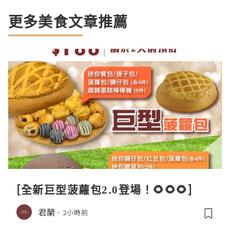
更多美食文章推薦
[全新巨型菠蘿包2.0登場！🌻🌻🌻]
君蘭
2小時前