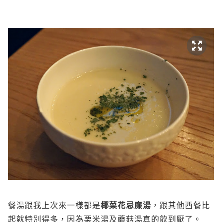
餐湯跟我上次來一樣都是
椰菜花忌廉湯
，跟其他西餐比
起就特別得多，因為栗米湯及蘑菇湯真的飲到厭了。