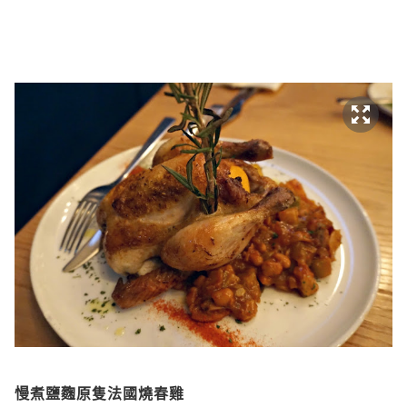
慢煮鹽麴原隻法國燒春雞