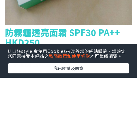
防霧霾透亮面霜
SPF30 PA++
HKD250
U Lifestyle 會使用Cookies來改善您的網站體驗，請確定
一支有防曬嘅面霜，
30
度對於坐
office
嘅
您同意接受本網站之
私隱政策和使用條款
才可繼續瀏覽。
女仔嚟講已經好夠用，
我已閱讀及同意
太高
SPF
反而會對皮膚造成負擔。