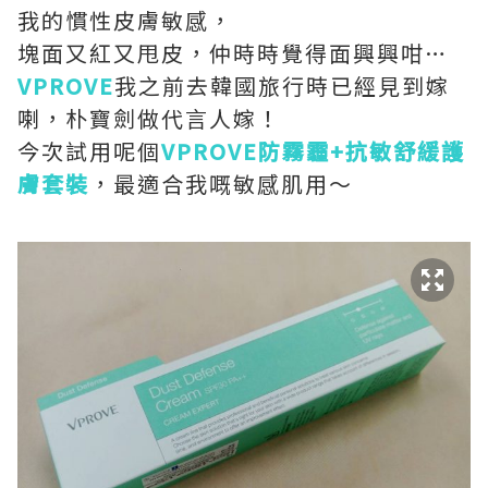
我的慣性皮膚敏感，
塊面又紅又甩皮，仲時時覺得面興興咁
…
VPROVE
我之前去韓國旅行時已經見到嫁
喇，朴寶劍做代言人嫁！
今次試用呢個
VPROVE
防霧霾
+
抗敏舒緩護
膚套裝
，最適合我嘅敏感肌用～