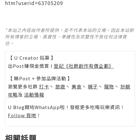
htm?userid=63705209
*本站之內容由作者所提供，並不代表本站的立場。因此本站對
所有博客的立場、真實性、準確性及完整性不負任何法律責
任。
【 U Creator 招募 】
出Post賺現金獎賞 l
登記《社群創作有價企劃》
【 睇Post + 參加品牌活動 】
瀏覽更多社群
打卡
丶
旅遊
丶
美食
丶
親子
丶
寵物
丶
扮靚
攻略
及
活動情報
U Blog開咗WhatsApp啦！發掘更多吃喝玩樂資訊！
Follow 我哋
！
相關話題