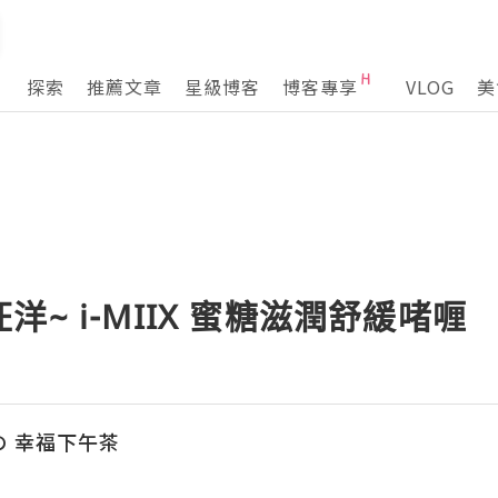
探索
推薦文章
星級博客
博客專享
VLOG
美
~ i-MIIX 蜜糖滋潤舒緩啫喱
の 幸福下午茶