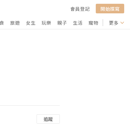
會員登記
開始撰寫
食
旅遊
女生
玩樂
親子
生活
寵物
行山
更多
打卡
追蹤