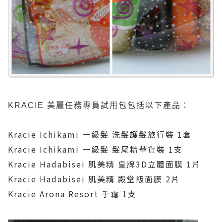
KRACIE
美麗任務專員試用包包括以下產品：
Kracie Ichikami
一級髮
洗髮護髮旅行裝
1
套
Kracie Ichikami
一級髮
髮尾精華貨裝
1
支
Kracie Hadabisei
肌美精
皇牌
3D
立體面膜
1
片
Kracie Hadabisei
肌美精
殿堂級面膜
2
片
Kracie Arona Resort
手霜
1
支