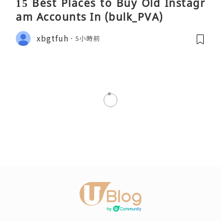
15 Best Places to Buy Old Instagr
am Accounts In (bulk_PVA)
xbgtfuh
5小時前
美食
空降北角的夜市 ~ 六合小巷
瀏覽次數:25294
睡公主＊豬腩仔 の 幸福下午茶