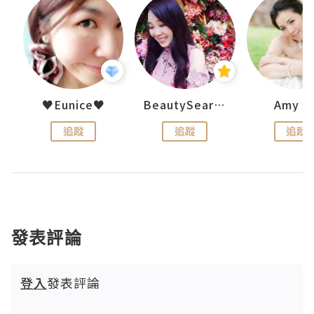
h 夏沫
♥Eunice♥
BeautySearch
Amy N
追蹤
追蹤
追蹤
發表評論
登入
發表評論