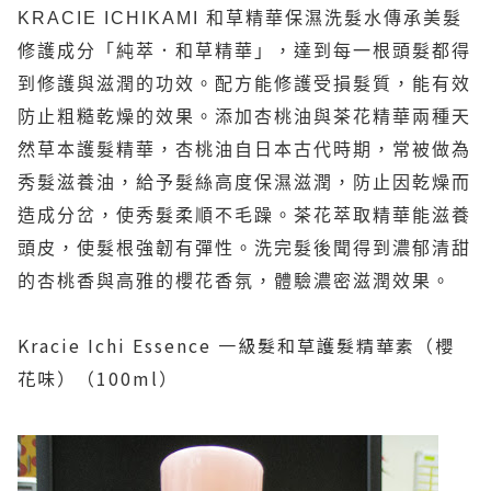
KRACIE ICHIKAMI
和草精華保濕洗髮水傳承美髮
修護成分「純萃．和草精華」，達到每一根頭髮都得
到修護與滋潤的功效。配方能修護受損髮質，能有效
防止粗糙乾燥的效果。添加杏桃油與茶花精華兩種天
然草本護髮精華，杏桃油自日本古代時期，常被做為
秀髮滋養油，給予髮絲高度保濕滋潤，防止因乾燥而
造成分岔，使秀髮柔順不毛躁。茶花萃取精華能滋養
頭皮，使髮根強韌有彈性。洗完髮後聞得到濃郁清甜
的杏桃香與高雅的櫻花香氛，體驗濃密滋潤效果。
Kracie Ichi Essence
一級髮和草護髮精華素（櫻
花味）（
100ml
）