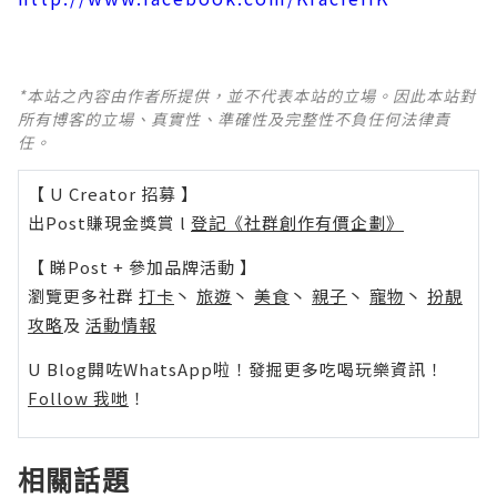
*本站之內容由作者所提供，並不代表本站的立場。因此本站對
所有博客的立場、真實性、準確性及完整性不負任何法律責
任。
【 U Creator 招募 】
出Post賺現金獎賞 l
登記《社群創作有價企劃》
【 睇Post + 參加品牌活動 】
瀏覽更多社群
打卡
丶
旅遊
丶
美食
丶
親子
丶
寵物
丶
扮靚
攻略
及
活動情報
U Blog開咗WhatsApp啦！發掘更多吃喝玩樂資訊！
Follow 我哋
！
相關話題