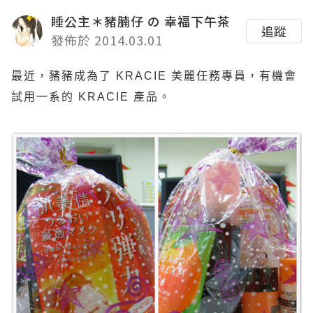
睡公主＊豬腩仔 の 幸福下午茶
追蹤
發佈於 2014.03.01
最近，豬豬成為了
KRACIE
美麗任務專員，有機會
試用一系的
KRACIE
產品。