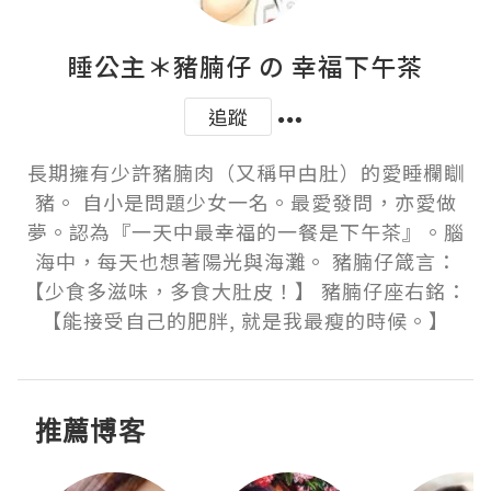
睡公主＊豬腩仔 の 幸福下午茶
追蹤
長期擁有少許豬腩肉（又稱曱甴肚）的愛睡欄瞓
豬。 自小是問題少女一名。最愛發問，亦愛做
夢。認為『一天中最幸福的一餐是下午茶』。腦
海中，每天也想著陽光與海灘。 豬腩仔箴言：
【少食多滋味，多食大肚皮！】 豬腩仔座右銘：
【能接受自己的肥胖, 就是我最瘦的時候。】
推薦博客