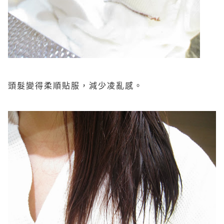
頭髮變得柔順貼服，減少凌亂
感
。