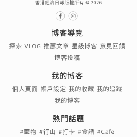
追蹤
發佈於 2023.04.17
豬豬曾經到過高雄旅遊兩次，可是完全沒
有機會到訪六合夜市。
早陣子發現皇都戲院附近開了一間台式料
理，名為六合小巷，門口掛滿了燈籠，裝
修別致，很有氣氛。
因為距離晚餐時間尚早，我們先坐下慢慢
點選食物。
這裏的餐牌相對簡單，主打飯麵套餐，亦