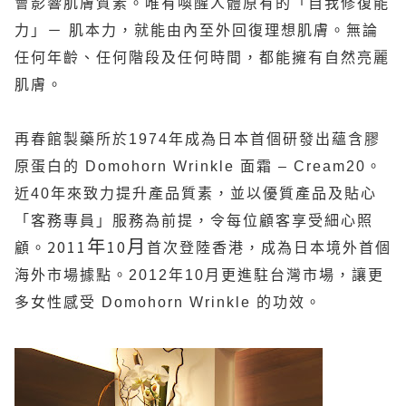
會影響肌膚質素。唯有喚醒人體原有的「自我修復能
力」－ 肌本力，就能由內至外回復理想肌膚。無論
任何年齡、任何階段及任何時間，都能擁有自然亮麗
肌膚。
再春館製藥所於
1974
年成為日本首個研發出蘊含膠
原蛋白的
Domohorn Wrinkle
面霜
– Cream20
。
近
40
年來致力提升產品質素，並以優質產品及貼心
「客務專員」服務為前提，令每位顧客享受細心照
年
月
2011
10
顧。
首次登陸香港，成為日本境外首個
海外市場據點。
2012
年
10
月更進駐台灣市場，讓更
多女性感受
Domohorn Wrinkle
的功效。