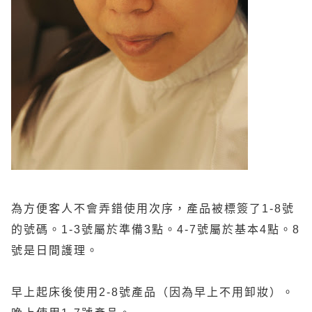
為方便客人不會弄錯使用次序，產品被標簽了
1-8
號
的號碼。
1-3
號屬於準備
3
點。
4-7
號屬於基本
4
點。
8
號是日間護理。
早上起床後使用
2-8
號產品（因為早上不用卸妝）。