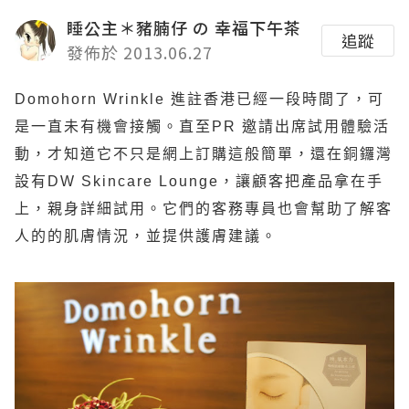
睡公主＊豬腩仔 の 幸福下午茶
追蹤
發佈於 2013.06.27
Domohorn Wrinkle
進註香港已經一段時間了，可
是一直未有機會接觸。直至
PR
邀請出席試用體驗活
動，才知道它不只是網上訂購這般簡單，還在銅鑼灣
設有
DW Skincare Lounge
，讓顧客把產品拿在手
上，親身詳細試用。它們的客務專員也會幫助了解客
人的的肌膚情況，並提供護膚建議。