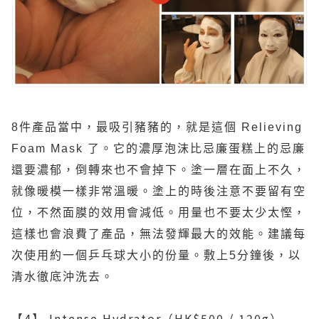
8
件產品當中，最吸引豬豬的，就是這個
Relieving
Foam Mask
了。它的濃厚泡沫比忌廉蛋糕上的忌廉
還要濃郁，倒轉來也不會掉下。塗一層在面上不久，
就像暖模一樣非常溫暖。塗上的時後注意不要留有空
位，不然面膜的效用會減低。用量也不要太少太慳，
這樣也會浪費了產品，無法發輝最大的效能。建議每
次使用約一個乒乓球大小的份量。敷上
5
分鐘後，以
清水徹底沖洗去。
【4】 Intense Hydrator
（
HK$500 / 120g
）