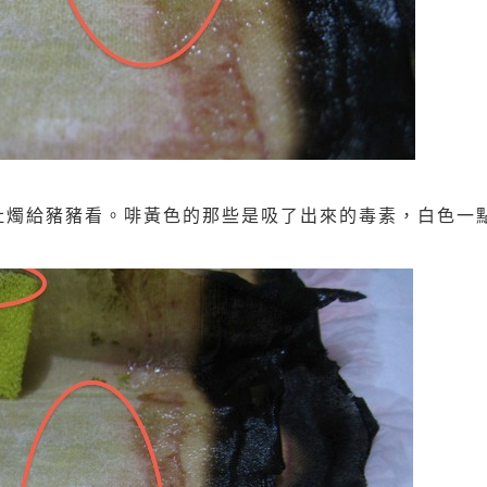
打開肚燭給豬豬看。啡黃色的那些是吸了出來的毒素，白色一