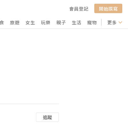
會員登記
開始撰寫
食
旅遊
女生
玩樂
親子
生活
寵物
行山
更多
打卡
追蹤