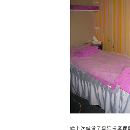
繼上次試做了
皇廷按摩保