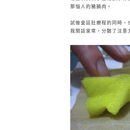
那惱人的豬腩肉。
試做皇廷肚療程的同時，也
我閒話家常，分散了注意