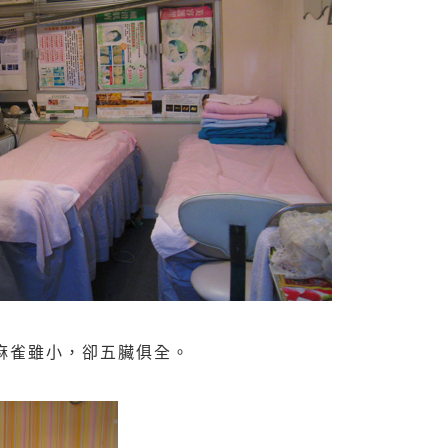
麻雀雖小，卻五臟俱全。