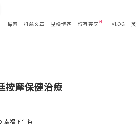
探索
推薦文章
星級博客
博客專享
VLOG
美
皇廷按摩保健治療
の 幸福下午茶