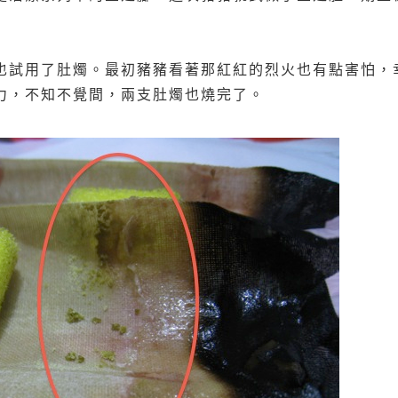
試用了肚燭。最初豬豬看著那紅紅的烈火也有點害怕，幸好過
力，不知不覺間，兩支肚燭也燒完了。