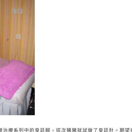
健治療
系列中的皇廷腳，這次豬豬就試做了皇廷肚。期望