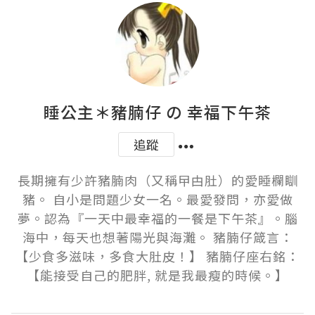
睡公主＊豬腩仔 の 幸福下午茶
追蹤
長期擁有少許豬腩肉（又稱曱甴肚）的愛睡欄瞓
豬。 自小是問題少女一名。最愛發問，亦愛做
夢。認為『一天中最幸福的一餐是下午茶』。腦
海中，每天也想著陽光與海灘。 豬腩仔箴言：
【少食多滋味，多食大肚皮！】 豬腩仔座右銘：
【能接受自己的肥胖, 就是我最瘦的時候。】