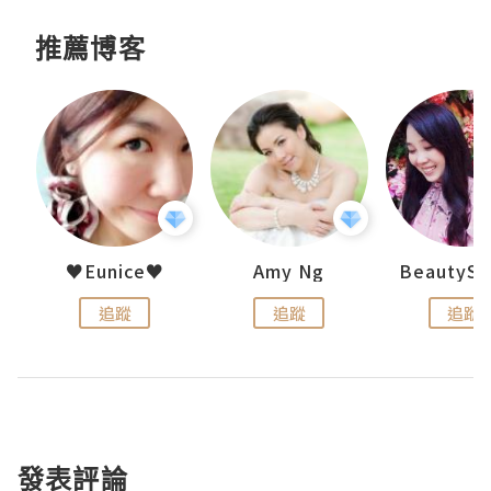
推薦博客
h 夏沫
♥Eunice♥
Amy Ng
追蹤
追蹤
追蹤
發表評論