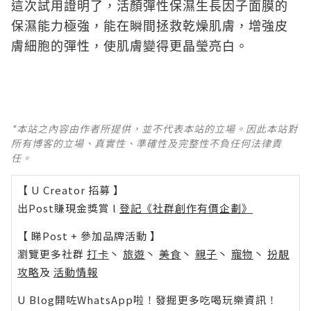
這次試用證明了，活顏彈性保濕生長因子面膜的
保濕能力極強，能在瞬間拯救乾燥肌膚，增強皮
膚細胞的彈性，使肌膚變得更晶瑩亮白。
*本站之內容由作者所提供，並不代表本站的立場。因此本站對
所有博客的立場、真實性、準確性及完整性不負任何法律責
任。
【 U Creator 招募 】
出Post賺現金獎賞 l
登記《社群創作有價企劃》
【 睇Post + 參加品牌活動 】
瀏覽更多社群
打卡
丶
旅遊
丶
美食
丶
親子
丶
寵物
丶
扮靚
攻略
及
活動情報
U Blog開咗WhatsApp啦！發掘更多吃喝玩樂資訊！