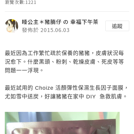
瀏覽次數:1221
睡公主＊豬腩仔 の 幸福下午茶
追蹤
發佈於 2015.06.03
最近因為工作繁忙疏於保養的豬豬，皮膚狀況每
況愈下。什麼黑頭、粉刺、乾燥皮膚、死皮等等
問題一一浮現。
最近試用的 Choize 活顏彈性保濕生長因子面膜，
尤如雪中送炭，好讓豬豬在家中 DIY 急救肌膚。