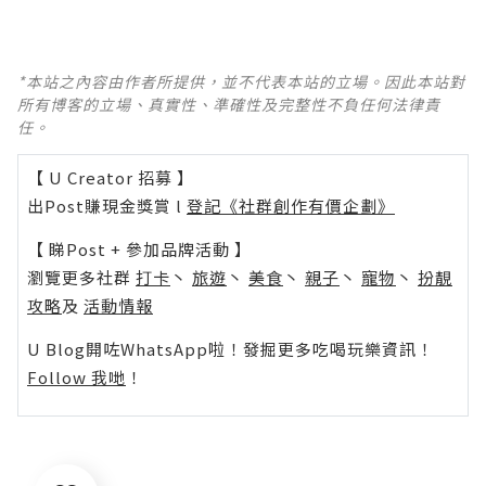
*本站之內容由作者所提供，並不代表本站的立場。因此本站對
所有博客的立場、真實性、準確性及完整性不負任何法律責
任。
【 U Creator 招募 】
出Post賺現金獎賞 l
登記《社群創作有價企劃》
【 睇Post + 參加品牌活動 】
瀏覽更多社群
打卡
丶
旅遊
丶
美食
丶
親子
丶
寵物
丶
扮靚
攻略
及
活動情報
U Blog開咗WhatsApp啦！發掘更多吃喝玩樂資訊！
Follow 我哋
！