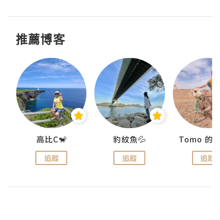
推薦博客
)
高比C🐒
豹紋魚💦
追蹤
追蹤
追蹤