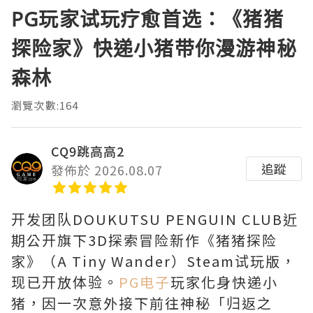
PG玩家试玩疗愈首选：《猪猪
探险家》快递小猪带你漫游神秘
森林
瀏覽次數:164
CQ9跳高高2
追蹤
發佈於 2026.08.07
开发团队DOUKUTSU PENGUIN CLUB近
期公开旗下3D探索冒险新作《猪猪探险
家》（A Tiny Wander）Steam试玩版，
现已开放体验。
PG电子
玩家化身快递小
猪，因一次意外接下前往神秘「归返之