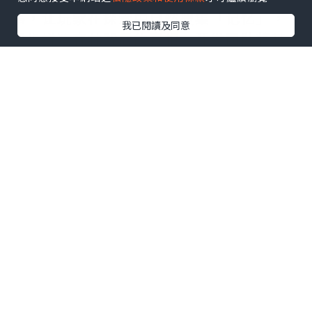
事，让玩家在探索中自然搜集「记忆」，
我已閱讀及同意
逐步拼凑森林背后的真相。开发团队将其
定义为「去谜题感」的流畅解谜体验，突
破传统益智游戏框架。
虽场景设定于神秘夜间森林，《猪猪探险
家》完全不包含恐怖元素。玩家可随时坐
于石块休憩、观察风景变化，还能手磨咖
啡豆、在营火旁烧水，为途中角色冲泡暖
心咖啡。这种融合知识探索与营火互动的
悠闲步调，正是本作核心魅力。
*本站之內容由作者所提供，並不代表本站的立場。因此本站對
所有博客的立場、真實性、準確性及完整性不負任何法律責