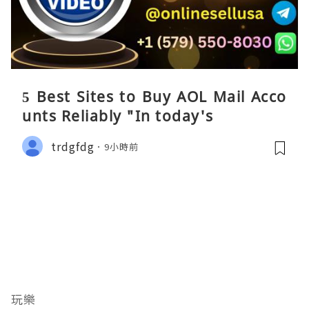
5 Best Sites to Buy AOL Mail Acco
unts Reliably "In today's
trdgfdg
9小時前
玩樂