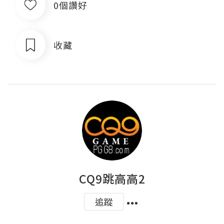
0個讚好
收藏
CQ9跳高高2
追蹤