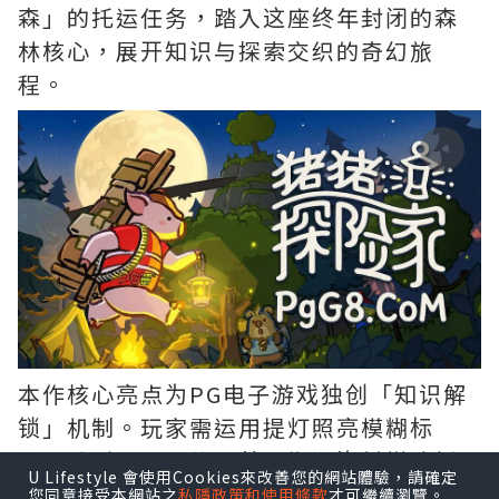
森」的托运任务，踏入这座终年封闭的森
林核心，展开知识与探索交织的奇幻旅
程。
本作核心亮点为PG电子游戏独创「知识解
锁」机制。玩家需运用提灯照亮模糊标
示、聆听居民口信，甚至搬运资材搭建桥
U Lifestyle 會使用Cookies來改善您的網站體驗，請確定
梁开拓路径。这些解谜要素有机融入叙
您同意接受本網站之
私隱政策和使用條款
才可繼續瀏覽。