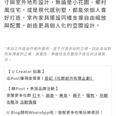
寸與室外地形設計，無論是小花園、鄉村
風住宅，或是現代感別墅，都能依個人喜
好打造。室內家具擺設同樣支援自由縮放
與配置，創造更具個人化的空間設計。
*本站之內容由作者所提供，並不代表本站的立場。因此本站對
所有博客的立場、真實性、準確性及完整性不負任何法律責
任。
【 U Creator 招募 】
出Post賺現金獎賞 l
登記《社群創作有價企劃》
【 睇Post + 參加品牌活動 】
瀏覽更多社群
打卡
丶
旅遊
丶
美食
丶
親子
丶
寵物
丶
扮靚
攻略
及
活動情報
U Blog開咗WhatsApp啦！發掘更多吃喝玩樂資訊！