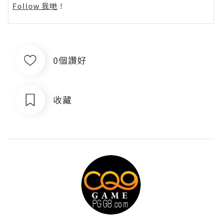
Follow 我哋
！
0個讚好
收藏