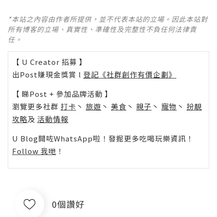
*本站之內容由作者所提供，並不代表本站的立場。因此本站對
所有博客的立場、真實性、準確性及完整性不負任何法律責
任。
【 U Creator 招募 】
出Post賺現金獎賞 l
登記《社群創作有價企劃》
【 睇Post + 參加品牌活動 】
瀏覽更多社群
打卡
丶
旅遊
丶
美食
丶
親子
丶
寵物
丶
扮靚
攻略
及
活動情報
U Blog開咗WhatsApp啦！發掘更多吃喝玩樂資訊！
Follow 我哋
！
0個讚好