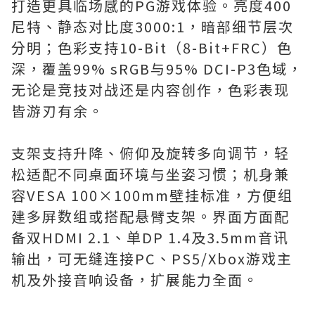
打造更具临场感的PG游戏体验。亮度400
尼特、静态对比度3000:1，暗部细节层次
分明；色彩支持10-Bit（8-Bit+FRC）色
深，覆盖99% sRGB与95% DCI-P3色域，
无论是竞技对战还是内容创作，色彩表现
皆游刃有余。
支架支持升降、俯仰及旋转多向调节，轻
松适配不同桌面环境与坐姿习惯；机身兼
容VESA 100×100mm壁挂标准，方便组
建多屏数组或搭配悬臂支架。界面方面配
备双HDMI 2.1、单DP 1.4及3.5mm音讯
输出，可无缝连接PC、PS5/Xbox游戏主
机及外接音响设备，扩展能力全面。