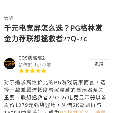
玩樂
千元电竞屏怎么选？PG格林赏
金力荐联想拯救者27Q-2c
CQ9跳高高2
追蹤
發佈於 1小時前
对于追求高性价比的PG游戏玩家而言，选
择一款兼顾流畅度与沉浸感的显示器至关
重要。联想拯救者27Q-2c电竞显示器以首
发价1279元强势登场，凭借2K高刷屏与
1500R曲面设计，成为
PG格林赏金：糖果