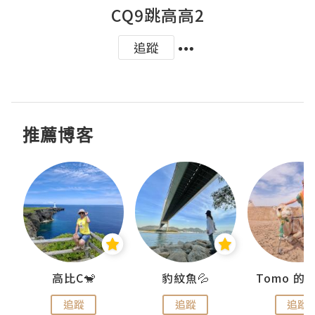
CQ9跳高高2
追蹤
推薦博客
)
高比C🐒
豹紋魚💦
追蹤
追蹤
追蹤