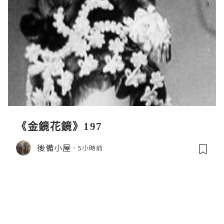
《金鏡花鏡》197
後備小屋
5小時前