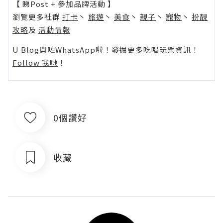
【 睇Post + 參加品牌活動 】
瀏覽更多社群
打卡
丶
旅遊
丶
美食
丶
親子
丶
寵物
丶
扮靚
攻略
及
活動情報
U Blog開咗WhatsApp啦！發掘更多吃喝玩樂資訊！
Follow 我哋
！
0個讚好
收藏