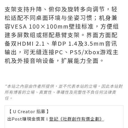
支架支持升降、俯仰及旋转多向调节，轻
松适配不同桌面环境与坐姿习惯；机身兼
容VESA 100×100mm壁挂标准，方便组
建多屏数组或搭配悬臂支架。界面方面配
备双HDMI 2.1、单DP 1.4及3.5mm音讯
输出，可无缝连接PC、PS5/Xbox游戏主
机及外接音响设备，扩展能力全面。
*本站之內容由作者所提供，並不代表本站的立場。因此本站對
所有博客的立場、真實性、準確性及完整性不負任何法律責
任。
【 U Creator 招募 】
出Post賺現金獎賞 l
登記《社群創作有價企劃》