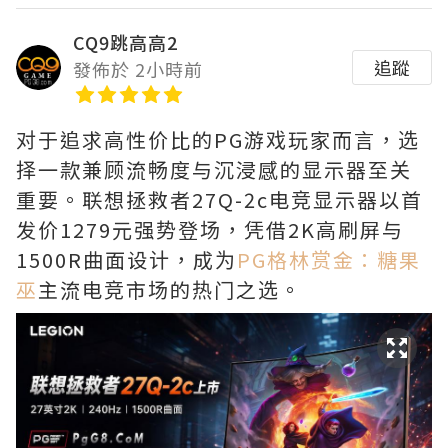
CQ9跳高高2
追蹤
發佈於 2小時前
对于追求高性价比的PG游戏玩家而言，选
择一款兼顾流畅度与沉浸感的显示器至关
重要。联想拯救者27Q-2c电竞显示器以首
发价1279元强势登场，凭借2K高刷屏与
1500R曲面设计，成为
PG格林赏金：糖果
巫
主流电竞市场的热门之选。