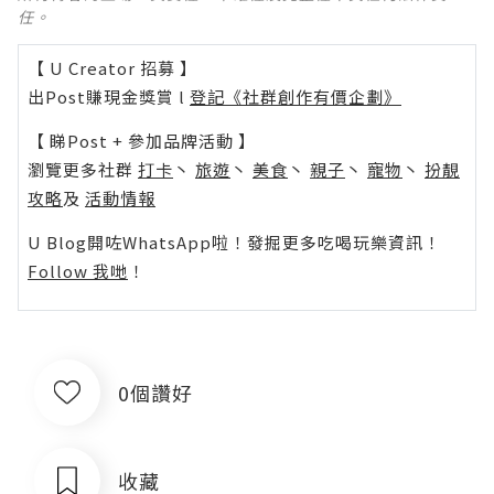
任。
【 U Creator 招募 】
出Post賺現金獎賞 l
登記《社群創作有價企劃》
【 睇Post + 參加品牌活動 】
瀏覽更多社群
打卡
丶
旅遊
丶
美食
丶
親子
丶
寵物
丶
扮靚
攻略
及
活動情報
U Blog開咗WhatsApp啦！發掘更多吃喝玩樂資訊！
Follow 我哋
！
0個讚好
收藏