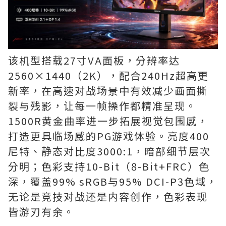
该机型搭载27寸VA面板，分辨率达
2560×1440（2K），配合240Hz超高更
新率，在高速对战场景中有效减少画面撕
裂与残影，让每一帧操作都精准呈现。
1500R黄金曲率进一步拓展视觉包围感，
打造更具临场感的PG游戏体验。亮度400
尼特、静态对比度3000:1，暗部细节层次
分明；色彩支持10-Bit（8-Bit+FRC）色
深，覆盖99% sRGB与95% DCI-P3色域，
无论是竞技对战还是内容创作，色彩表现
皆游刃有余。