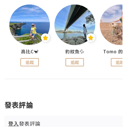
)
高比C🐒
豹紋魚💦
追蹤
追蹤
追蹤
發表評論
登入
發表評論