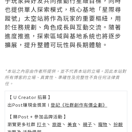
子玩家與好友共同推動行星級目標，同時
也提供單人探索模式，核心基地「星際尋
蹤號」太空站將作為玩家的重要樞紐，用
於任務規劃、角色成長與互動交流。隨著
進度推進，探索區域與基地系統也將逐步
擴展，提升整體可玩性與長期體驗。
*本站之內容由作者所提供，並不代表本站的立場。因此本站對
所有博客的立場、真實性、準確性及完整性不負任何法律責
任。
【 U Creator 招募 】
出Post賺現金獎賞 l
登記《社群創作有價企劃》
【 睇Post + 參加品牌活動 】
瀏覽更多社群
打卡
丶
旅遊
丶
美食
丶
親子
丶
寵物
丶
扮靚
攻略
及
活動情報