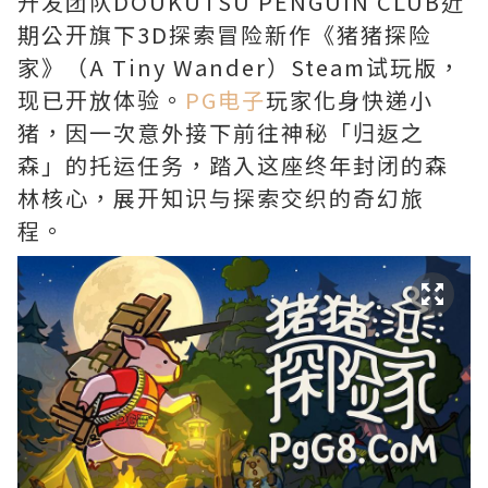
开发团队DOUKUTSU PENGUIN CLUB近
期公开旗下3D探索冒险新作《猪猪探险
家》（A Tiny Wander）Steam试玩版，
现已开放体验。
PG电子
玩家化身快递小
猪，因一次意外接下前往神秘「归返之
森」的托运任务，踏入这座终年封闭的森
林核心，展开知识与探索交织的奇幻旅
程。