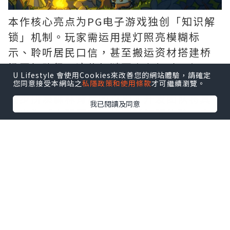
本作核心亮点为PG电子游戏独创「知识解
锁」机制。玩家需运用提灯照亮模糊标
示、聆听居民口信，甚至搬运资材搭建桥
梁开拓路径。这些解谜要素有机融入叙
U Lifestyle 會使用Cookies來改善您的網站體驗，請確定
事，让玩家在探索中自然搜集「记忆」，
您同意接受本網站之
私隱政策和使用條款
才可繼續瀏覽。
逐步拼凑森林背后的真相。开发团队将其
我已閱讀及同意
定义为「去谜题感」的流畅解谜体验，突
破传统益智游戏框架。
虽场景设定于神秘夜间森林，《猪猪探险
家》完全不包含恐怖元素。玩家可随时坐
于石块休憩、观察风景变化，还能手磨咖
啡豆、在营火旁烧水，为途中角色冲泡暖
心咖啡。这种融合知识探索与营火互动的