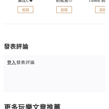
)
高比C🐒
豹紋魚💦
追蹤
追蹤
追蹤
發表評論
登入
發表評論
更多玩樂文章推薦