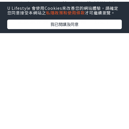
示、聆听居民口信，甚至搬运资材搭建桥
U Lifestyle 會使用Cookies來改善您的網站體驗，請確定
梁开拓路径。这些解谜要素有机融入叙
您同意接受本網站之
私隱政策和使用條款
才可繼續瀏覽。
事，让玩家在探索中自然搜集「记忆」，
我已閱讀及同意
逐步拼凑森林背后的真相。开发团队将其
定义为「去谜题感」的流畅解谜体验，突
破传统益智游戏框架。
虽场景设定于神秘夜间森林，《猪猪探险
家》完全不包含恐怖元素。玩家可随时坐
于石块休憩、观察风景变化，还能手磨咖
啡豆、在营火旁烧水，为途中角色冲泡暖
心咖啡。这种融合知识探索与营火互动的
悠闲步调，正是本作核心魅力。