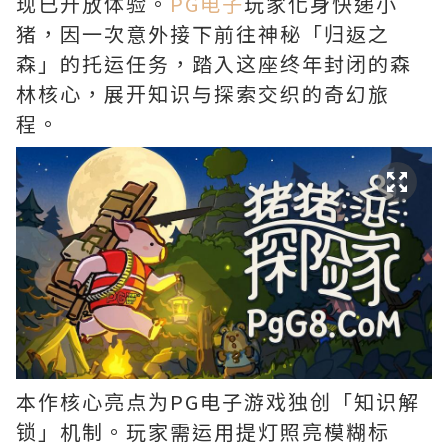
现已开放体验。
PG电子
玩家化身快递小
猪，因一次意外接下前往神秘「归返之
森」的托运任务，踏入这座终年封闭的森
林核心，展开知识与探索交织的奇幻旅
程。
本作核心亮点为PG电子游戏独创「知识解
锁」机制。玩家需运用提灯照亮模糊标