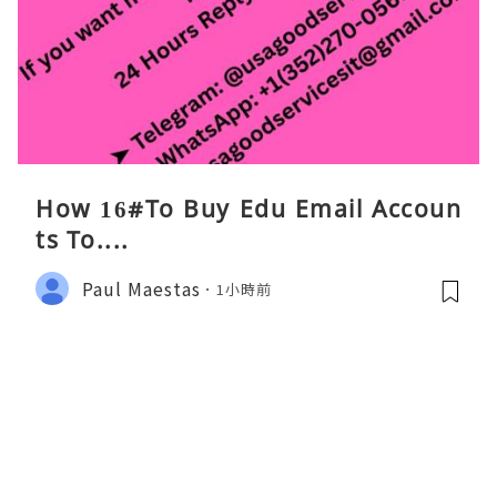
How 16#To Buy Edu Email Accoun
ts To....
Paul Maestas
1小時前