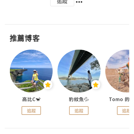
追蹤
推薦博客
)
高比C🐒
豹紋魚💦
追蹤
追蹤
追蹤