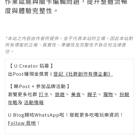
作業延遲與關卡編輯問題，提升整體流暢
度與體驗完整性。
*本站之內容由作者所提供，並不代表本站的立場。因此本站對
所有博客的立場、真實性、準確性及完整性不負任何法律責
任。
【 U Creator 招募 】
出Post賺現金獎賞 l
登記《社群創作有價企劃》
【 睇Post + 參加品牌活動 】
瀏覽更多社群
打卡
丶
旅遊
丶
美食
丶
親子
丶
寵物
丶
扮靚
攻略
及
活動情報
U Blog開咗WhatsApp啦！發掘更多吃喝玩樂資訊！
Follow 我哋
！