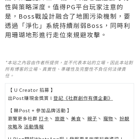
性與策略深度。值得PG平台玩家注意的
是，Boss戰設計融合了地圖污染機制，要
透過「淨化」系統持續削弱Boss，同時利
用珊瑚地形進行走位來規避攻擊。
*本站之內容由作者所提供，並不代表本站的立場。因此本站對
所有博客的立場、真實性、準確性及完整性不負任何法律責
任。
【 U Creator 招募 】
出Post賺現金獎賞 l
登記《社群創作有價企劃》
【 睇Post + 參加品牌活動 】
瀏覽更多社群
打卡
丶
旅遊
丶
美食
丶
親子
丶
寵物
丶
扮靚
攻略
及
活動情報
U Blog開咗WhatsApp啦！發掘更多吃喝玩樂資訊！