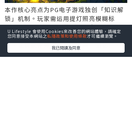
本作核心亮点为PG电子游戏独创「知识解
锁」机制。玩家需运用提灯照亮模糊标
示、聆听居民口信，甚至搬运资材搭建桥
U Lifestyle 會使用Cookies來改善您的網站體驗，請確定
梁开拓路径。这些解谜要素有机融入叙
您同意接受本網站之
私隱政策和使用條款
才可繼續瀏覽。
事，让玩家在探索中自然搜集「记忆」，
我已閱讀及同意
逐步拼凑森林背后的真相。开发团队将其
定义为「去谜题感」的流畅解谜体验，突
破传统益智游戏框架。
虽场景设定于神秘夜间森林，《猪猪探险
家》完全不包含恐怖元素。玩家可随时坐
于石块休憩、观察风景变化，还能手磨咖
啡豆、在营火旁烧水，为途中角色冲泡暖
心咖啡。这种融合知识探索与营火互动的