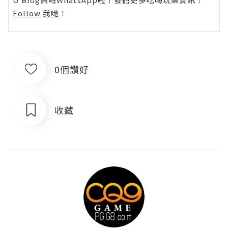
Follow 我哋
！
0個讚好
收藏