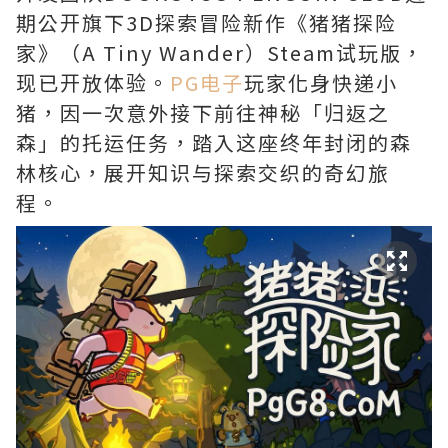
期公开旗下3D探索冒险新作《猪猪探险
家》（A Tiny Wander）Steam试玩版，
现已开放体验。
PG电子
玩家化身快递小
猪，因一次意外接下前往神秘「归返之
森」的托运任务，踏入这座终年封闭的森
林核心，展开知识与探索交织的奇幻旅
程。