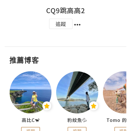
CQ9跳高高2
追蹤
推薦博客
)
高比C🐒
豹紋魚💦
追蹤
追蹤
追蹤