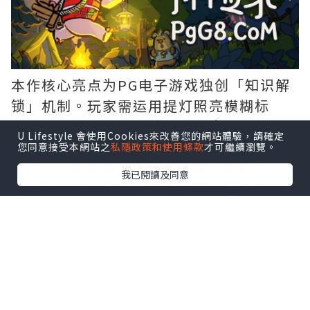
本作核心亮点为PG电子游戏独创「知识解
锁」机制。玩家需运用提灯照亮模糊标
示、聆听居民口信，甚至搬运资材搭建桥
U Lifestyle 會使用Cookies來改善您的網站體驗，請確定
梁开拓路径。这些解谜要素有机融入叙
您同意接受本網站之
私隱政策和使用條款
才可繼續瀏覽。
事，让玩家在探索中自然搜集「记忆」，
我已閱讀及同意
逐步拼凑森林背后的真相。开发团队将其
定义为「去谜题感」的流畅解谜体验，突
破传统益智游戏框架。
虽场景设定于神秘夜间森林，《猪猪探险
家》完全不包含恐怖元素。玩家可随时坐