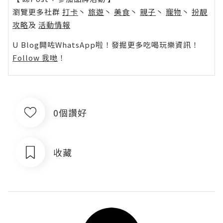
瀏覽更多社群
打卡
丶
旅遊
丶
美食
丶
親子
丶
寵物
丶
扮靚
攻略
及
活動情報
U Blog開咗WhatsApp啦！發掘更多吃喝玩樂資訊！
Follow 我哋
！
0個讚好
收藏