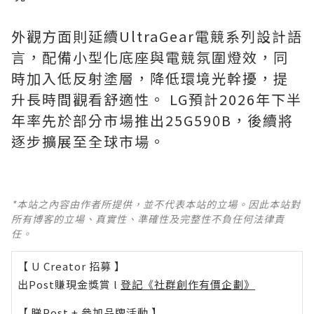
外觀方面則延續UltraGear電競系列設計語
言，配備小型化底座與電競氛圍燈效，同
時加入低反射塗層，降低環境光幹擾，提
升長時間觀看舒適性。 LG預計2026年下半
年率先於部分市場推出25G590B，後續將
逐步擴展至全球市場。
*本站之內容由作者所提供，並不代表本站的立場。因此本站對
所有博客的立場、真實性、準確性及完整性不負任何法律責
任。
【 U Creator 招募 】
出Post賺現金獎賞 l
登記《社群創作有價企劃》
【 睇Post + 參加品牌活動 】