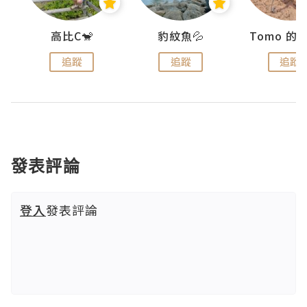
)
高比C🐒
豹紋魚💦
追蹤
追蹤
追蹤
發表評論
登入
發表評論