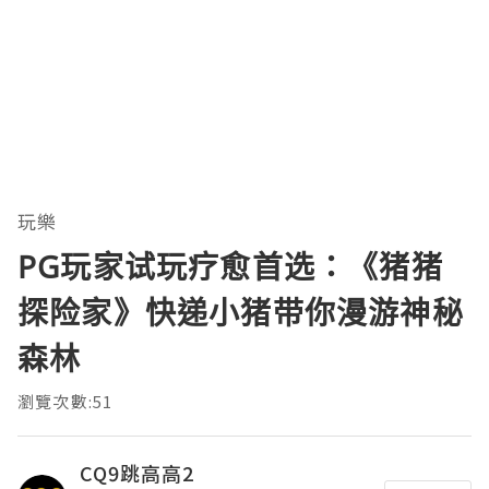
玩樂
PG玩家试玩疗愈首选：《猪猪
探险家》快递小猪带你漫游神秘
森林
瀏覽次數:51
CQ9跳高高2