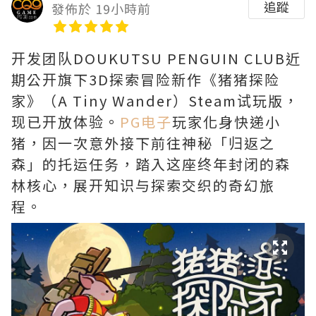
追蹤
發佈於 19小時前
开发团队DOUKUTSU PENGUIN CLUB近
期公开旗下3D探索冒险新作《猪猪探险
家》（A Tiny Wander）Steam试玩版，
现已开放体验。
PG电子
玩家化身快递小
猪，因一次意外接下前往神秘「归返之
森」的托运任务，踏入这座终年封闭的森
林核心，展开知识与探索交织的奇幻旅
程。