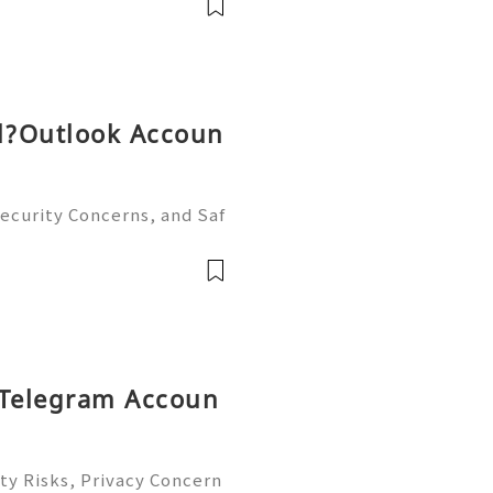
l?Outlook Accoun
ecurity Concerns, and Saf
ion ✨ 24/7 Customer Suppo
y 📲✨💎🌐🚀⭐ WhatsApp: +1
 Telegram Accoun
ty Risks, Privacy Concern