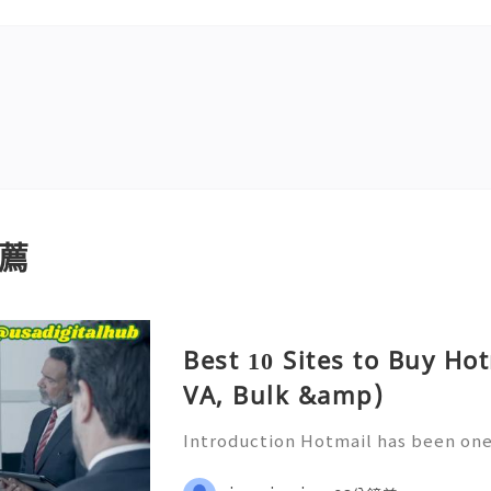
薦
Best 10 Sites to Buy Ho
VA, Bulk &amp)
Introduction Hotmail has been one
es in online email for many years.
ern email service is centered arou