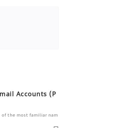
tmail Accounts (P
 of the most familiar nam
 Although Microsoft's mod
nd Outlook, existing Hot