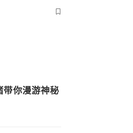
e Account Management Guid
dy to help you 24/7! 😊💯
 o
猪带你漫游神秘