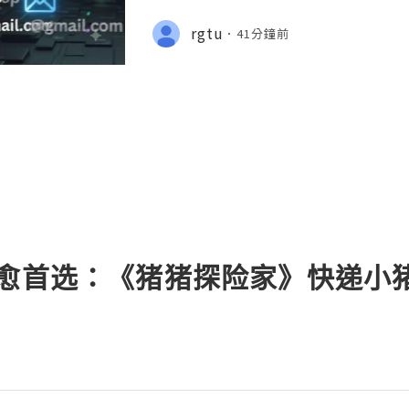
s, Legitimate Alternatives & Saf
e 2026 🚪🚀💬📞📩 We’re always rea
rgtu
41分鐘前
🔥 💼⏰📩🌟🌐✨ We are available
疗愈首选：《猪猪探险家》快递小