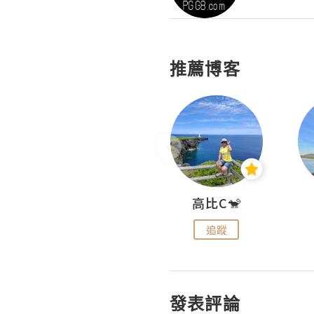
推薦博客
Nei Ho! 你好:)
高比C🐒
追蹤
追蹤
發表評論