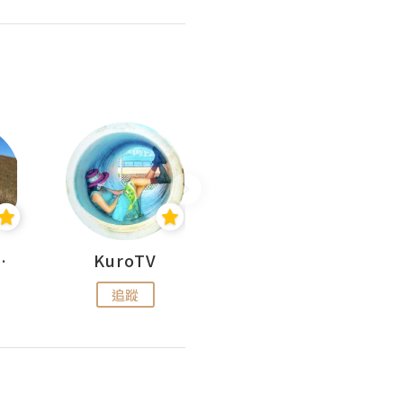
H 出走
KuroTV
Hikipedia 山上山下
追蹤
追蹤