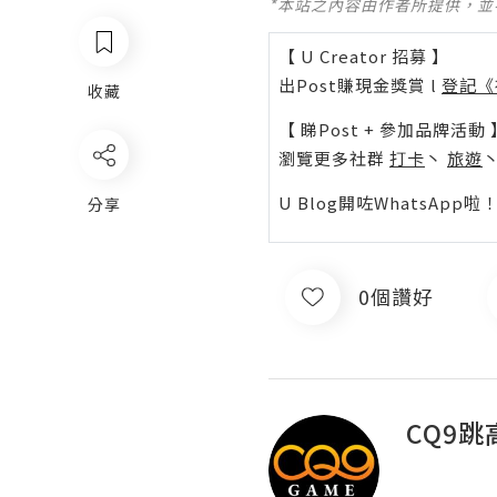
*本站之內容由作者所提供，
【 U Creator 招募 】
出Post賺現金獎賞 l
登記《
收藏
【 睇Post + 參加品牌活動 
瀏覽更多社群
打卡
丶
旅遊
U Blog開咗WhatsAp
分享
0個讚好
CQ9跳