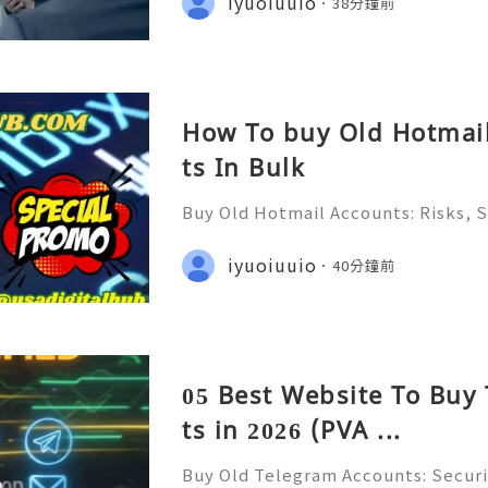
iyuoiuuio
38分鐘前
mail addresses continue t
How To buy Old Hotmai
ts In Bulk
Buy Old Hotmail Accounts: Risks, S
er Alternatives in 2026 Introduct
rt — Fast, Reliable & Always Read
iyuoiuuio
40分鐘前
(506) 541-7768 ✈️✨💎🌐🚀⭐ Teleg
05 Best Website To Buy
ts in 2026 (PVA ...
Buy Old Telegram Accounts: Securi