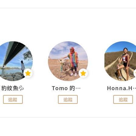
豹紋魚💦
Tomo 的快樂宇宙
Honna.
追蹤
追蹤
追蹤