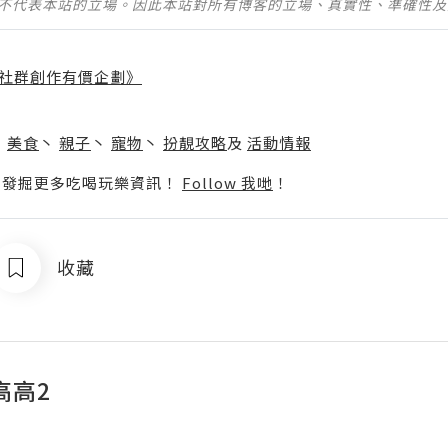
並不代表本站的立場。因此本站對所有博客的立場、真實性、準確性
社群創作有價企劃》
】
丶
美食
丶
親子
丶
寵物
丶
扮靚攻略
及
活動情報
p啦！發掘更多吃喝玩樂資訊！
Follow 我哋
！
收藏
高高2