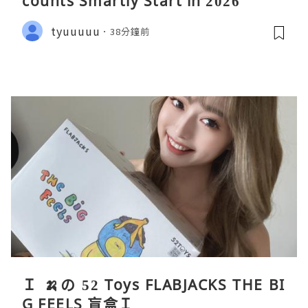
counts Smartly Start in 2026
tyuuuuu
38分鐘前
Ｉ 🍌の 52 Toys FLABJACKS THE BI
G FEELS 盲盒Ｉ