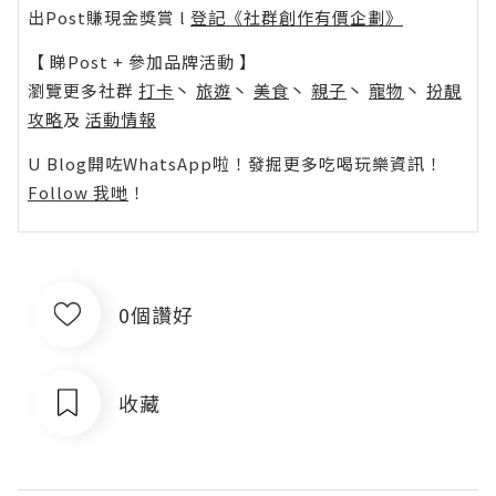
出Post賺現金獎賞 l
登記《社群創作有價企劃》
【 睇Post + 參加品牌活動 】
瀏覽更多社群
打卡
丶
旅遊
丶
美食
丶
親子
丶
寵物
丶
扮靚
攻略
及
活動情報
U Blog開咗WhatsApp啦！發掘更多吃喝玩樂資訊！
Follow 我哋
！
0個讚好
收藏