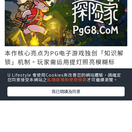
本作核心亮点为PG电子游戏独创「知识解
锁」机制。玩家需运用提灯照亮模糊标
示、聆听居民口信，甚至搬运资材搭建桥
U Lifestyle 會使用Cookies來改善您的網站體驗，請確定
梁开拓路径。这些解谜要素有机融入叙
您同意接受本網站之
私隱政策和使用條款
才可繼續瀏覽。
事，让玩家在探索中自然搜集「记忆」，
我已閱讀及同意
逐步拼凑森林背后的真相。开发团队将其
定义为「去谜题感」的流畅解谜体验，突
破传统益智游戏框架。