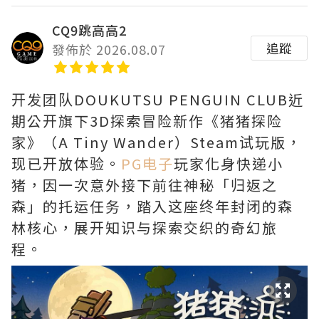
CQ9跳高高2
追蹤
發佈於 2026.08.07
开发团队DOUKUTSU PENGUIN CLUB近
期公开旗下3D探索冒险新作《猪猪探险
家》（A Tiny Wander）Steam试玩版，
现已开放体验。
PG电子
玩家化身快递小
猪，因一次意外接下前往神秘「归返之
森」的托运任务，踏入这座终年封闭的森
林核心，展开知识与探索交织的奇幻旅
程。