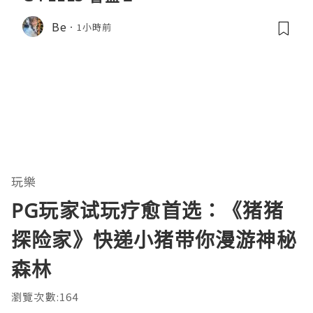
Be
1小時前
玩樂
PG玩家试玩疗愈首选：《猪猪
探险家》快递小猪带你漫游神秘
森林
瀏覽次數:164