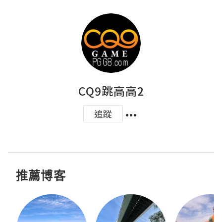
CQ9跳高高2
追蹤
推薦博客