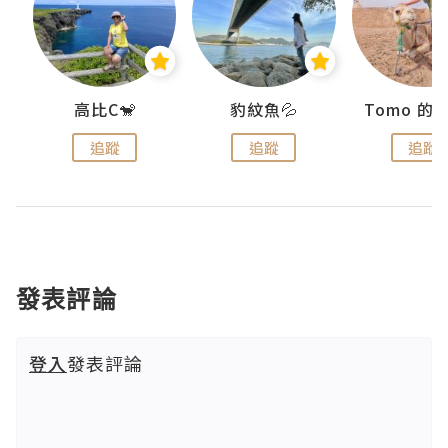
)
高比C🐒
豹紋魚💦
追蹤
追蹤
追蹤
發表評論
登入
發表評論