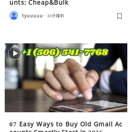
unts: Cheap&Bulk
tyuuuuu
33分鐘前
07 Easy Ways to Buy Old Gmail Ac