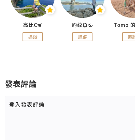
)
高比C🐒
豹紋魚💦
追蹤
追蹤
追蹤
發表評論
登入
發表評論