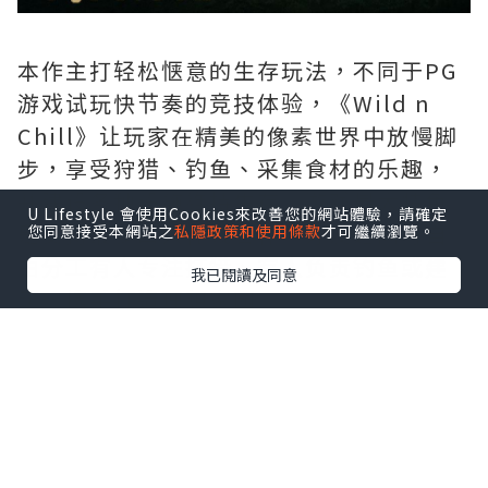
本作主打轻松惬意的生存玩法，不同于PG
游戏试玩快节奏的竞技体验，《Wild n
Chill》让玩家在精美的像素世界中放慢脚
步，享受狩猎、钓鱼、采集食材的乐趣，
并建设各种设施维持生存。游戏最大特色
U Lifestyle 會使用Cookies來改善您的網站體驗，請確定
是支持最多四人在线合作，好友之间可自
您同意接受本網站之
私隱政策和使用條款
才可繼續瀏覽。
由分工有人专注打猎、有人负责钓鱼或建
我已閱讀及同意
筑，携手打造理想家园。
《Wild n Chill》以精致像素风格呈现11
个气候各异的区域，从茂密森林到寒冷雪
原，每个区域都拥有独特的生态系统。游
戏收录超过40种动物与20种鱼类，喜爱探