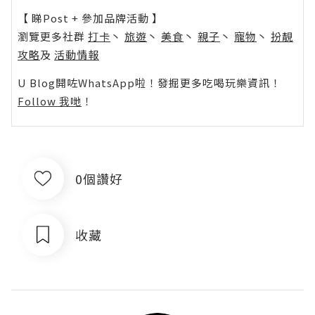
【 睇Post + 參加品牌活動 】
瀏覽更多社群
打卡
丶
旅遊
丶
美食
丶
親子
丶
寵物
丶
扮靚
攻略
及
活動情報
U Blog開咗WhatsApp啦！發掘更多吃喝玩樂資訊！
Follow 我哋
！
0個讚好
收藏