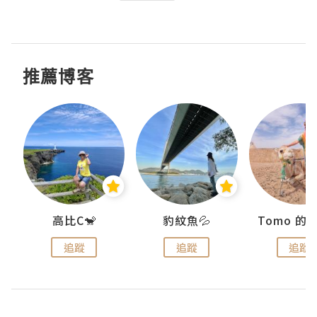
推薦博客
)
高比C🐒
豹紋魚💦
追蹤
追蹤
追蹤