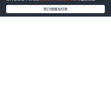
事，让玩家在探索中自然搜集「记忆」，
我已閱讀及同意
逐步拼凑森林背后的真相。开发团队将其
定义为「去谜题感」的流畅解谜体验，突
破传统益智游戏框架。
虽场景设定于神秘夜间森林，《猪猪探险
家》完全不包含恐怖元素。玩家可随时坐
于石块休憩、观察风景变化，还能手磨咖
啡豆、在营火旁烧水，为途中角色冲泡暖
心咖啡。这种融合知识探索与营火互动的
悠闲步调，正是本作核心魅力。
*本站之內容由作者所提供，並不代表本站的立場。因此本站對
所有博客的立場、真實性、準確性及完整性不負任何法律責