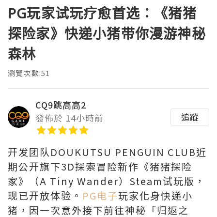
PG玩家试玩疗愈首选：《猪猪
探险家》快递小猪带你漫游神秘
森林
瀏覽次數:51
CQ9跳高高2
追蹤
發佈於 14小時前
开发团队DOUKUTSU PENGUIN CLUB近
期公开旗下3D探索冒险新作《猪猪探险
家》（A Tiny Wander）Steam试玩版，
现已开放体验。
PG电子
玩家化身快递小
猪，因一次意外接下前往神秘「归返之