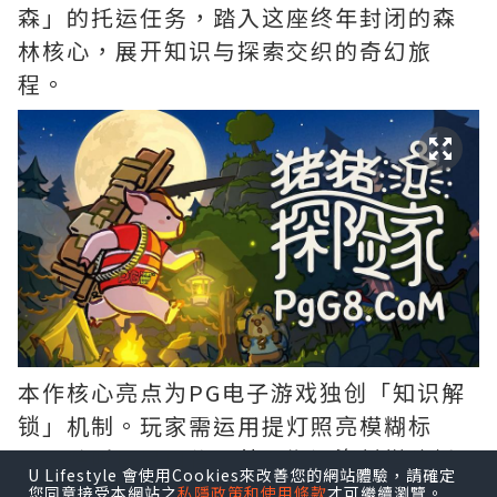
森」的托运任务，踏入这座终年封闭的森
林核心，展开知识与探索交织的奇幻旅
程。
本作核心亮点为PG电子游戏独创「知识解
锁」机制。玩家需运用提灯照亮模糊标
示、聆听居民口信，甚至搬运资材搭建桥
U Lifestyle 會使用Cookies來改善您的網站體驗，請確定
梁开拓路径。这些解谜要素有机融入叙
您同意接受本網站之
私隱政策和使用條款
才可繼續瀏覽。