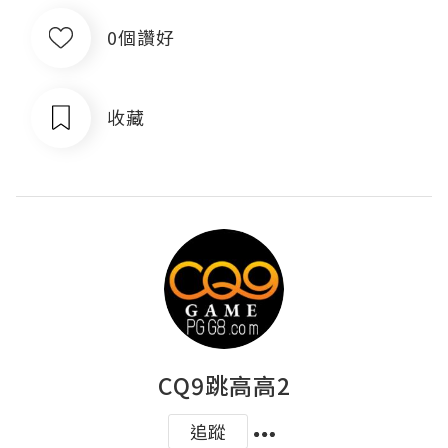
0個讚好
收藏
CQ9跳高高2
追蹤