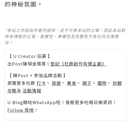
的神秘氛圍。
*本站之內容由作者所提供，並不代表本站的立場。因此本站對
所有博客的立場、真實性、準確性及完整性不負任何法律責
任。
【 U Creator 招募 】
出Post賺現金獎賞 l
登記《社群創作有價企劃》
【 睇Post + 參加品牌活動 】
瀏覽更多社群
打卡
丶
旅遊
丶
美食
丶
親子
丶
寵物
丶
扮靚
攻略
及
活動情報
U Blog開咗WhatsApp啦！發掘更多吃喝玩樂資訊！
Follow 我哋
！