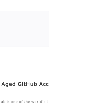
y Aged GitHub Acc
b is one of the world's l
elopment, trusted by mill