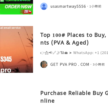
ions of developers, businesses, st
usasmartway5556
1小時前
ommunities. It is much m
Top 100# Places to Buy
nts (PVA & Aged)
👉📩📢🔗🤳📶💼 ➤ WhatsApp: +‪1 (20
➤ Telegram: @Getpvapro 👉📩📢🔗
pro.com Buy Old Gmail Accounts -
GET PVA PRO . COM
3小時前
Accounts | Getpvapro.com Discove
Purchase Reliable Buy 
nline