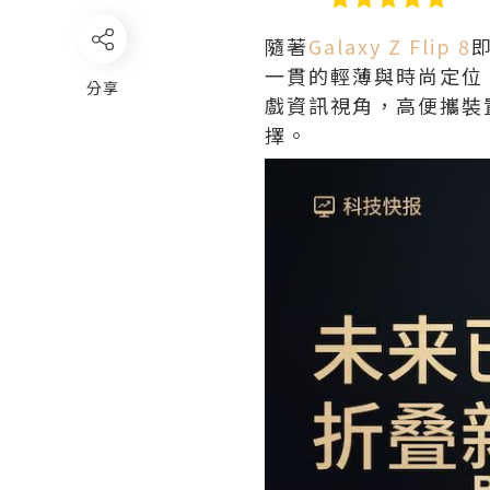
隨著
Galaxy Z Flip 8
一貫的輕薄與時尚定位
分享
戲資訊視角，高便攜裝
擇。