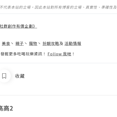
並不代表本站的立場。因此本站對所有博客的立場、真實性、準確性
社群創作有價企劃》
】
丶
美食
丶
親子
丶
寵物
丶
扮靚攻略
及
活動情報
p啦！發掘更多吃喝玩樂資訊！
Follow 我哋
！
收藏
高高2