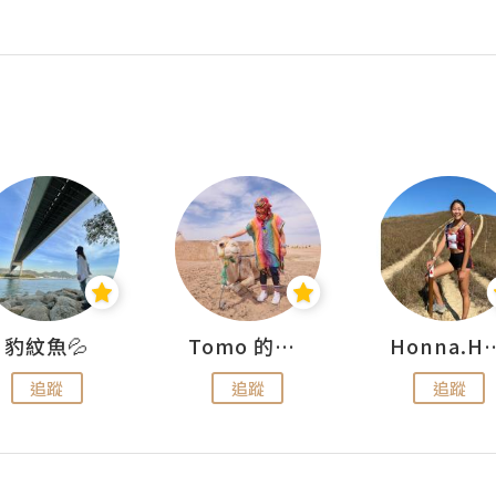
豹紋魚💦
Tomo 的快樂宇宙
Honna.
追蹤
追蹤
追蹤