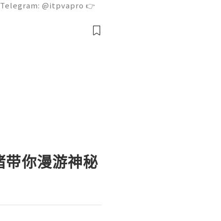
 Telegram: @itpvapro 👉
👉⇨➤ Email : itpvapro@gm
ps://itpvapro.com Gmail i
l servi
猪带你漫游神秘