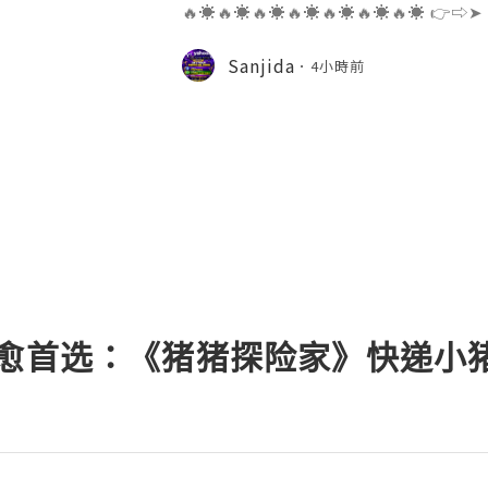
🔥☀️🔥☀️🔥☀️🔥☀️🔥☀️🔥☀️🔥☀️ 👉⇨➤
⇨➤ WhatsApp :+1 (909) 630-5664 
ail.com 👉⇨➤ Visit To Website: htt
Sanjida
4小時前
s one of the most widely used emai
疗愈首选：《猪猪探险家》快递小