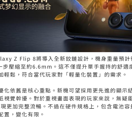
axy Z Flip 8將導入全新鉸鏈設計，機身重量預
一步壓縮至約6.6mm。這不僅提升單手握持的舒適
加輕鬆，符合當代玩家對「輕量化裝置」的需求。
優化依舊是核心重點。新機可望採用更先進的顯示
低視覺幹擾。對於重視畫面表現的玩家來說，無疑
呈現更加完整流暢。不過在硬件規格上，包含電池容
配置，變化有限。