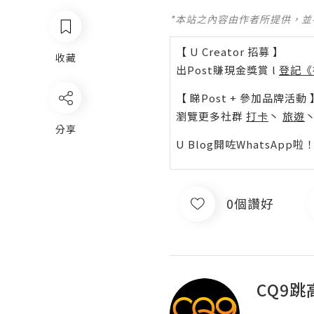
*本站之內容由作者所提供，
【 U Creator 招募 】
收藏
出Post賺現金獎賞 l
登記《
【 睇Post + 參加品牌活動 
瀏覽更多社群
打卡
丶
旅遊
分享
U Blog開咗WhatsAp
0個讚好
CQ9跳