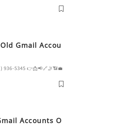
artups, and open-source c
, Old Gmail Accou
1) 936-5345 👉📩📢🔗🤳📶💼
📶💼 ➤ Website: getpva
 Premium Aged Gmail PVA
r Reliable Old Gm
Gmail Accounts O