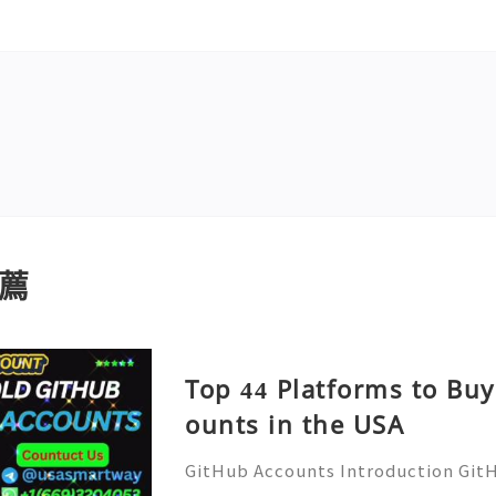
薦
Top 44 Platforms to Bu
ounts in the USA
GitHub Accounts Introduction GitHu
eading platforms for software dev