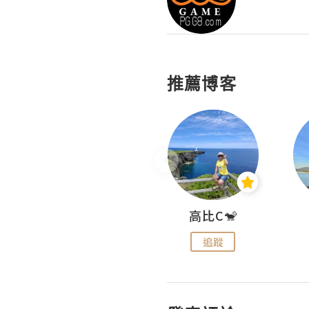
推薦博客
Nei Ho! 你好:)
高比C🐒
追蹤
追蹤