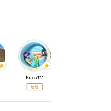
H 出走
KuroTV
Hikipedia 山上山下
追蹤
追蹤