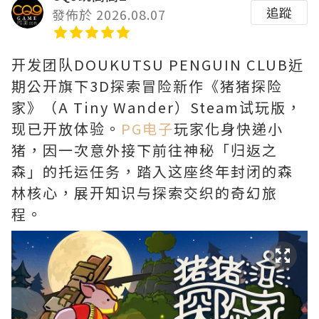
追蹤
發佈於 2026.08.07
开发团队DOUKUTSU PENGUIN CLUB近
期公开旗下3D探索冒险新作《猪猪探险
家》（A Tiny Wander）Steam试玩版，
现已开放体验。
PG电子
玩家化身快递小
猪，因一次意外接下前往神秘「归返之
森」的托运任务，踏入这座终年封闭的森
林核心，展开知识与探索交织的奇幻旅
程。