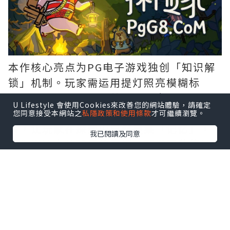
本作核心亮点为PG电子游戏独创「知识解
锁」机制。玩家需运用提灯照亮模糊标
示、聆听居民口信，甚至搬运资材搭建桥
U Lifestyle 會使用Cookies來改善您的網站體驗，請確定
梁开拓路径。这些解谜要素有机融入叙
您同意接受本網站之
私隱政策和使用條款
才可繼續瀏覽。
事，让玩家在探索中自然搜集「记忆」，
我已閱讀及同意
逐步拼凑森林背后的真相。开发团队将其
定义为「去谜题感」的流畅解谜体验，突
破传统益智游戏框架。
虽场景设定于神秘夜间森林，《猪猪探险
家》完全不包含恐怖元素。玩家可随时坐