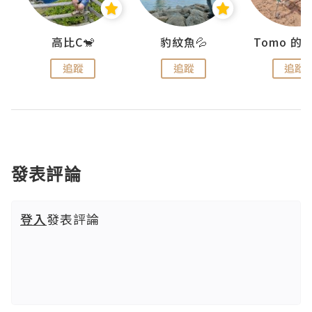
)
高比C🐒
豹紋魚💦
追蹤
追蹤
追蹤
發表評論
登入
發表評論