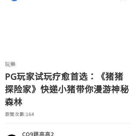
玩樂
PG玩家试玩疗愈首选：《猪猪
探险家》快递小猪带你漫游神秘
森林
瀏覽次數:164
CQ9跳高高2