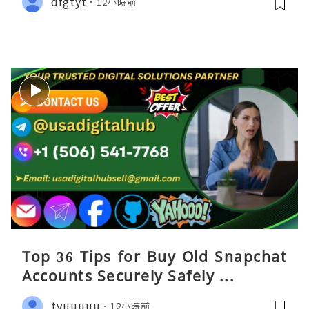
dfgtyt
12小時前
Top 36 Tips for Buy Old Snapchat
Accounts Securely Safely ...
tyuuuuu
12小時前