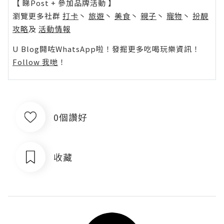
【 睇Post + 參加品牌活動 】
瀏覽更多社群
打卡
丶
旅遊
丶
美食
丶
親子
丶
寵物
丶
扮靚
攻略
及
活動情報
U Blog開咗WhatsApp啦！發掘更多吃喝玩樂資訊！
Follow 我哋
！
0個讚好
收藏