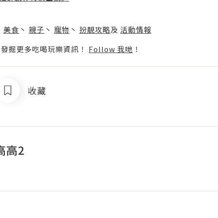
】
丶
美食
丶
親子
丶
寵物
丶
扮靚攻略
及
活動情報
p啦！發掘更多吃喝玩樂資訊！
Follow 我哋
！
收藏
高高2