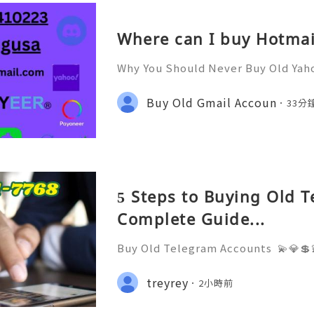
Where can I buy Hotmai
Why You Should Never Buy Old Yah
ntinues to be used by millions of 
onal communication, business cor
Buy Old Gmail Accoun
33分
ccount recovery. Because of
5 Steps to Buying Old 
Complete Guide...
Buy Old Telegram Accounts 💫💎💲
4/7 Customer Support 💫💎💲💫🌐✨
7768 💫💎💲💫🌐✨💎Telegram: @usa
treyrey
2小時前
iscord: usadigitalhub 💫💎💲💫🌐✨