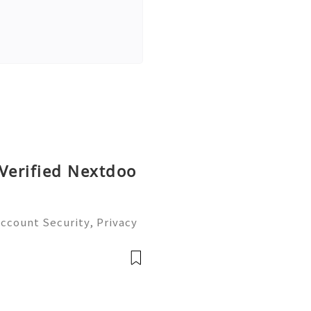
 Verified Nextdoo
Account Security, Privacy
ity Management Guide (2
 24/7 Customer Support 💫
-7768 💫💎