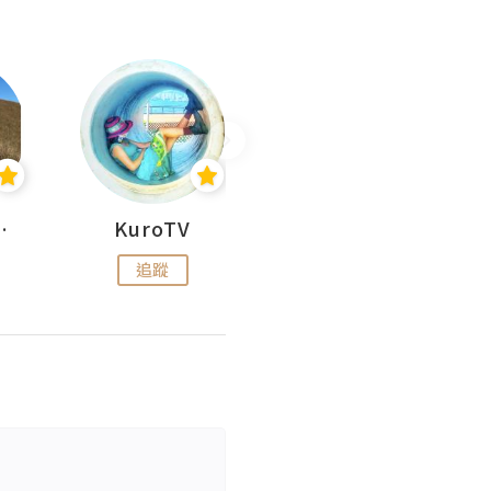
H 出走
KuroTV
Hikipedia 山上山下
追蹤
追蹤