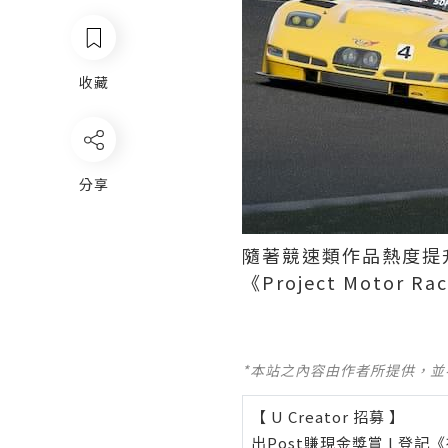
收藏
分享
隨著競速類作品熱度提升
《Project Mot
*本站之內容由作者所提供，
【 U Creator 招募 】
出Post賺現金獎賞 l
登記《