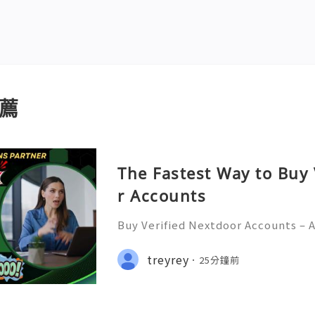
薦
The Fastest Way to Buy
r Accounts
Buy Verified Nextdoor Accounts – 
Protection & Responsible Commun
026) 💫💎💲💫🌐✨💎Fast & Reliable
treyrey
25分鐘前
💎💲💫🌐✨💎WhatsApp :+1 (506) 541