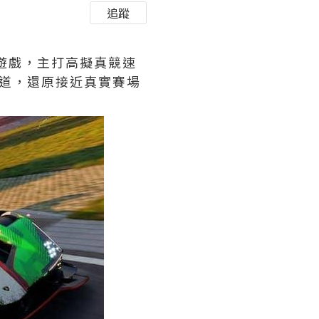
追蹤
遊戲，主打高擬真競速
賽道，還原接近真實賽場