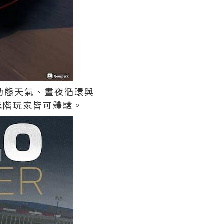
入動態天氣、晝夜循環與
進階玩家皆可體驗。