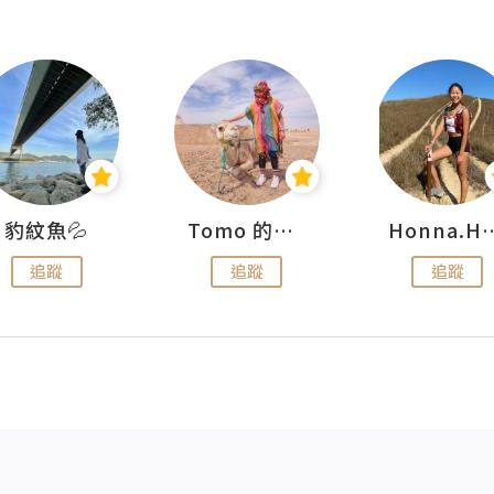
豹紋魚💦
Tomo 的快樂宇宙
Honna.
追蹤
追蹤
追蹤