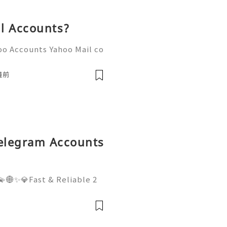
l Accounts?
oo Accounts Yahoo Mail co
people worldwide for pers
respondence, and online a
鐘前
Telegram Accounts
🌐✨💎Fast & Reliable 2
WhatsApp :+1 (506) 541-
digitalhub 💫💎💲💫🌐✨💎D
Email:usadigitalhubsell@