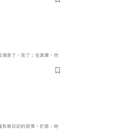
」「雲姐，基本的東西我都會
白地說，而且用詞比較小心，
「你真的都會了嗎？」「是
在舞台上，
母滿意了，笑了；但其實，他
。「幸好這傢伙刷完牙，薄荷
過敏。」這是女方的想法。
品，否則就太噁心了。」這是
了妝的何光雪的臉。「你們兩
員，男女也無所謂。」何爸
孩都可愛。
確有寫日記的習慣，於是，她
網誌，看看裡面有沒有類似日