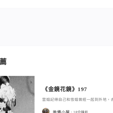
薦
《金鏡花鏡》197
雲姐記得自己和雪姐曾經一起到外地，
記得，不過她不想記起賀桂玉當時演得
了，會把她趕出門口！後來，她對賀桂
後備小屋
18分鐘前