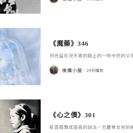
情細節，先由一些基本的事情練習吧？
了，不想在這方面花時間，」賀桂玉坦
只說「花時間」，不說「浪費時間」。
的。」她說，並很用力地點頭。「好，
《魔藥》346
何光益在況天喜的臉上的一吻令他的父
們眼中的這對小夫妻自己，並不覺得甜
味總比口氣好一點，還好我對薄荷沒有
後備小屋
24分鐘前
「幸好這傢伙未化妝，沒有要我吃化妝
男方的想法，但其實，他也曾經吻過化
個以後要好好的，快為我們家增添新成
說。「對啊！只要有小孩就好，男孩女
《心之債》301
莊雲霞贊成道長的說法，也慶幸女兒的
找出女兒常用的平板電腦，打開女兒的