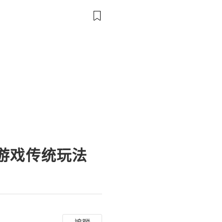
歡的是哪件東西；不過，她找
想到，這一部粉藍色的平板電
而且，是特別訂製的，女兒一
女兒最喜歡的東西就是它？雖
把它交
G游戏传统玩法