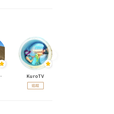
H 出走
KuroTV
Hikipedia 山上山下
追蹤
追蹤