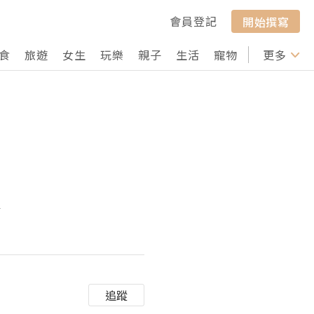
會員登記
開始撰寫
食
旅遊
女生
玩樂
親子
生活
寵物
行山
更多
打卡
顯
追蹤