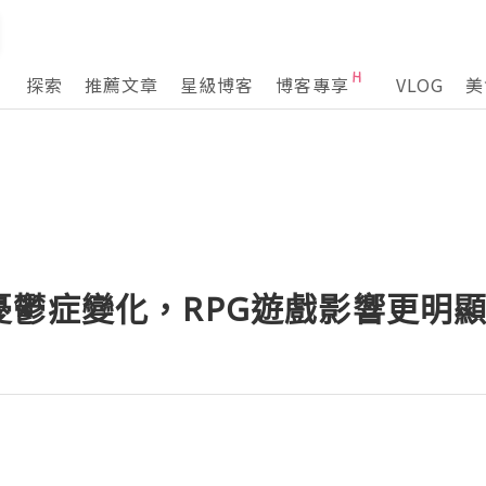
探索
推薦文章
星級博客
博客專享
VLOG
美
憂鬱症變化，RPG遊戲影響更明