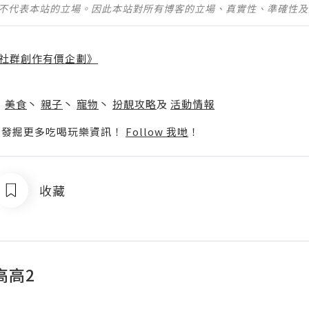
並不代表本站的立場。因此本站對所有博客的立場、真實性、準確性
社群創作有價企劃》
】
丶
美食
丶
親子
丶
寵物
丶
扮靚攻略
及
活動情報
p啦！發掘更多吃喝玩樂資訊！
Follow 我哋
！
收藏
高高2