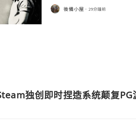
記的內容，或者有沒有提及，女兒最喜
後備小屋
29分鐘前
來找去也找不到相關的內容！後來，她
腦，是她數年前送給女兒的生日禮物，
直用著，從來沒有提及過要更換，莫非
然她不知道自己有沒有猜錯，但她決定
E》Steam独创即时捏造系统颠复P