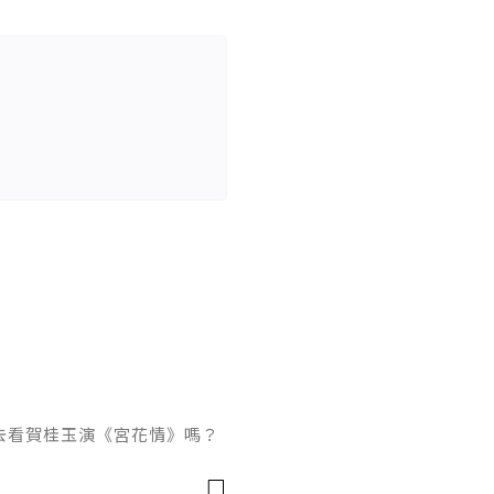
去看賀桂玉演《宮花情》嗎？
怎麼樣！她怕自己如果想起
玉說：「不如我們不要針對劇