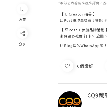
*本站之內容由作者所提供，
【 U Creator 招募 】
收藏
出Post賺現金獎賞 l
登記《
【 睇Post + 參加品牌活動 
瀏覽更多社群
打卡
丶
旅遊
分享
U Blog開咗WhatsAp
0個讚好
CQ9跳