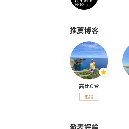
推薦博客
Nei Ho! 你好:)
高比C🐒
追蹤
追蹤
發表評論