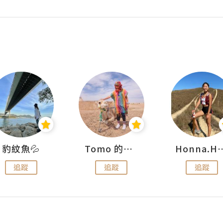
豹紋魚💦
Tomo 的快樂宇宙
Honna.
追蹤
追蹤
追蹤