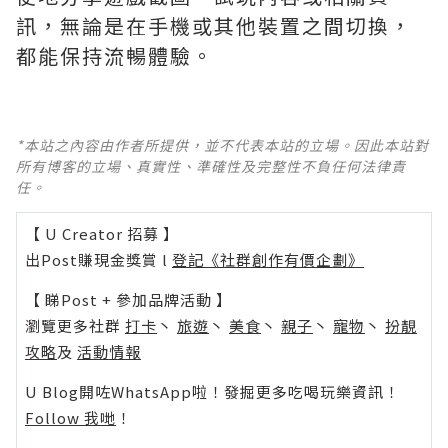
訊，無論是在手機或其他裝置之間切換，
都能保持流暢體驗。
*本站之內容由作者所提供，並不代表本站的立場。因此本站對
所有博客的立場、真實性、準確性及完整性不負任何法律責
任。
【 U Creator 招募 】
出Post賺現金獎賞 l
登記《社群創作有價企劃》
【 睇Post + 參加品牌活動 】
瀏覽更多社群
打卡
丶
旅遊
丶
美食
丶
親子
丶
寵物
丶
扮靚
攻略
及
活動情報
U Blog開咗WhatsApp啦！發掘更多吃喝玩樂資訊！
Follow 我哋
！