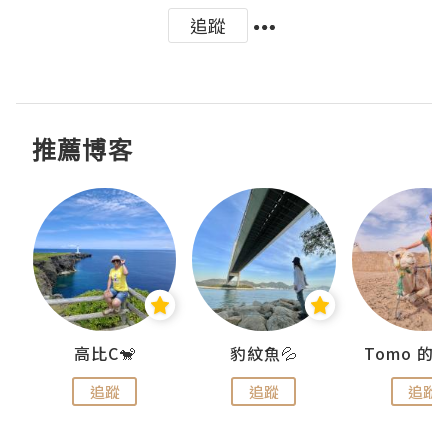
追蹤
推薦博客
)
高比C🐒
豹紋魚💦
追蹤
追蹤
追蹤