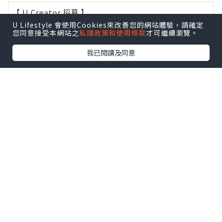
【 U Creator 招募 】
出Post賺現金獎賞 l
登記《社群創作有價企劃》
U Lifestyle 會使用Cookies來改善您的網站體驗，請確定
您同意接受本網站之
私隱政策和使用條款
才可繼續瀏覽。
【 睇Post + 參加品牌活動 】
我已閱讀及同意
瀏覽更多社群
打卡
丶
旅遊
丶
美食
丶
親子
丶
寵物
丶
扮靚
攻略
及
活動情報
U Blog開咗WhatsApp啦！發掘更多吃喝玩樂資訊！
Follow 我哋
！
0個讚好
收藏