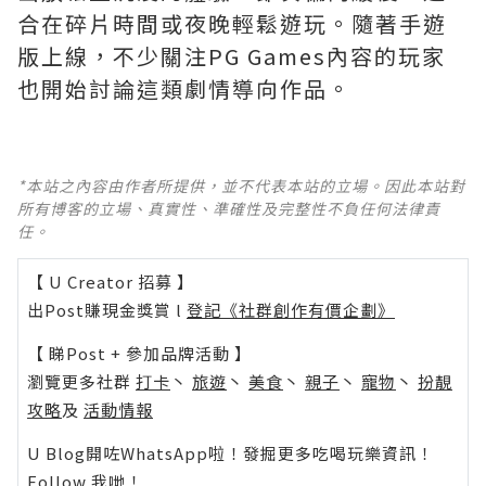
合在碎片時間或夜晚輕鬆遊玩。隨著手遊
版上線，不少關注PG Games內容的玩家
也開始討論這類劇情導向作品。
*本站之內容由作者所提供，並不代表本站的立場。因此本站對
所有博客的立場、真實性、準確性及完整性不負任何法律責
任。
【 U Creator 招募 】
出Post賺現金獎賞 l
登記《社群創作有價企劃》
【 睇Post + 參加品牌活動 】
瀏覽更多社群
打卡
丶
旅遊
丶
美食
丶
親子
丶
寵物
丶
扮靚
攻略
及
活動情報
U Blog開咗WhatsApp啦！發掘更多吃喝玩樂資訊！
Follow 我哋
！