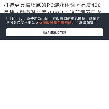
打造更具临场感的PG游戏体验。亮度400
尼特、静态对比度3000:1，暗部细节层次
分明；色彩支持10-Bit（8-Bit+FRC）色
U Lifestyle 會使用Cookies來改善您的網站體驗，請確定
您同意接受本網站之
私隱政策和使用條款
才可繼續瀏覽。
深，覆盖99% sRGB与95% DCI-P3色域，
我已閱讀及同意
无论是竞技对战还是内容创作，色彩表现
皆游刃有余。
支架支持升降、俯仰及旋转多向调节，轻
松适配不同桌面环境与坐姿习惯；机身兼
容VESA 100×100mm壁挂标准，方便组
建多屏数组或搭配悬臂支架。界面方面配
备双HDMI 2.1、单DP 1.4及3.5mm音讯
输出，可无缝连接PC、PS5/Xbox游戏主
机及外接音响设备，扩展能力全面。