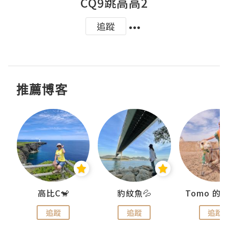
CQ9跳高高2
追蹤
推薦博客
)
高比C🐒
豹紋魚💦
追蹤
追蹤
追蹤