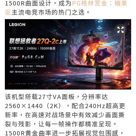
1500R曲面设计，成为
PG格林赏金：糖果
巫
主流电竞市场的热门之选。
该机型搭载27寸VA面板，分辨率达
2560×1440（2K），配合240Hz超高更
新率，在高速对战场景中有效减少画面撕
裂与残影，让每一帧操作都精准呈现。
1500R黄金曲率进一步拓展视觉包围感，