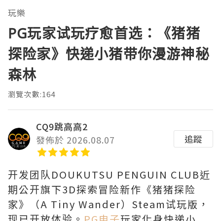
玩樂
PG玩家试玩疗愈首选：《猪猪
探险家》快递小猪带你漫游神秘
森林
瀏覽次數:164
CQ9跳高高2
追蹤
發佈於 2026.08.07
开发团队DOUKUTSU PENGUIN CLUB近
期公开旗下3D探索冒险新作《猪猪探险
家》（A Tiny Wander）Steam试玩版，
现已开放体验。
PG电子
玩家化身快递小