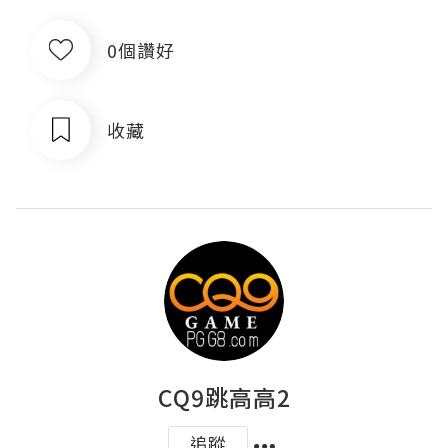
0個讚好
收藏
CQ9跳高高2
追蹤