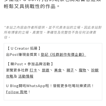
輕鬆又具挑戰性的作品。
*本站之內容由作者所提供，並不代表本站的立場。因此本站對
所有博客的立場、真實性、準確性及完整性不負任何法律責
任。
【 U Creator 招募 】
出Post賺現金獎賞 l
登記《社群創作有價企劃》
【 睇Post + 參加品牌活動 】
瀏覽更多社群
打卡
丶
旅遊
丶
美食
丶
親子
丶
寵物
丶
扮靚
攻略
及
活動情報
U Blog開咗WhatsApp啦！發掘更多吃喝玩樂資訊！
Follow 我哋
！