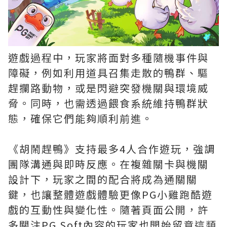
遊戲過程中，玩家將面對多種隨機事件與
障礙，例如利用道具召集走散的鴨群、驅
趕攔路動物，或是閃避突發機關與環境威
脅。同時，也需透過餵食系統維持鴨群狀
態，確保它們能夠順利前進。
《胡鬧趕鴨》支持最多4人合作遊玩，強調
團隊溝通與即時反應。在複雜關卡與機關
設計下，玩家之間的配合將成為通關關
鍵，也讓整體遊戲體驗更像PG小雞跑酷遊
戲的互動性與變化性。隨著頁面公開，許
多關注PG Soft內容的玩家也開始留意這類