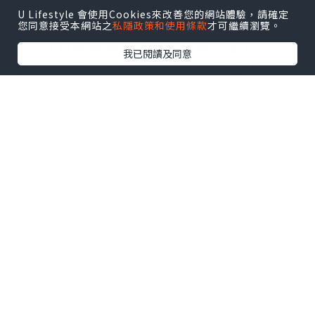
示、聆听居民口信，甚至搬运资材搭建桥
U Lifestyle 會使用Cookies來改善您的網站體驗，請確定
梁开拓路径。这些解谜要素有机融入叙
您同意接受本網站之
私隱政策和使用條款
才可繼續瀏覽。
事，让玩家在探索中自然搜集「记忆」，
我已閱讀及同意
逐步拼凑森林背后的真相。开发团队将其
定义为「去谜题感」的流畅解谜体验，突
破传统益智游戏框架。
虽场景设定于神秘夜间森林，《猪猪探险
家》完全不包含恐怖元素。玩家可随时坐
于石块休憩、观察风景变化，还能手磨咖
啡豆、在营火旁烧水，为途中角色冲泡暖
心咖啡。这种融合知识探索与营火互动的
悠闲步调，正是本作核心魅力。