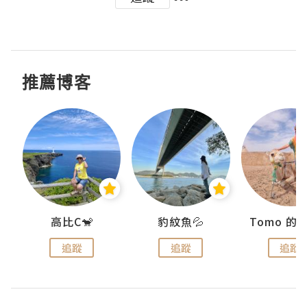
推薦博客
)
高比C🐒
豹紋魚💦
追蹤
追蹤
追蹤