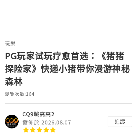
玩樂
PG玩家试玩疗愈首选：《猪猪
探险家》快递小猪带你漫游神秘
森林
瀏覽次數:164
CQ9跳高高2
追蹤
發佈於 2026.08.07