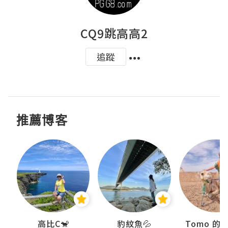
CQ9跳高高2
追蹤
推薦博客
)
高比C🐒
豹紋魚💦