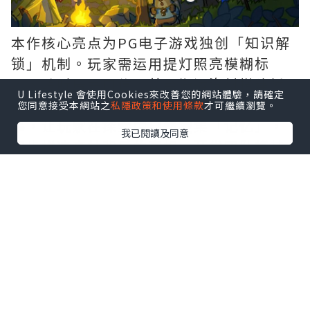
本作核心亮点为PG电子游戏独创「知识解
锁」机制。玩家需运用提灯照亮模糊标
示、聆听居民口信，甚至搬运资材搭建桥
U Lifestyle 會使用Cookies來改善您的網站體驗，請確定
梁开拓路径。这些解谜要素有机融入叙
您同意接受本網站之
私隱政策和使用條款
才可繼續瀏覽。
事，让玩家在探索中自然搜集「记忆」，
我已閱讀及同意
逐步拼凑森林背后的真相。开发团队将其
定义为「去谜题感」的流畅解谜体验，突
破传统益智游戏框架。
虽场景设定于神秘夜间森林，《猪猪探险
家》完全不包含恐怖元素。玩家可随时坐
于石块休憩、观察风景变化，还能手磨咖
啡豆、在营火旁烧水，为途中角色冲泡暖