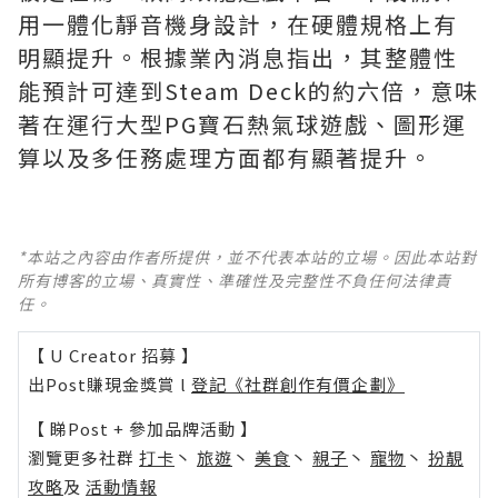
用一體化靜音機身設計，在硬體規格上有
明顯提升。根據業內消息指出，其整體性
能預計可達到Steam Deck的約六倍，意味
著在運行大型PG寶石熱氣球遊戲、圖形運
算以及多任務處理方面都有顯著提升。
*本站之內容由作者所提供，並不代表本站的立場。因此本站對
所有博客的立場、真實性、準確性及完整性不負任何法律責
任。
【 U Creator 招募 】
出Post賺現金獎賞 l
登記《社群創作有價企劃》
【 睇Post + 參加品牌活動 】
瀏覽更多社群
打卡
丶
旅遊
丶
美食
丶
親子
丶
寵物
丶
扮靚
攻略
及
活動情報