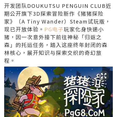
开发团队DOUKUTSU PENGUIN CLUB近
期公开旗下3D探索冒险新作《猪猪探险
家》（A Tiny Wander）Steam试玩版，
现已开放体验。
PG电子
玩家化身快递小
猪，因一次意外接下前往神秘「归返之
森」的托运任务，踏入这座终年封闭的森
林核心，展开知识与探索交织的奇幻旅
程。