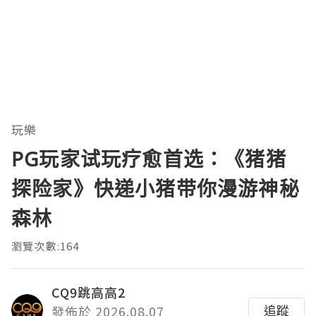
玩樂
PG玩家试玩疗愈首选：《猪猪
探险家》快递小猪带你漫游神秘
森林
瀏覽次數:164
CQ9跳高高2
追蹤
發佈於 2026.08.07