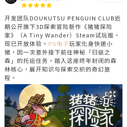
开发团队DOUKUTSU PENGUIN CLUB近
期公开旗下3D探索冒险新作《猪猪探险
家》（A Tiny Wander）Steam试玩版，
现已开放体验。
PG电子
玩家化身快递小
猪，因一次意外接下前往神秘「归返之
森」的托运任务，踏入这座终年封闭的森
林核心，展开知识与探索交织的奇幻旅
程。