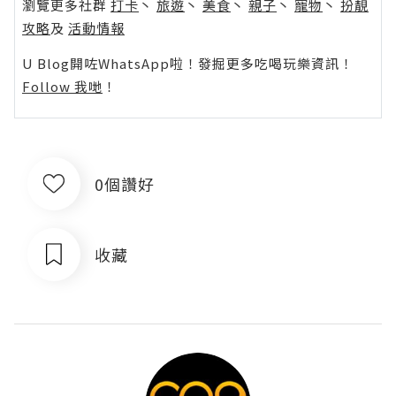
瀏覽更多社群
打卡
丶
旅遊
丶
美食
丶
親子
丶
寵物
丶
扮靚
攻略
及
活動情報
U Blog開咗WhatsApp啦！發掘更多吃喝玩樂資訊！
Follow 我哋
！
0個讚好
收藏