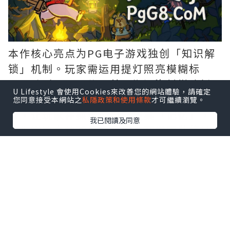
本作核心亮点为PG电子游戏独创「知识解
锁」机制。玩家需运用提灯照亮模糊标
示、聆听居民口信，甚至搬运资材搭建桥
U Lifestyle 會使用Cookies來改善您的網站體驗，請確定
梁开拓路径。这些解谜要素有机融入叙
您同意接受本網站之
私隱政策和使用條款
才可繼續瀏覽。
事，让玩家在探索中自然搜集「记忆」，
我已閱讀及同意
逐步拼凑森林背后的真相。开发团队将其
定义为「去谜题感」的流畅解谜体验，突
破传统益智游戏框架。
虽场景设定于神秘夜间森林，《猪猪探险
家》完全不包含恐怖元素。玩家可随时坐
于石块休憩、观察风景变化，还能手磨咖