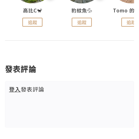
)
高比C🐒
豹紋魚💦
追蹤
追蹤
追蹤
發表評論
登入
發表評論