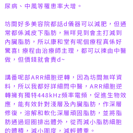
尿病、中風等罹患率大增。
坊間好多美容院都話d儀器可以減肥，但通
常都係減皮下脂肪，無咩見到會主打減到
內臟脂肪，所以康和堂有呢個療程真係好
驚喜! 療程由治療師主理，都可以揀由中醫
做，但價錢就會貴d~
講番呢部ARR細胞逆轉，因為坊間無咩資
料，所以我都好詳細問中醫，ARR細胞逆
轉擁有獨特448kHz頻率電頻，促進生物效
應，能有效針對淺層及內臟脂肪，作深層
修復，溶解和軟化深層頑固脂肪，並將脂
肪通過迴圈排出體外，從而減小脂肪細胞
的體積，減小圍度，減輕體重。