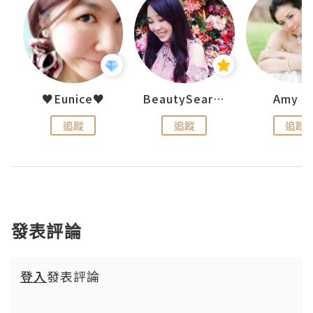
h 夏沫
♥Eunice♥
BeautySearch
Amy N
追蹤
追蹤
追蹤
發表評論
登入
發表評論