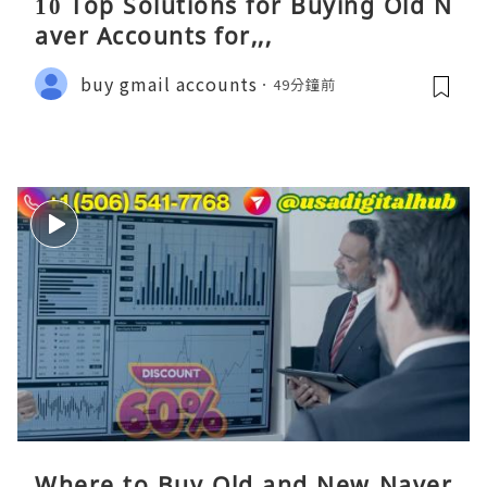
10 Top Solutions for Buying Old N
aver Accounts for,,,
buy gmail accounts
49分鐘前
Where to Buy Old and New Naver