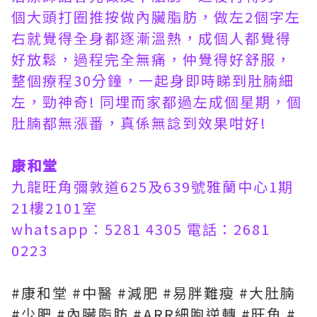
個大頭打圈推按做內臟脂肪，做左2個字左
右就覺得全身都逐漸溫熱，成個人都覺得
好放鬆，過程完全無痛，仲覺得好舒服，
整個療程30分鐘，一起身即時睇到肚腩細
左，勁神奇! 同埋而家都過左成個星期，個
肚腩都無漲番，真係無諗到效果咁好!
康和堂
九龍旺角彌敦道625及639號雅蘭中心1期
21樓2101室
whatsapp：5281 4305 電話：2681
0223
#康和堂 #中醫 #減肥 #易胖難瘦 #大肚腩
#少肥 #內臟脂肪 #ARR細胞逆轉 #旺角 #