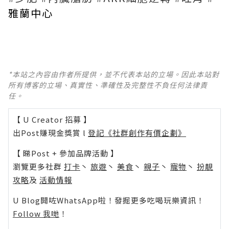
雅蘭中心
*本站之內容由作者所提供，並不代表本站的立場。因此本站對
所有博客的立場、真實性、準確性及完整性不負任何法律責
任。
【 U Creator 招募 】
出Post賺現金獎賞 l
登記《社群創作有價企劃》
【 睇Post + 參加品牌活動 】
瀏覽更多社群
打卡
丶
旅遊
丶
美食
丶
親子
丶
寵物
丶
扮靚
攻略
及
活動情報
U Blog開咗WhatsApp啦！發掘更多吃喝玩樂資訊！
Follow 我哋
！