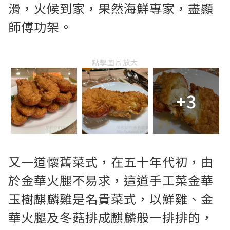
滑，火候到家，果然海鮮專家，盡顯
師傅功架。
點擊圖片放大
+3
又一道懷舊菜式，在五十年代初，由
於金華火腿不易求，這道手工菜金華
玉樹麒麟雞是名貴菜式，以鮮雞、金
華火腿及冬菇排成麒麟般一排排的，