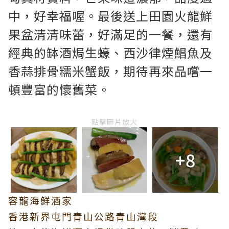
中，好幸福喔。最後送上田園火龍鮮
果盆清清味蕾，好滿足的一餐，還有
經典的缽酒焗生蠔、西沙律煙鯧魚及
香蒜排骨糯米蟹飯，期待再來品嚐一
頓豐富的懷舊菜。
點擊圖片放大
+8
容龍海鮮酒家
香港新界屯門青山公路青山灣段