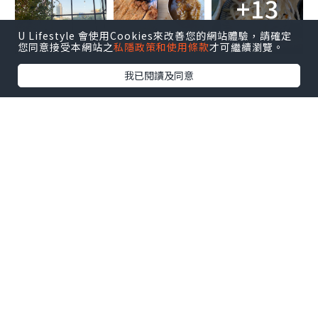
+13
U Lifestyle 會使用Cookies來改善您的網站體驗，請確定
您同意接受本網站之
私隱政策和使用條款
才可繼續瀏覽。
我已閱讀及同意
天下茶屋
馬鞍山烏溪沙路8號迎海薈地下4號舖
facebook
https://www.facebook.com/juliatsui
88/posts/pfbid0219QZQNc1UHfdyXU
1hkEW6id98ANmGK4DPUHUgf3evVDL
HQvaDbAVzPyXUawvx3mVl