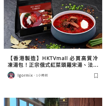
【香港製造】HKTVmall 必買高質冷
凍湯包！正宗俄式紅菜頭羅宋湯、法式
龍蝦濃湯與生酮膠原蛋白骨頭湯全攻略
Igormix
1小時前