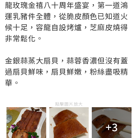
龍玫瑰金禧八十周年盛宴，第一道鴻
運乳豬件全體，從脆皮顏色已知道火
候十足，容龍自設烤爐，芝麻皮燒得
非常鬆化。
金銀蒜蒸大扇貝，蒜蓉香濃但沒有蓋
過扇貝鮮味，扇貝鮮嫩，粉絲盡吸精
華。
點擊圖片放大
+3