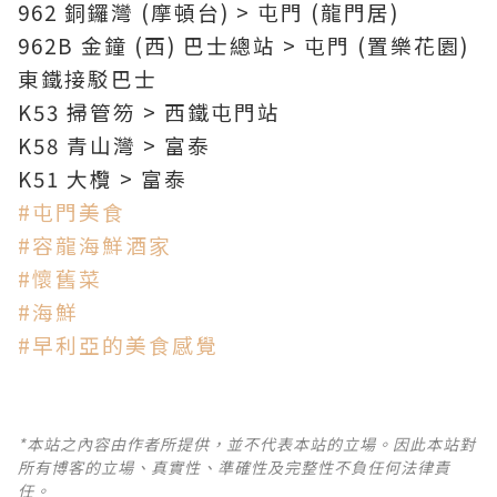
962 銅鑼灣 (摩頓台) > 屯門 (龍門居)
962B 金鐘 (西) 巴士總站 > 屯門 (置樂花園)
東鐵接駁巴士
K53 掃管笏 > 西鐵屯門站
K58 青山灣 > 富泰
K51 大欖 > 富泰
#
屯門美食
#
容龍海鮮酒家
#
懷舊菜
#
海鮮
#
早利亞的美食感覺
*本站之內容由作者所提供，並不代表本站的立場。因此本站對
所有博客的立場、真實性、準確性及完整性不負任何法律責
任。