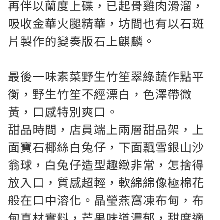
再伴以蘭度上碟，已起骨雞肉滑溜，
吸收金華火腿精華，坊間也有以石斑
片製作的變奏版石上麒麟。
最後一味素菜野生竹笙翠綠蔬作點平
衡，野生竹笙不經漂白，色澤帶微
黃，口感特別爽口。
甜品時間，店員端上兩層甜品架，上
面寶石椰絲白兔仔，下面飄雪銀山沙
翁球，白兔仔造型趣緻非常，怎捨得
放入口，質感超輕，軟綿綿像極棉花
般在口中溶化。晶瑩燕窩凍布甸，布
甸真材實料，芒果味道濃郁，甜度適