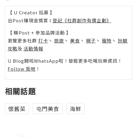
【 U Creator 招募 】
出Post賺現金獎賞 l
登記《社群創作有價企劃》
【 睇Post + 參加品牌活動 】
瀏覽更多社群
打卡
丶
旅遊
丶
美食
丶
親子
丶
寵物
丶
扮靚
攻略
及
活動情報
U Blog開咗WhatsApp啦！發掘更多吃喝玩樂資訊！
Follow 我哋
！
相關話題
懷舊菜
屯門美食
海鮮