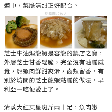
適中，菜膽清甜正好配合。
點擊圖片放大
芝士牛油焗龍蝦是容龍的鎮店之寶，
外層芝士甘香鬆脆，完全沒有油膩感
覺，龍蝦肉鮮甜爽滑，齒頰留香，有
別於坊間的芝士龍蝦黏膩的做法，早
利亞一吃便愛上了。
清蒸大紅東星斑斤兩十足，魚肉嫩