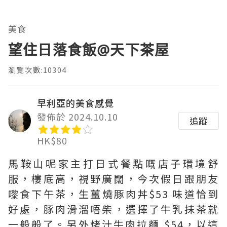
美食
望住日落食飯@天下茶屋
瀏覽次數:10304
早利亞的美食感覺
發佈於 2024.10.10
追蹤
HK$80
馬鞍山呢家主打日式餐點嘅店子環境舒
服，樓底高，視野廣闊，今次假日跟朋友
嚟食下午茶，生薑燒豚肉丼$53 味道恰到
好處，豚肉滑溜唔柴，選擇了牛乳抹茶就
一般般了。另外烤汁牛肉拉麵 $54，以這