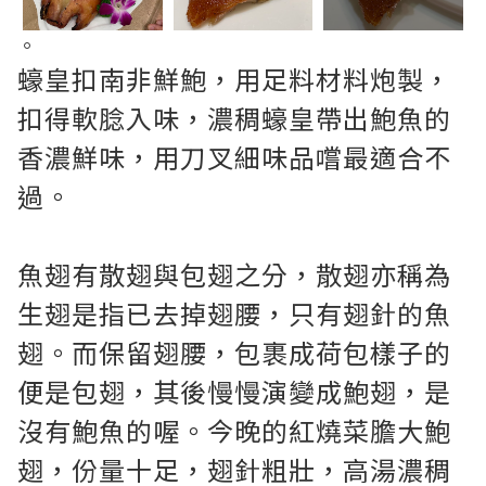
。
蠔皇扣南非鮮鮑，用足料材料炮製，
扣得軟腍入味，濃稠蠔皇帶出鮑魚的
香濃鮮味，用刀叉細味品嚐最適合不
過。
魚翅有散翅與包翅之分，散翅亦稱為
生翅是指已去掉翅腰，只有翅針的魚
翅。而保留翅腰，包裹成荷包樣子的
便是包翅，其後慢慢演變成鮑翅，是
沒有鮑魚的喔。今晚的紅燒菜膽大鮑
翅，份量十足，翅針粗壯，高湯濃稠