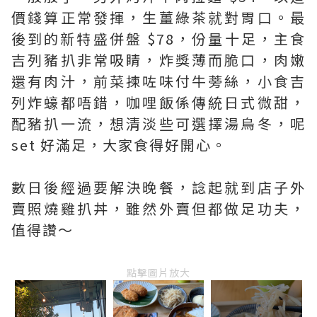
價錢算正常發揮，生薑綠茶就對胃口。最
後到的新特盛併盤 $78，份量十足，主食
吉列豬扒非常吸睛，炸獎薄而脆口，肉嫩
還有肉汁，前菜揀咗味付牛蒡絲，小食吉
列炸蠔都唔錯，咖哩飯係傳統日式微甜，
配豬扒一流，想清淡些可選擇湯烏冬，呢
set 好滿足，大家食得好開心。
數日後經過要解決晚餐，諗起就到店子外
賣照燒雞扒丼，雖然外賣但都做足功夫，
值得讚～
點擊圖片放大