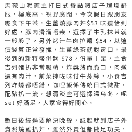
馬鞍山呢家主打日式餐點嘅店子環境舒
服，樓底高，視野廣闊，今次假日跟朋友
嚟食下午茶，生薑燒豚肉丼$53 味道恰到
好處，豚肉滑溜唔柴，選擇了牛乳抹茶就
一般般了。另外烤汁牛肉拉麵 $54，以這
價錢算正常發揮，生薑綠茶就對胃口。最
後到的新特盛併盤 $78，份量十足，主食
吉列豬扒非常吸睛，炸獎薄而脆口，肉嫩
還有肉汁，前菜揀咗味付牛蒡絲，小食吉
列炸蠔都唔錯，咖哩飯係傳統日式微甜，
配豬扒一流，想清淡些可選擇湯烏冬，呢
set 好滿足，大家食得好開心。
數日後經過要解決晚餐，諗起就到店子外
賣照燒雞扒丼，雖然外賣但都做足功夫，