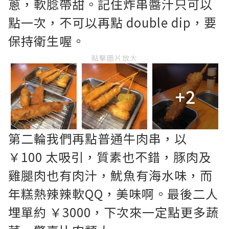
蔥，軟腍帶甜。記住炸串醬汁只可以
點一次，不可以再點 double dip，要
保持衛生喔。
點擊圖片放大
+2
第二輪我們再點普通牛肉串，以
￥100 太吸引，質素也不錯，豚肉及
雞腿肉也有肉汁，魷魚有海水味，而
年糕熱辣辣軟QQ，美味啊。最後二人
埋單約 ￥3000，下次來一定點更多蔬