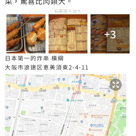
菜，驚喜比肉類大。
點擊圖片放大
+3
日本第一的炸串 橫綱
大阪市浪速区恵美須東2-4-11