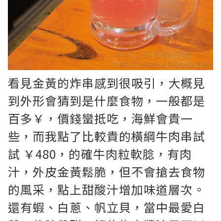
看見金黃的炸串感到很吸引，大概見
到外形會猜到是什麼食物，一般都是
百多￥，價錢蠻抵吃，海鮮會貴一
些，而我點了比較貴的橫綱牛肉串試
試 ￥480，的確牛肉粒軟腍，有肉
汁，外皮金黃鬆脆，但不會搶去食物
的風采，點上甜酸汁增加味道層次。
還有蝦、白蔥、帆立貝，當中最愛白