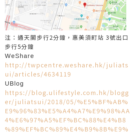
注：通天閣步行2分鐘，惠美須町站 3號出口
步行5分鐘
WeShare
http://twpcentre.weshare.hk/juliats
ui/articles/4634119
UBlog
https://blog.ulifestyle.com.hk/blogg
er/juliatsui/2018/05/%E5%BF%AB%
E9%96%83%E5%A4%A7%E9%98%AA
4%E6%97%A5%EF%BC%88%E4%B8
%89%EF%BC%89%E4%B9%8B%E9%