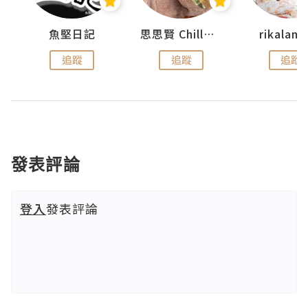
urnal
魚堅日記
思思賢 ChillMyBabe
rikala
追蹤
追蹤
追蹤
發表評論
登入
發表評論