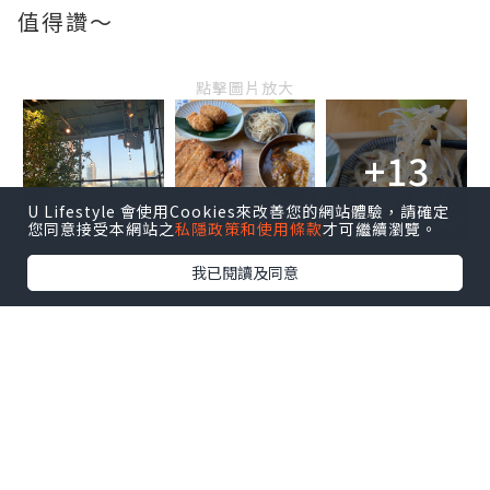
值得讚～
點擊圖片放大
+13
U Lifestyle 會使用Cookies來改善您的網站體驗，請確定
您同意接受本網站之
私隱政策和使用條款
才可繼續瀏覽。
我已閱讀及同意
天下茶屋
馬鞍山烏溪沙路8號迎海薈地下4號舖
facebook