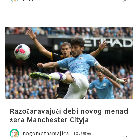
Razočaravajući debi novog menad
žera Manchester Cityja
nogometnamajica
10分鐘前