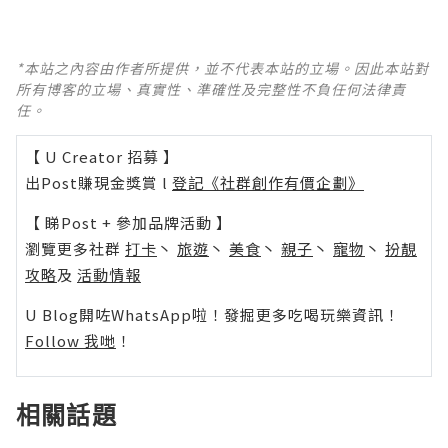
*本站之內容由作者所提供，並不代表本站的立場。因此本站對
所有博客的立場、真實性、準確性及完整性不負任何法律責
任。
【 U Creator 招募 】
出Post賺現金獎賞 l
登記《社群創作有價企劃》
【 睇Post + 參加品牌活動 】
瀏覽更多社群
打卡
丶
旅遊
丶
美食
丶
親子
丶
寵物
丶
扮靚
攻略
及
活動情報
U Blog開咗WhatsApp啦！發掘更多吃喝玩樂資訊！
Follow 我哋
！
相關話題