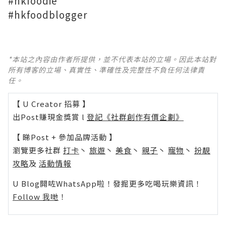
#hkfoodie
#hkfoodblogger
*本站之內容由作者所提供，並不代表本站的立場。因此本站對
所有博客的立場、真實性、準確性及完整性不負任何法律責
任。
【 U Creator 招募 】
出Post賺現金獎賞 l
登記《社群創作有價企劃》
【 睇Post + 參加品牌活動 】
瀏覽更多社群
打卡
丶
旅遊
丶
美食
丶
親子
丶
寵物
丶
扮靚
攻略
及
活動情報
U Blog開咗WhatsApp啦！發掘更多吃喝玩樂資訊！
Follow 我哋
！