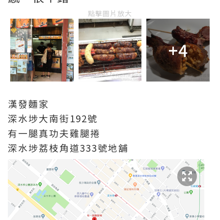
點擊圖片放大
+4
漢發麵家
深水埗大南街192號
有一腿真功夫雞腿捲
深水埗荔枝角道333號地舖