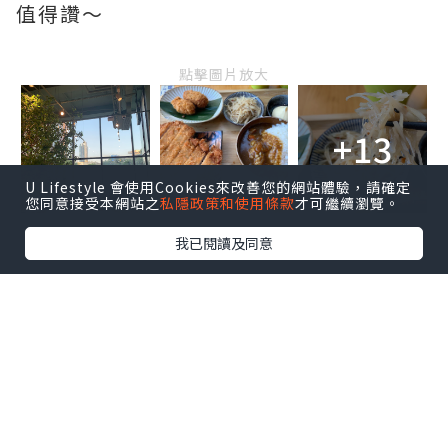
值得讚～
點擊圖片放大
+13
U Lifestyle 會使用Cookies來改善您的網站體驗，請確定
您同意接受本網站之
私隱政策和使用條款
才可繼續瀏覽。
我已閱讀及同意
天下茶屋
馬鞍山烏溪沙路8號迎海薈地下4號舖
facebook