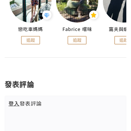
戀吃車媽媽
Fabrice 嚐味
窩夫與蝦
追蹤
追蹤
追蹤
發表評論
登入
發表評論