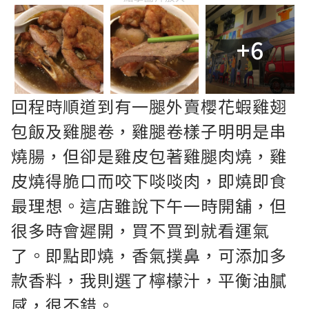
+6
回程時順道到有一腿外賣櫻花蝦雞翅
包飯及雞腿卷，雞腿卷樣子明明是串
燒腸，但卻是雞皮包著雞腿肉燒，雞
皮燒得脆口而咬下啖啖肉，即燒即食
最理想。這店雖說下午一時開舖，但
很多時會遲開，買不買到就看運氣
了。即點即燒，香氣撲鼻，可添加多
款香料，我則選了檸檬汁，平衡油膩
感，很不錯。