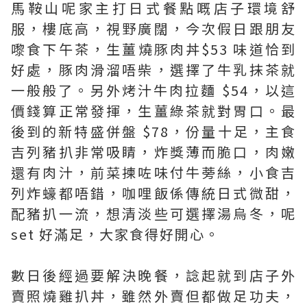
馬鞍山呢家主打日式餐點嘅店子環境舒
服，樓底高，視野廣闊，今次假日跟朋友
嚟食下午茶，生薑燒豚肉丼$53 味道恰到
好處，豚肉滑溜唔柴，選擇了牛乳抹茶就
一般般了。另外烤汁牛肉拉麵 $54，以這
價錢算正常發揮，生薑綠茶就對胃口。最
後到的新特盛併盤 $78，份量十足，主食
吉列豬扒非常吸睛，炸獎薄而脆口，肉嫩
還有肉汁，前菜揀咗味付牛蒡絲，小食吉
列炸蠔都唔錯，咖哩飯係傳統日式微甜，
配豬扒一流，想清淡些可選擇湯烏冬，呢
set 好滿足，大家食得好開心。
數日後經過要解決晚餐，諗起就到店子外
賣照燒雞扒丼，雖然外賣但都做足功夫，