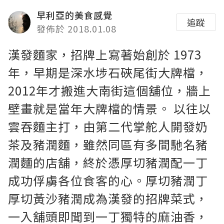
早利亞的美食感覺
追蹤
發佈於 2018.01.08
漢發麵家，招牌上寫著始創於 1973
年，早期是深水埗石硤尾街大牌檔，
2012年才搬進大南街這個舖位，牆上
壁畫就是當年大牌檔的情景。 以往以
雲吞麵主打，由第二代掌舵人開發奶
茶及豬潤麵，雖然同區有多間馳名豬
潤麵的店舖，終於憑厚切豬潤配一丁
成功俘虜各位食客的心。厚切豬潤丁
厚切黃沙豬潤成為漢發的招牌菜式，
一入舖頭即聞到一丁獨特的麻油香，