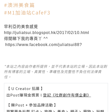
#澳洲美食篇
#M1加油站CafeF3
早利亞的美食感覺
http://juliatsui.blogspot.hk/2017/02/10.html
得閒睇下我的專頁丫 ^^
https://www.facebook.com/juliatsui88
?
*本站之內容由作者所提供，並不代表本站的立場。因此本站對
所有博客的立場、真實性、準確性及完整性不負任何法律責
任。
【 U Creator 招募 】
出Post賺現金獎賞 l
登記《社群創作有價企劃》
【 睇Post + 參加品牌活動 】
瀏覽更多社群
打卡
丶
旅遊
丶
美食
丶
親子
丶
寵物
丶
扮靚