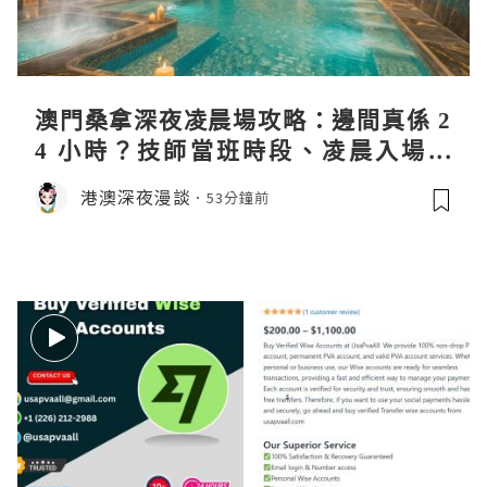
澳門桑拿深夜凌晨場攻略：邊間真係 2
4 小時？技師當班時段、凌晨入場流
程、過夜安排一次過講清
港澳深夜漫談
53分鐘前