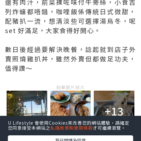
還有肉汁，前菜揀咗味付牛蒡絲，小食吉
列炸蠔都唔錯，咖哩飯係傳統日式微甜，
配豬扒一流，想清淡些可選擇湯烏冬，呢
set 好滿足，大家食得好開心。
數日後經過要解決晚餐，諗起就到店子外
賣照燒雞扒丼，雖然外賣但都做足功夫，
值得讚～
點擊圖片放大
+13
U Lifestyle 會使用Cookies來改善您的網站體驗，請確定
您同意接受本網站之
私隱政策和使用條款
才可繼續瀏覽。
我已閱讀及同意