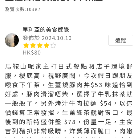
瀏覽次數:10387
早利亞的美食感覺
發佈於 2024.10.10
追蹤
HK$80
馬鞍山呢家主打日式餐點嘅店子環境舒
服，樓底高，視野廣闊，今次假日跟朋友
嚟食下午茶，生薑燒豚肉丼$53 味道恰到
好處，豚肉滑溜唔柴，選擇了牛乳抹茶就
一般般了。另外烤汁牛肉拉麵 $54，以這
價錢算正常發揮，生薑綠茶就對胃口。最
後到的新特盛併盤 $78，份量十足，主食
吉列豬扒非常吸睛，炸獎薄而脆口，肉嫩