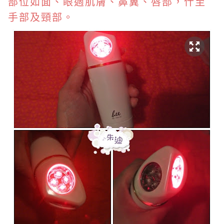
部位如面、眼週肌膚、鼻翼、唇部，什至
手部及頸部。