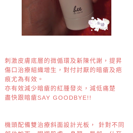
刺激皮膚底層的微偱環及新陳代謝，提昇
傷口治療組織增生，對付討厭的暗瘡及疤
痕尤為有效。
亦有效減少暗瘡的紅腫發炎，減低痛楚
盡快跟暗瘡SAY GOODBYE!!
機頭配備雙治療斜面設計光板， 針對不同