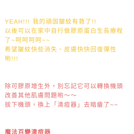
YEAH!!! 我的頑固皺紋有救了!!
以後可以在家中自行做膠原蛋白生長療程
了~呵呵呵呵~~
希望皺紋快些消失、皮膚快快回復彈性
喲!!!
除可膠原增生外，別忘記它可以轉換機頭
改善其他肌膚問題喲～～
拔下機頭，換上「清痘器」去暗瘡了~~
魔法百變清痘器