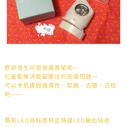
膠原增生可是皮膚救星呢~
它最能解決我最關注的皮膚問題～
可以令肌膚固復彈性、緊緻、去皺、去紋
喲~~~
高純度特定頻譜
LED
輸出技術
獨有LED