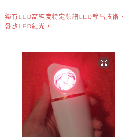
獨有LED
高純度特定頻譜
LED
輸出技術
，
發放LED紅光，