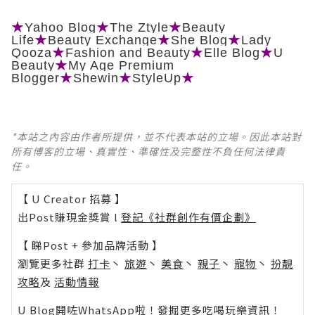
★
Yahoo Blog
★
The Ztyle
★
Beauty
Life
★
Beauty Exchange
★
She Blog
★
Lady
Qooza
★
Fashion and Beauty
★
Elle Blog
★
U
Beauty
★
My Age Premium
Blogger
★
Shewin
★
StyleUp
★
*本站之內容由作者所提供，並不代表本站的立場。因此本站對
所有博客的立場、真實性、準確性及完整性不負任何法律責
任。
【 U Creator 招募 】
出Post賺現金獎賞 l
登記《社群創作有價企劃》
【 睇Post + 參加品牌活動 】
瀏覽更多社群
打卡
丶
旅遊
丶
美食
丶
親子
丶
寵物
丶
扮靚
攻略
及
活動情報
U Blog開咗WhatsApp啦！發掘更多吃喝玩樂資訊！