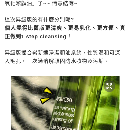
氧化潔顏油」了
~~
情意結嘛
~
這次昇級版的有什麼分別呢
?
個人覺得比舊版更清爽、更易乳化、更方便、真
正做到
1 step cleansing
！
昇級版揉合嶄新速淨潔顏油系統，性質溫和可深
入毛孔，一次過溶解頑固防水妝物及污垢。