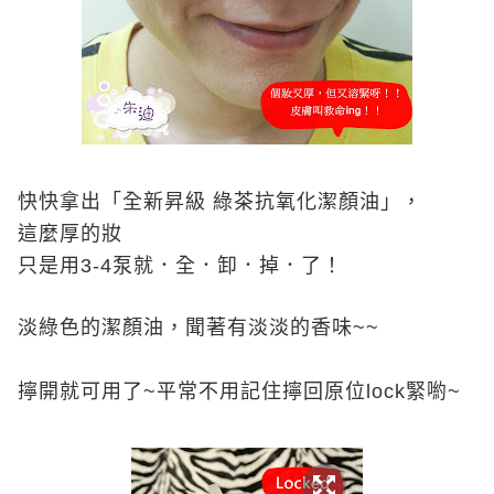
快快拿出「全新昇級 綠茶抗氧化潔顏油」，
這麼厚的妝
只是用
3-4
泵就．全．卸．掉．了！
淡綠色的潔顏油，聞著有淡淡的香味
~~
擰開就可用了~平常不用記住擰回原位lock緊喲~