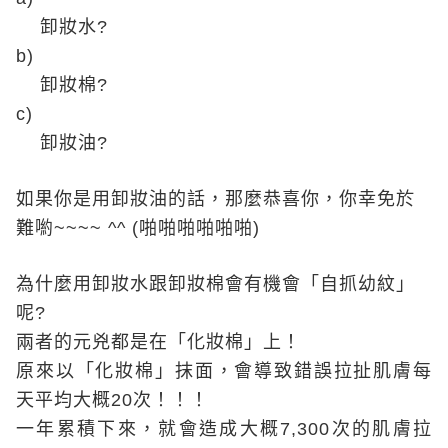
卸妝水
?
b)
卸妝棉
?
c)
卸妝油
?
如果你是用卸妝油的話，那麼恭喜你，你幸免於
難喲
~~~~ ^^ (
啪啪啪啪啪啪
)
為什麼用卸妝水跟卸妝棉會有機會「自抓幼紋」
呢
?
兩者的元兇都是在「化妝棉」上！
原來以「化妝棉」抹面，會導致錯誤拉扯肌膚每
天平均大概
20
次！！！
一年累積下來，就會造成大概
7,300
次的肌膚拉