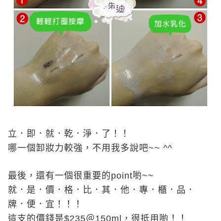
立．即．就．乾．淨．了！！
哪一個卸妝力較強，不用我多說吧
~~ ^^
最後，還有一個很重要的
point
喲
~~
就．是．價．格．比．其．他．專．櫃．品．
牌．便．宜！！！
這支的價錢是
$235
＠
150ml
，很抵用喲！！