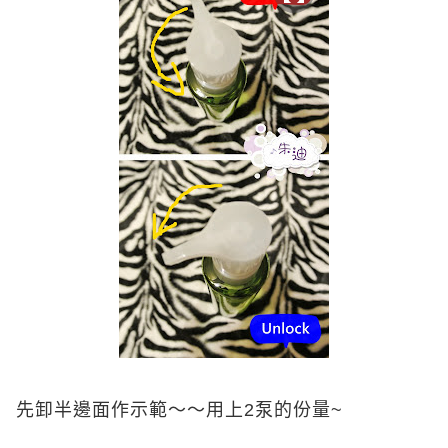
先卸半邊面作示範～～用上
2
泵的份量
~