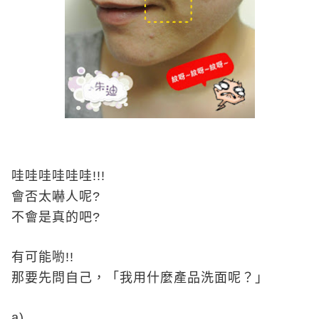
哇哇哇哇哇哇
!!!
會否太嚇人呢
?
不會是真的吧
?
有可能喲
!!
那要先問自己，「我用什麼產品洗面呢？」
a)