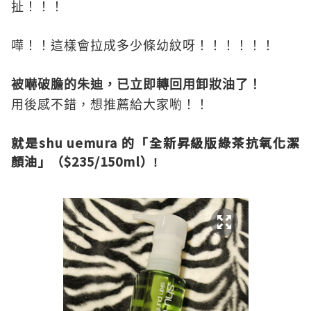
扯！！！
嘩！！這樣會拉成多少條幼紋呀！！！！！！
被嚇破膽的朱迪，已立即轉回用卸妝油了！
用後感不錯，想推薦給大家喲！！
就是
s
hu uemura
的「全新昇級
版
綠茶抗氧化潔
顏油」（
$235/150ml
）
!