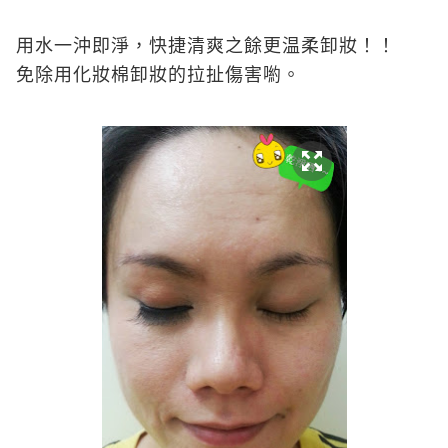
用水一沖即淨，快捷清爽之餘更温柔卸妝！！
免除用化妝棉卸妝的拉扯傷害喲。