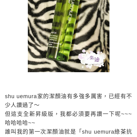
s
hu uemura
家的潔顏油有多強多厲害，已經有不
少人讚過了～
但這支全新昇級版，我都必須要再讚一下呢
~~~
哈哈哈哈
~~
誰叫我的第一次潔顏油就是「
s
hu uemura
綠茶抗