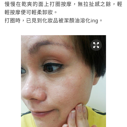
慢慢在乾爽的面上打圈按摩，無拉扯感之餘，輕
輕按摩便可輕柔卸妝。
打圈時，已見到化妝品被潔顏油溶化
ing
。