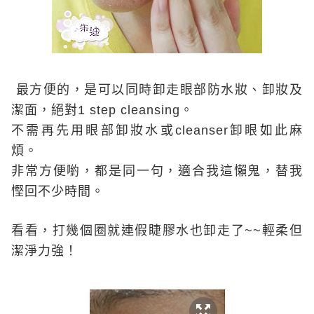
最方便的，是可以同時卸走眼部防水妝、卸妝及
潔面，絕對
1 step cleansing
。
不需再先用眼部卸妝水或
cleanser
卸眼如此麻
煩。
非常方便喲，都是同一句，適合我這懶鬼，替我
慳回不少時間。
看看，打幾個圈就連假睫膠水也卸走了
~~
輕柔但
潔淨力強！