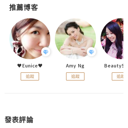
推薦博客
h 夏沫
♥Eunice♥
Amy Ng
追蹤
追蹤
追蹤
發表評論