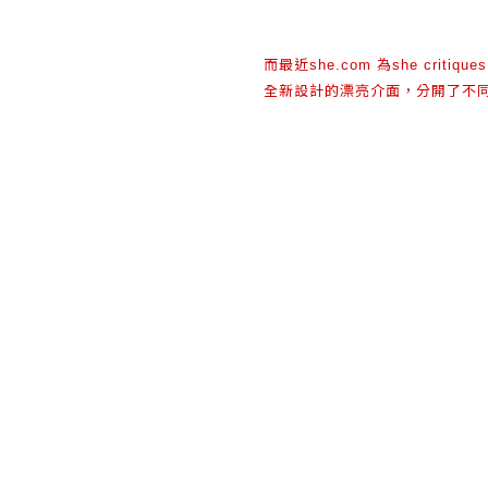
而最近
為
she.com
she critique
全新設計的漂亮介面，分開了不