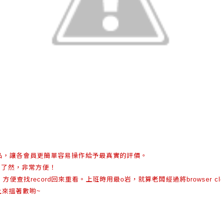
品，讓各會員更簡單容易操作給予最真實的評價。
目了然，非常方便！
，方便查找
回來重看。上班時用最
岩，就算老闆經過將
record
o
browser c
上來搵著數喲
~