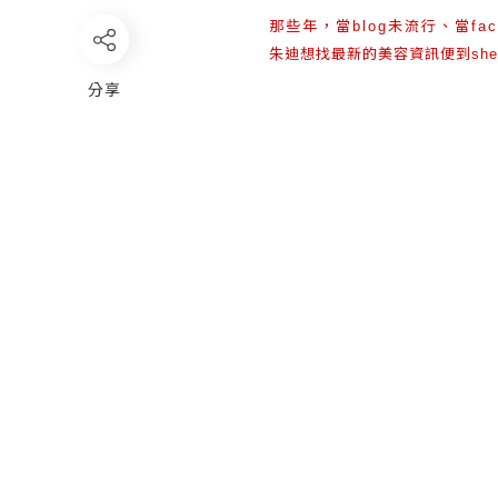
那些年，當
未流行、當
blog
fa
朱迪想找最新的美容資訊便到
sh
分享