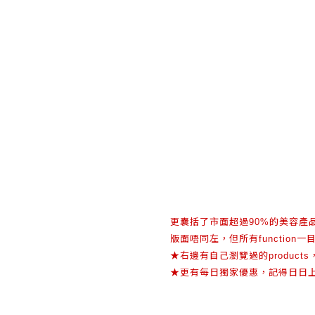
更囊括了市面超過
的美容產
90%
版面唔同左，但所有
一
function
★
右邊有自己瀏覽過的
products
★
更有每日獨家優惠，記得日日