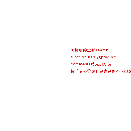
★
搶眼的全新
search
找
function bar!
product
時更加方便
comments
!
按「更多分類」更會見到不同
cat