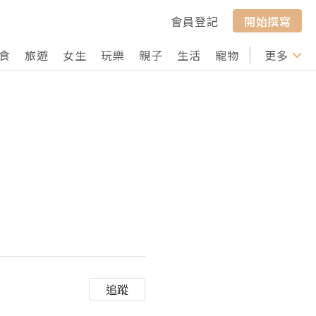
會員登記
開始撰寫
食
旅遊
女生
玩樂
親子
生活
寵物
行山
更多
打卡
追蹤