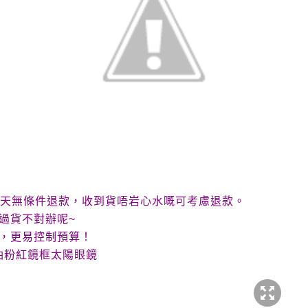
天無條件退款，收到貨唔岩心水嘅可考慮退款。
過貨不對辦呢
~
，更易控制預算！
油粉紅鏡框太陽眼鏡