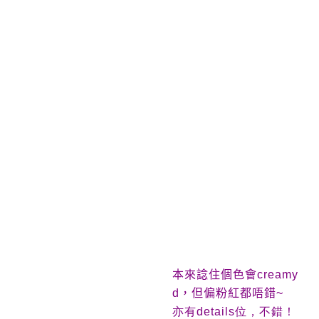
本來諗住個色會
creamy
d
，但偏粉紅都唔錯
~
亦有details位，不錯！