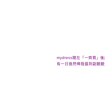
mydress
開左「一齊買」後
有一日竟然俾我揾到副靚靚