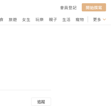
會員登記
開始撰寫
食
旅遊
女生
玩樂
親子
生活
寵物
行山
更多
打卡
追蹤