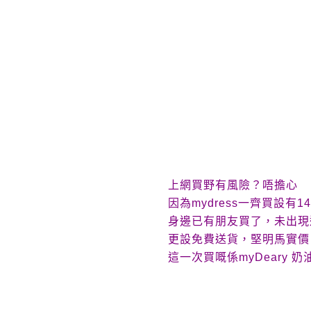
上網買野有風險？唔擔心
因為
mydress
一齊買設有
14
身邊已有朋友買了，未出現
更設免費送貨，堅明馬實價
這一次買嘅係
myDeary
奶