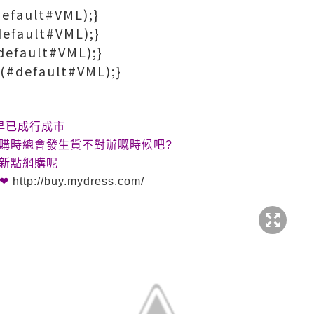
default#VML);}
default#VML);}
#default#VML);}
l(#default#VML);}
早已成行成市
購時總會發生貨不對辦嘅時候吧
?
新點網購呢
❤
http://buy.mydress.com/