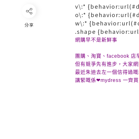
v\:* {behavior:url(#
o\:* {behavior:url(#
w\:* {behavior:url(
分享
.shape {behavior:ur
網購早不是新鮮事
團購、淘寶、
facebook
店
但有競爭先有進步，大家網
最近朱迪去左一個信得過嘅
講緊嘅係
❤
mydress
一齊買