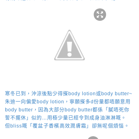
寒冬已到，沖涼後點少得搽
body lotion
或
body butter~
朱迪一向偏愛
body lotion
，寧願搽多
d
份量都唔願意用
body butter
，因為大部分
body butter
都係「膩唔死你
誓不擺休」似的
…
用極少量已經令到成身油淋淋嘅。
但
bliss
嘅「
覆盆子香檳高效潤膚霜」卻無呢個煩惱。