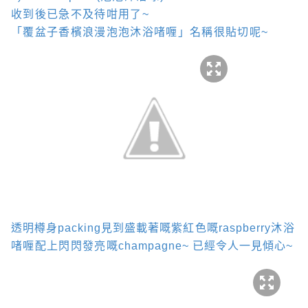
收到後已急不及待咁用了
~
「覆盆子香檳浪漫泡泡沐浴啫喱」名稱很貼切呢
~
透明樽身
packing
見到盛載著嘅
紫紅色嘅
raspberry
沐浴
啫喱配上閃閃發亮嘅
champagne~
已經令人一見傾心
~