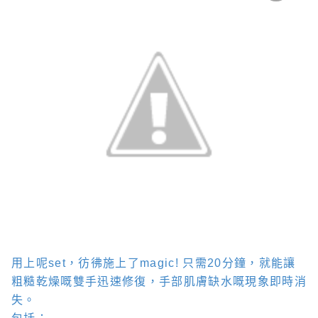
用上呢
set
，彷彿施上了
magic!
只需
20
分鐘，就能讓
粗糙乾燥嘅雙手迅速修復，手部肌膚缺水嘅現象即時消
失。