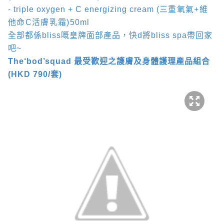
- triple oxygen + C energizing cream
(
三重氧氣
+
維
他命
C
活膚乳霜
)
50ml
全部都係
bliss
嘅皇牌面部產品，快
d
將
bliss spa
帶回家
吧
~
The‘bod’squad
最受歡迎之護膚及身體護理產品組合
(HKD 790/
套
)