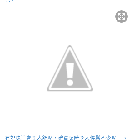
有說味道會令人舒壓，確實頓時令人輕鬆不少呢
~~
。