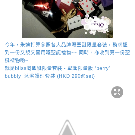
今年，朱迪打算參照各大品牌嘅聖誕限量套裝，務求搵
到一份又靚又實用嘅聖誕禮物
~~
同時，亦收到第一份聖
誕禮物喲
~
就是
bliss
嘅聖誕限量套裝
-
聖誕限量版
‘berry’
bubbly
沐浴護理套裝
(HKD 290@set)