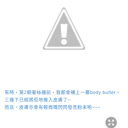
有時，第
2
朝著絲襪前，我都會補上一層
body butter
。
三幾下已經將佢地推入皮膚了
~
而且，皮膚亦會有輕微嘅閃閃發亮粉末喲
~~~