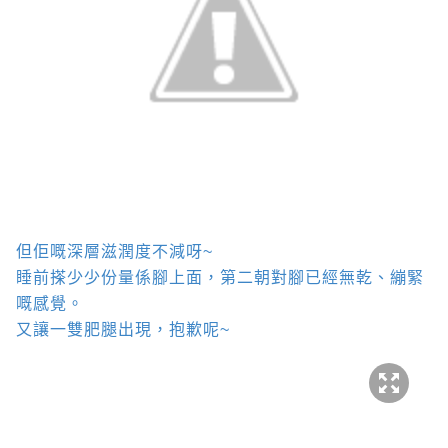
但佢嘅深層滋潤度不減呀
~
睡前搽少少份量係腳上面，第二朝對腳已經無乾、繃緊
嘅感覺。
又讓一雙肥腿出現，抱歉呢
~