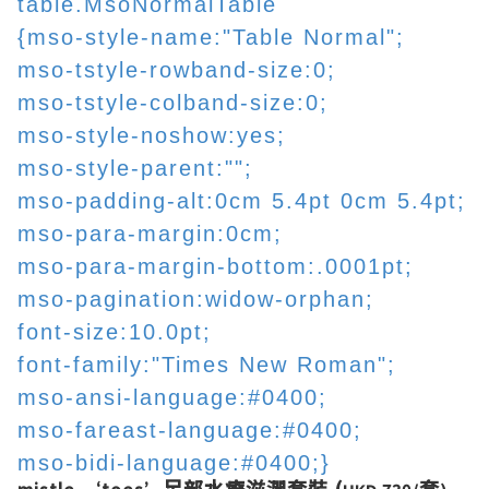
table.MsoNormalTable
{mso-style-name:"Table Normal";
mso-tstyle-rowband-size:0;
mso-tstyle-colband-size:0;
mso-style-noshow:yes;
mso-style-parent:"";
mso-padding-alt:0cm 5.4pt 0cm 5.4pt;
mso-para-margin:0cm;
mso-para-margin-bottom:.0001pt;
mso-pagination:widow-orphan;
font-size:10.0pt;
font-family:"Times New Roman";
mso-ansi-language:#0400;
mso-fareast-language:#0400;
mso-bidi-language:#0400;}
足部水療滋潤套裝
(
套