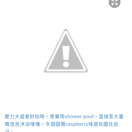
壓力大或者好攰時，會棄用
shower pouf
，直接泵大量
嘅
泡泡沐浴啫喱，令甜甜嘅
raspberry
味道包圍住自
己。