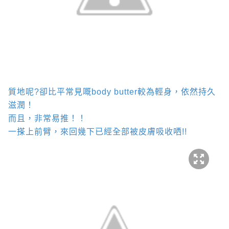
質地呢
?
卻比平常見嘅
body butter
較為輕身，依然持久
滋潤！
而且，非常易推！！
一搽上前臂，來回幾下已經全部被皮膚吸收哂
!!