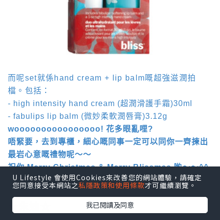
而呢
set
就係
hand cream + lip balm
嘅超強滋潤拍
檔。包括：
- high intensity hand cream (
超潤滑護手霜
)30ml
- fabulips lip balm (
微妙柔軟潤唇膏
)3.12g
woooooooooooooooo!
花多眼亂哩
?
唔緊要，去到專櫃，細心嘅同事一定可以同你一齊揀出
最岩心意嘅禮物呢～～
祝你
Merry Christmas & Merry Blissmas
喲～～
^^
U Lifestyle 會使用Cookies來改善您的網站體驗，請確定
您同意接受本網站之
私隱政策和使用條款
才可繼續瀏覽。
~~~~~~~~~~~~~~~~~~~~~~~~~~~~~
★朱迪☆
我已閱讀及同意