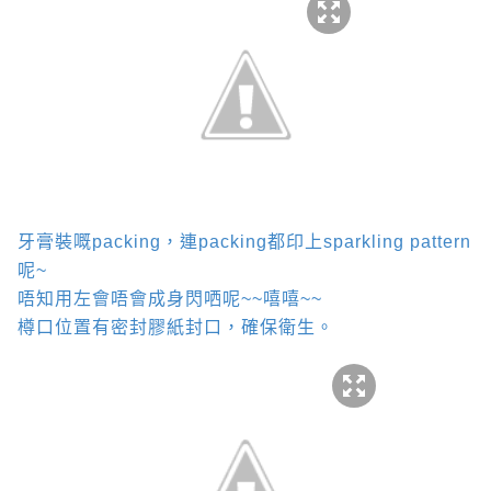
牙膏裝嘅
packing
，連
packing
都印上
sparkling pattern
呢
~
唔知用左會唔會成身閃哂呢
~~
嘻嘻
~~
樽口位置有密封膠紙封口，確保衛生。