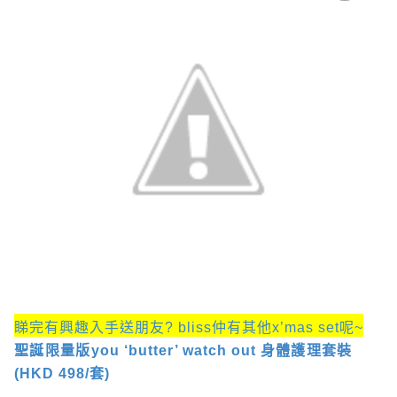
睇完有興趣入手送朋友
? bliss
仲有其他
x’mas set
呢
~
聖誕限量版
you ‘butter’ watch
out
身體護理套裝
(HKD 498/
套
)