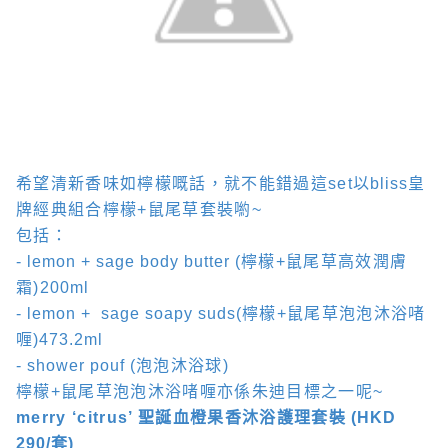
希望清新香味如檸檬嘅話，就不能錯過這
set
以
bliss
皇
牌經典組合檸檬
+
鼠尾草套裝喲
~
包括：
- lemon + sage body butter (
檸檬
+
鼠尾草高效潤膚
霜
)
200ml
- lemon +
sage soapy suds(
檸檬
+
鼠尾草泡泡沐浴啫
喱
)473.2ml
- shower pouf (
泡泡沐浴球
)
檸檬
+
鼠尾草泡泡沐浴啫喱亦係朱迪目標之一呢
~
merry ‘citrus’
聖誕血橙果香沐浴護理套裝
(HKD
290/
套
)