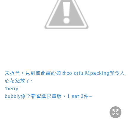
未拆盒，見到如此繽紛如此
colorful
嘅
packing
就令人
心花怒放了
~
‘berry’
bubbly
係全新聖誕限量版，
1 set 3
件
~