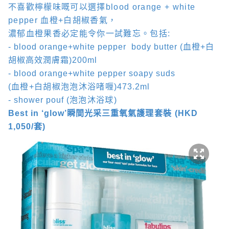
不喜歡檸檬味嘅可以選擇
blood orange + white
pepper
血橙
+
白胡椒香氣，
濃郁血橙果香必定能令你一試難忘。包括
:
- blood orange+white pepper
body butter (
血橙
+
白
胡椒高效潤膚霜
)200ml
- blood orange+white pepper soapy suds
(
血橙
+
白胡椒泡泡沐浴啫喱
)473.2ml
- shower pouf (
泡泡沐浴球
)
Best in ‘glow’
瞬間光采三重氧氣
護理套裝
(HKD
1,050/
套
)