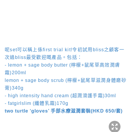
呢
set
可以稱上係
first trial kit!
令初試用
bliss
之顧客一
次過
bliss
最受歡迎嘅產品。包括：
- lemon + sage body butter
(
檸檬
+
鼠尾草高效潤膚
霜
)
200ml
lemon + sage body scrub
(
檸檬
+
鼠尾草滋潤身體磨砂
膏
)
340g
- high intensity hand cream
(
超潤滑護手霜
)
30ml
- fatgirlslim
(
纖體乳霜
)
170g
two turtle ‘gloves’
手部水療滋潤套裝
(HKD 650/
套
)