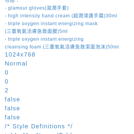
包括：
- glamour gloves(
滋潤手套
)
- high intensity hand cream (
超潤滑護手霜
)30ml
- triple oxygen instant energizing mask
(
三重氧氣活膚急救面膜
)5ml
- triple oxygen instant energizing
cleansing foam (
三重氧氣活膚急救潔面泡沫
)50ml
1024x768
Normal
0
0
2
false
false
false
/* Style Definitions */