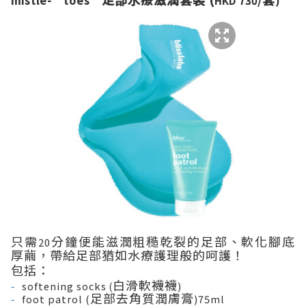
mistle-‘toes’
HKD 7
30
/
)
只需
分鐘便能滋潤
粗糙乾裂的足部、軟化腳底
20
厚繭，帶給足部猶如水療護理般的呵護！
包括：
白滑軟襪襪
softening socks
)
(
-
足部去角質潤膚膏
foot patrol (
)75ml
-