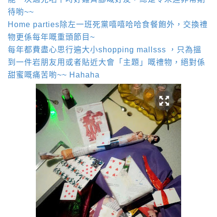
待喲
~~
Home parties
除左一班死黨嘻嘻哈哈食餐飽外，交換禮
物更係每年嘅重頭節目
~
每年都費盡心思行遍大小
shopping mallsss
，只為搵
到一件岩朋友用或者貼近大會「主題」嘅禮物，絕對係
甜蜜嘅痛苦喲
~~ Hahaha