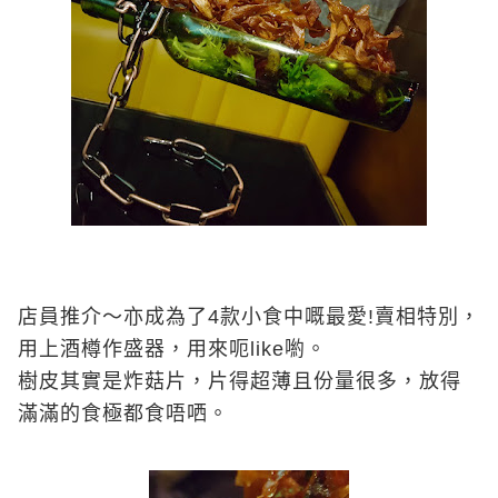
店員推介～亦成為了
4
款小食中嘅最愛
!
賣相特別，
用上酒樽作盛器，用來呃
like
喲。
樹皮其實是炸菇片，片得超薄且份量很多，放得
滿滿的食極都食唔哂。