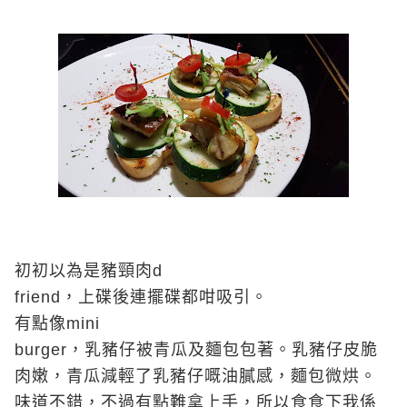
初初以為是豬頸肉
d
friend
，上碟後連擺碟都咁吸引。
有點像
mini
burger
，乳豬仔被青瓜及麵包包著。乳豬仔皮脆
肉嫩，青瓜減輕了乳豬仔嘅油膩感，麵包微烘。
味道不錯，不過有點難拿上手，所以食食下我係