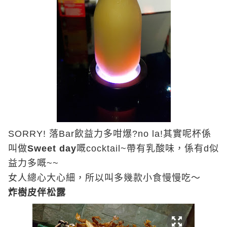
SORRY!
落
Bar
飲益力多咁爆
?no la!
其實呢杯係
叫做
Sweet day
嘅
cocktail~
帶有乳酸味，係有
d
似
益力多嘅
~~
女人總心大心細，所以叫多幾款小食慢慢吃～
炸樹皮伴松露