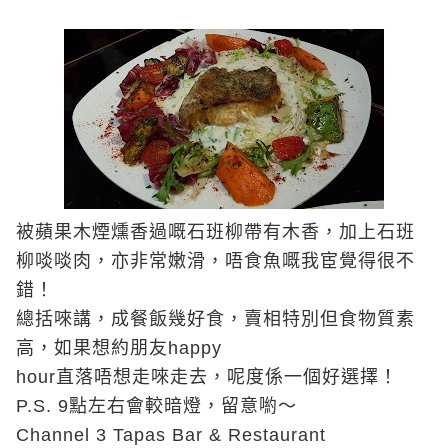
被蘋果木煙燻香過嘅石班柳帶有木香，加上石班
柳啖啖肉，亦非常嫩滑，唔食魚嘅我宦覺得很不
錯！
總括唻講，成餐飯幾好食，賣相特別但食物質素
高，如果想約朋友
happy
hour
直落唔想走唻走去，呢度係一個好選擇！
P.S. 9
點左右會較暗燈，留意喲～
Channel 3 Tapas Bar & Restaurant