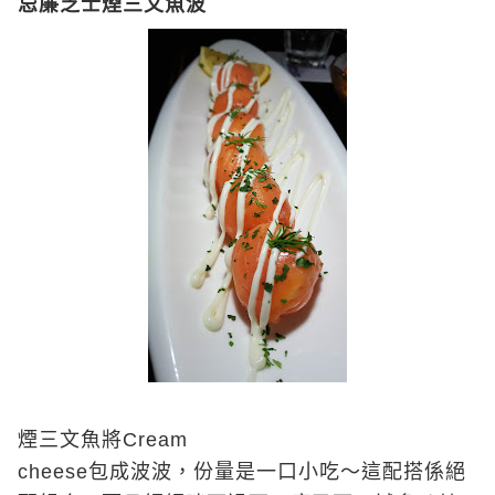
忌廉芝士煙三文魚波
煙三文魚將
Cream
cheese
包成波波，份量是一口小吃～這配搭係絕