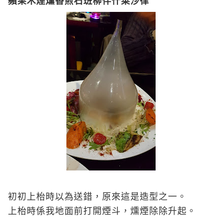
蘋果木煙燻香煎石班柳伴什菜沙律
初初上枱時以為送錯，原來這是造型之一。
上枱時係我地面前打開煙斗，燻煙除除升起。