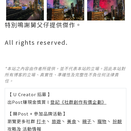
特別鳴謝舅父仔提供傑作。
All rights reserved.
*本站之內容由作者所提供，並不代表本站的立場。因此本站對
所有博客的立場、真實性、準確性及完整性不負任何法律責
任。
【 U Creator 招募 】
出Post賺現金獎賞 l
登記《社群創作有價企劃》
【 睇Post + 參加品牌活動 】
瀏覽更多社群
打卡
丶
旅遊
丶
美食
丶
親子
丶
寵物
丶
扮靚
攻略
及
活動情報