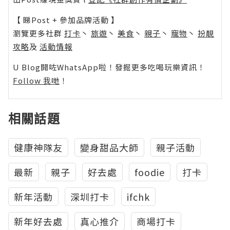
【 睇Post + 參加品牌活動 】
瀏覽更多社群
打卡
丶
旅遊
丶
美食
丶
親子
丶
寵物
丶
扮靚
攻略
及
活動情報
U Blog開咗WhatsApp啦！發掘更多吃喝玩樂資訊！
Follow 我哋
！
相關話題
健康神隊友
變身甜品大師
親子活動
最新
親子
好去處
foodie
打卡
新年活動
深圳打卡
ifchk
新年好去處
真心推介
商場打卡