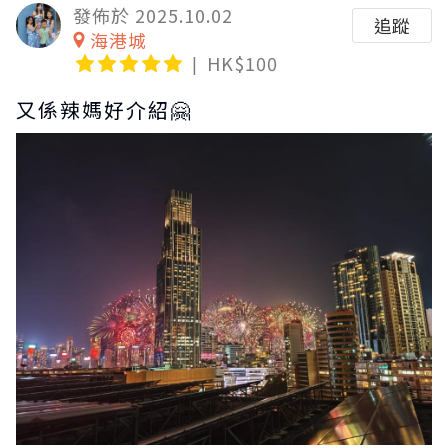
發佈於 2025.10.02
追蹤
海港城
HK$100
又係辣媽好介紹🤗