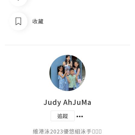
收藏
Judy AhJuMa
追蹤
維港泳2023優悠組泳手🏊🏻‍♀️
