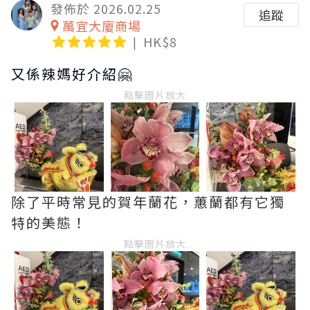
發佈於 2026.02.25
追蹤
萬宜大廈商場
HK$8
又係辣媽好介紹🤗
點擊圖片放大
除了平時常見的賀年蘭花，蕙蘭都有它獨
特的美態！
點擊圖片放大