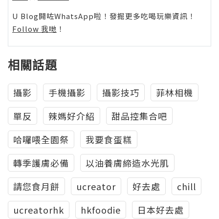
U Blog開咗WhatsApp啦！發掘更多吃喝玩樂資訊！
Follow 我哋
！
相關話題
攝影
手機攝影
攝影技巧
菲林相機
單反
辣媽好介紹
甜品控集合吧
哈囉喂全園祭
我要食蛋糕
轉季護膚必備
以油養膚締造水光肌
請您食月餅
ucreator
好去處
chill
ucreatorhk
hkfoodie
日本好去處