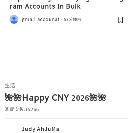
ram Accounts In Bulk
gmail accounat
53分鐘前
生活
🌺🌺Happy CNY 2026🌺🌺
瀏覽次數:15266
Judy AhJuMa