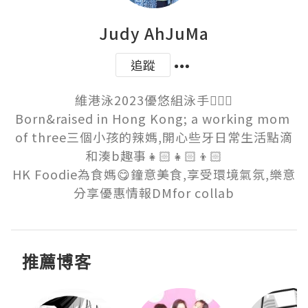
Judy AhJuMa
追蹤
維港泳2023優悠組泳手🏊🏻‍♀️

Born&raised in Hong Kong; a working mom 
of three三個小孩的辣媽,開心些牙日常生活點滴
和湊b趣事👧🏻👧🏻👦🏻

HK Foodie為食媽😋鐘意美食,享受環境氣氛,樂意
分享優惠情報DMfor collab
推薦博客