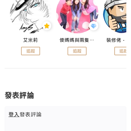
點滴
艾米莉
儍媽媽與兩隻小魔怪之家
追蹤
追蹤
追蹤
發表評論
登入
發表評論