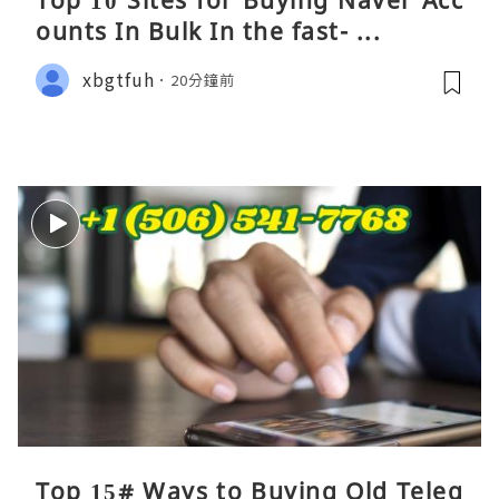
ounts In Bulk In the fast- ...
xbgtfuh
20分鐘前
Top 15# Ways to Buying Old Teleg