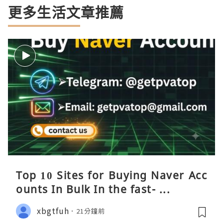
更多生活文章推薦
Top 10 Sites for Buying Naver Acc
ounts In Bulk In the fast- ...
xbgtfuh
21分鐘前