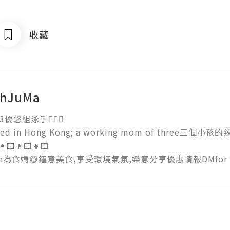
收藏
AhJuMa
悠組泳手🏊🏻‍♀️

ised in Hong Kong; a working mom of three
👧🏻👦🏻

die為食媽😋鐘意美食,享受環境氣氛,樂意分享優惠情報DMfor c