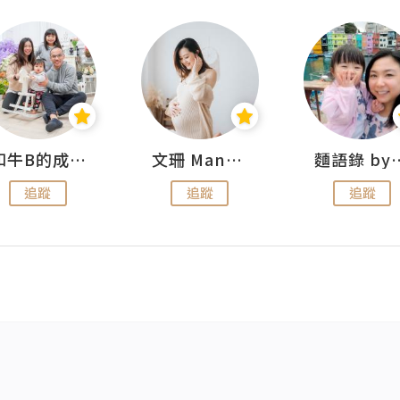
和牛B的成長日記
文珊 ManShan
麵語錄 by
追蹤
追蹤
追蹤