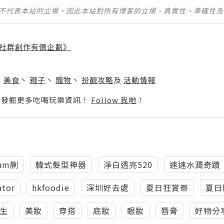
並不代表本站的立場。因此本站對所有博客的立場、真實性、準確性
社群創作有價企劃》
】
丶
美食
丶
親子
丶
寵物
丶
扮靚攻略
及
活動情報
p啦！發掘更多吃喝玩樂資訊！
Follow 我哋
！
am脷
韓式髮型神器
淨白透亮520
速速水潤奇蹟
ator
hkfoodie
深圳好去處
夏日狂賞祭
夏日
生
美妝
穿搭
底妝
眼妝
唇膏
好物分