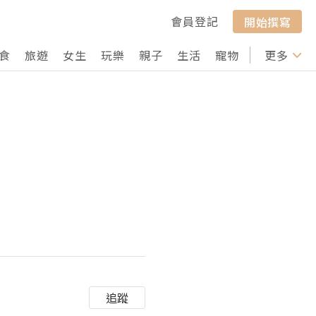
會員登記
開始撰寫
食
旅遊
女生
玩樂
親子
生活
寵物
行山
更多
打卡
追蹤