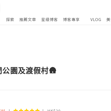
探索
推薦文章
星級博客
博客專享
VLOG
美
門公園及渡假村🛖
假村
HK$20