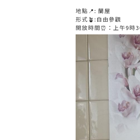
地點📍: 蘭屋
形式🪴:自由參觀
開放時間⏰：上午9時3