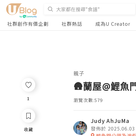
社群創作有價企劃
社群熱話
成為U Creator
親子
🛖蘭屋@鯉魚
1
1
瀏覽次數:579
Judy AhJuMa
發佈於 2025.06.03
收藏
收藏
鯉魚門公園及渡