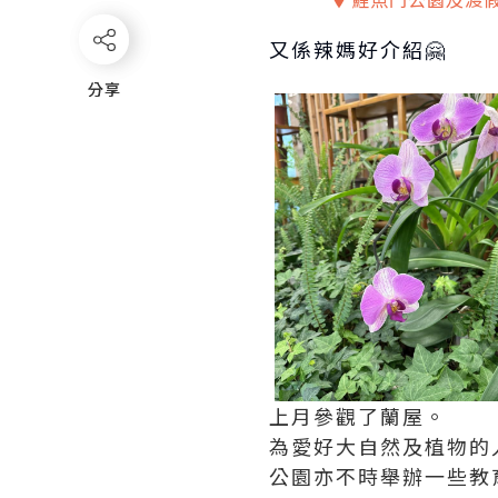
又係辣媽好介紹🤗
分享
分享
上月參觀了蘭屋。
為愛好大自然及植物的
公園亦不時舉辦一些教