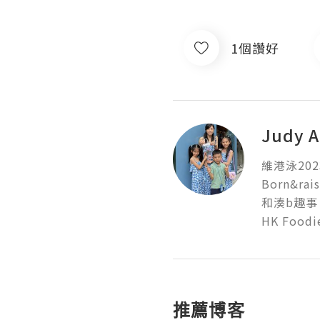
1個讚好
Judy 
維港泳2023優
Born&ra
和湊b趣事👧
HK Foo
推薦博客