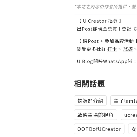
*本站之內容由作者所提供，
【 U Creator 招募 】
出Post賺現金獎賞 l
登記《
【 睇Post + 參加品牌活動 
瀏覽更多社群
打卡
丶
旅遊
U Blog開咗WhatsAp
相關話題
辣媽好介紹
主子laml
啟德主場館視角
ucre
OOTDofUCreator
女