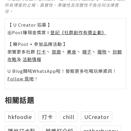
所有博客的立場、真實性、準確性及完整性不負任何法律責
任。
【 U Creator 招募 】
出Post賺現金獎賞 l
登記《社群創作有價企劃》
【 睇Post + 參加品牌活動 】
瀏覽更多社群
打卡
丶
旅遊
丶
美食
丶
親子
丶
寵物
丶
扮靚
攻略
及
活動情報
U Blog開咗WhatsApp啦！發掘更多吃喝玩樂資訊！
Follow 我哋
！
相關話題
hkfoodie
打卡
chill
UCreator
隱世打卡點
辣媽好介紹
estherbunny