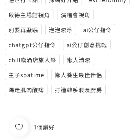
啟德主場館視角
演唱會視角
別要再蝨眠
泡泡潔淨
ai公仔指令
chatgpt公仔指令
ai公仔創意挑戰
chill嘆酒店旅人祭
懶人清潔
主子spatime
懶人養生最佳伴侶
踢走肌肉酸痛
打造韓系浪漫廚房
1個讚好