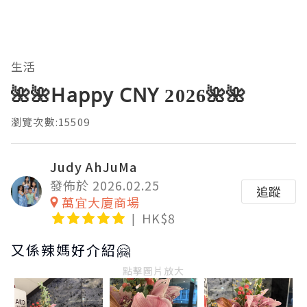
生活
🌺🌺Happy CNY 2026🌺🌺
瀏覽次數:15509
Judy AhJuMa
發佈於 2026.02.25
追蹤
萬宜大廈商場
HK$8
又係辣媽好介紹🤗
點擊圖片放大