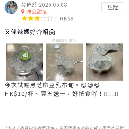
發佈於 2025.05.08
追蹤
沛公甜品
HK$8
又係辣媽好介紹🤗
點擊圖片放大
今次試咗黑芝麻豆乳布甸。😋😋😋
HK$10/杯。買五送一，好抵食吖！👍🏻👍🏻
*本站之內容由作者所提供，並不代表本站的立場。因此本站對