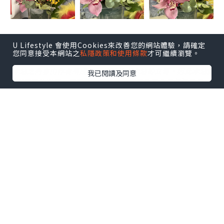
U Lifestyle 會使用Cookies來改善您的網站體驗，請確定
您同意接受本網站之
私隱政策和使用條款
才可繼續瀏覽。
*本站之內容由作者所提供，並不代表本站的立場。因此本站對
我已閱讀及同意
所有博客的立場、真實性、準確性及完整性不負任何法律責
任。
【 U Creator 招募 】
出Post賺現金獎賞 l
登記《社群創作有價企劃》
【 睇Post + 參加品牌活動 】
瀏覽更多社群
打卡
丶
旅遊
丶
美食
丶
親子
丶
寵物
丶
扮靚
攻略
及
活動情報
U Blog開咗WhatsApp啦！發掘更多吃喝玩樂資訊！
Follow 我哋
！