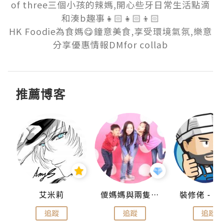
of three三個小孩的辣媽,開心些牙日常生活點滴
和湊b趣事👧🏻👧🏻👦🏻

HK Foodie為食媽😋鐘意美食,享受環境氣氛,樂意
分享優惠情報DMfor collab
推薦博客
點滴
艾米莉
儍媽媽與兩隻小魔怪之家
追蹤
追蹤
追蹤