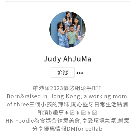
Judy AhJuMa
追蹤
維港泳2023優悠組泳手🏊🏻‍♀️

Born&raised in Hong Kong; a working mom 
of three三個小孩的辣媽,開心些牙日常生活點滴
和湊b趣事👧🏻👧🏻👦🏻

HK Foodie為食媽😋鐘意美食,享受環境氣氛,樂意
分享優惠情報DMfor collab