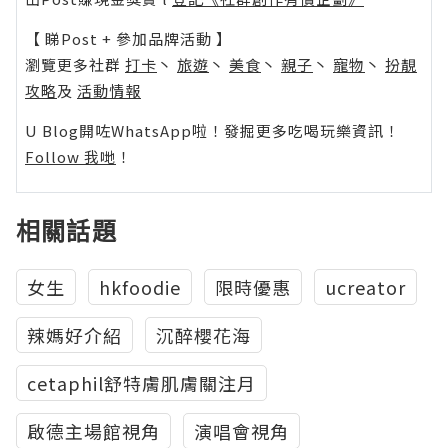
【 睇Post + 參加品牌活動 】
瀏覽更多社群
打卡
丶
旅遊
丶
美食
丶
親子
丶
寵物
丶
扮靚
攻略
及
活動情報
U Blog開咗WhatsApp啦！發掘更多吃喝玩樂資訊！
Follow 我哋
！
相關話題
女生
hkfoodie
限時優惠
ucreator
辣媽好介紹
沉醉櫻花海
cetaphil舒特膚肌膚關注月
啟德主場館視角
演唱會視角