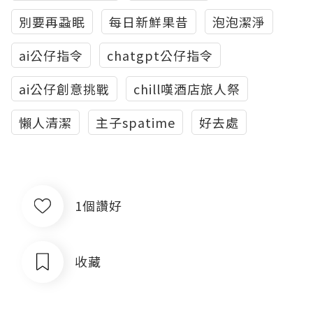
別要再蝨眠
每日新鮮果昔
泡泡潔淨
ai公仔指令
chatgpt公仔指令
ai公仔創意挑戰
chill嘆酒店旅人祭
懶人清潔
主子spatime
好去處
1個讚好
收藏