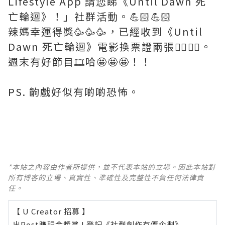
Lifestyle App 請您睇《Until Dawn 死
亡輪迴》！」社群活動。💪🏻💪🏻
辣媽幸運得獎🥳🥳🥳，已經收到《Until
Dawn 死亡輪迴》電影換票證兩張✌🏻✌🏻。
週末有好節目🎞️哈🤩🤩🤩！！
PS. 齣戲好似有啲啲恐怖。
*本站之內容由作者所提供，並不代表本站的立場。因此本站對
所有博客的立場、真實性、準確性及完整性不負任何法律責
任。
【 U Creator 招募 】
出Post賺現金獎賞 l
登記《社群創作有價企劃》