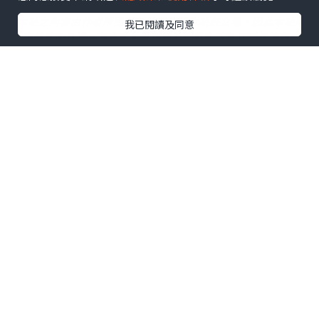
*本站之內容由作者所提供，並不代表本站的立場。因此本站對
我已閱讀及同意
所有博客的立場、真實性、準確性及完整性不負任何法律責
任。
【 U Creator 招募 】
出Post賺現金獎賞 l
登記《社群創作有價企劃》
【 睇Post + 參加品牌活動 】
瀏覽更多社群
打卡
丶
旅遊
丶
美食
丶
親子
丶
寵物
丶
扮靚
攻略
及
活動情報
U Blog開咗WhatsApp啦！發掘更多吃喝玩樂資訊！
Follow 我哋
！
相關話題
健康神隊友
變身甜品大師
親子活動