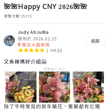
🌺🌺Happy CNY 2026🌺🌺
瀏覽次數:15372
Judy AhJuMa
發佈於 2026.02.25
追蹤
萬宜大廈商場
HK$8
又係辣媽好介紹🤗
點擊圖片放大
除了平時常見的賀年蘭花，蕙蘭都有它獨