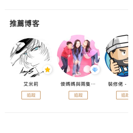
推薦博客
點滴
艾米莉
儍媽媽與兩隻小魔怪之家
追蹤
追蹤
追蹤