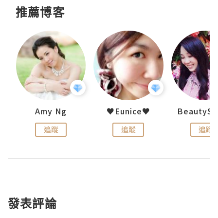
推薦博客
h 夏沫
Amy Ng
♥Eunice♥
追蹤
追蹤
追蹤
發表評論