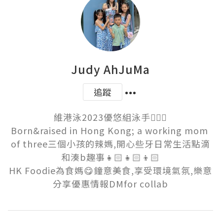
Judy AhJuMa
追蹤
維港泳2023優悠組泳手🏊🏻‍♀️

Born&raised in Hong Kong; a working mom 
of three三個小孩的辣媽,開心些牙日常生活點滴
和湊b趣事👧🏻👧🏻👦🏻

HK Foodie為食媽😋鐘意美食,享受環境氣氛,樂意
分享優惠情報DMfor collab