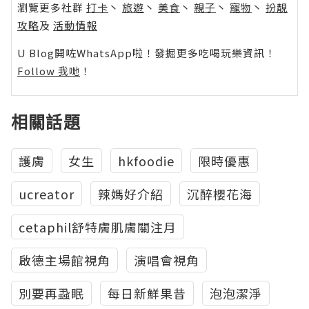
瀏覽更多社群
打卡
丶
旅遊
丶
美食
丶
親子
丶
寵物
丶
扮靚
攻略
及
活動情報
U Blog開咗WhatsApp啦！發掘更多吃喝玩樂資訊！
Follow 我哋
！
相關話題
護膚
女生
hkfoodie
限時優惠
ucreator
辣媽好介紹
沉醉櫻花海
cetaphil舒特膚肌膚關注月
啟德主場館視角
演唱會視角
別要再蝨眠
每日新鮮果昔
泡泡潔淨