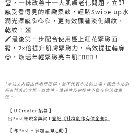
🏆，一抺改善十一大肌膚老化問題，立即
感受看得見的細緻柔軟，輕鬆Swipe up水
潤光澤感💦💦💦，更有效顯著淡化細紋、
乾紋！🆗
🖍️最後第三步配合使用極上紅花緊緻面
霜，2x倍提升肌膚緊緻力，高效提拉輪廓
😌，煥活年輕緊緻亮白肌👍🏻👍🏻！
*本站之內容由作者所提供，並不代表本站的立場。因此本站對
所有博客的立場、真實性、準確性及完整性不負任何法律責
任。
【 U Creator 招募 】
出Post賺現金獎賞 l
登記《社群創作有價企劃》
【 睇Post + 參加品牌活動 】