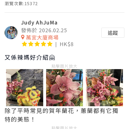
瀏覽次數:15372
Judy AhJuMa
發佈於 2026.02.25
追蹤
萬宜大廈商場
HK$8
又係辣媽好介紹🤗
點擊圖片放大
除了平時常見的賀年蘭花，蕙蘭都有它獨
特的美態！
點擊圖片放大