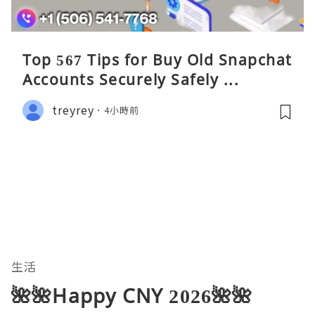
Top 567 Tips for Buy Old Snapchat
Accounts Securely Safely ...
treyrey
4小時前
生活
🌺🌺Happy CNY 2026🌺🌺