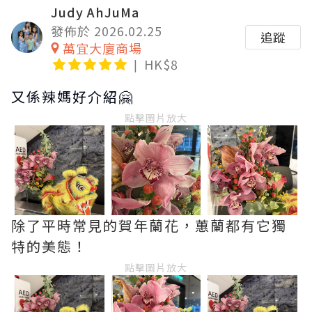
Judy AhJuMa
發佈於 2026.02.25
追蹤
萬宜大廈商場
HK$8
又係辣媽好介紹🤗
點擊圖片放大
除了平時常見的賀年蘭花，蕙蘭都有它獨
特的美態！
點擊圖片放大