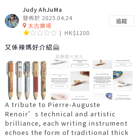
Judy AhJuMa
發佈於 2025.04.24
追蹤
太古廣場
HK$1200
又係辣媽好介紹🤗
點擊圖片放大
A tribute to Pierre-Auguste
Renoir’s technical and artistic
brilliance, each writing instrument
echoes the form of traditional thick