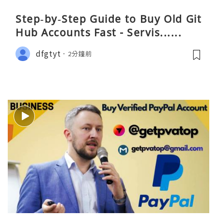
Step‑by‑Step Guide to Buy Old Git
Hub Accounts Fast - Servis......
dfgtyt
2分鐘前