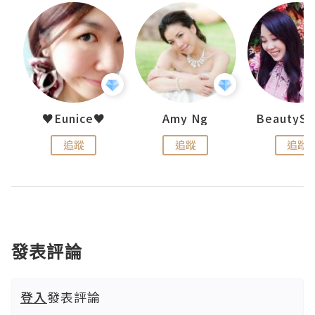
h 夏沫
♥Eunice♥
Amy Ng
追蹤
追蹤
追蹤
發表評論
登入
發表評論