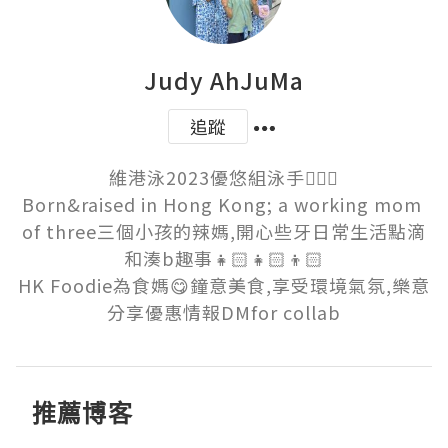
Judy AhJuMa
追蹤
維港泳2023優悠組泳手🏊🏻‍♀️

Born&raised in Hong Kong; a working mom 
of three三個小孩的辣媽,開心些牙日常生活點滴
和湊b趣事👧🏻👧🏻👦🏻

HK Foodie為食媽😋鐘意美食,享受環境氣氛,樂意
分享優惠情報DMfor collab
推薦博客