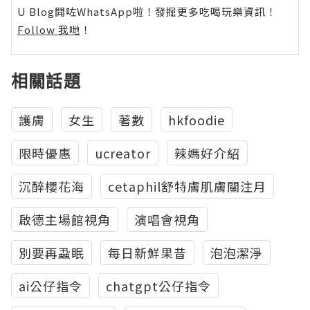
U Blog開咗WhatsApp啦！發掘更多吃喝玩樂資訊！
Follow 我哋
！
相關話題
護膚
女生
著數
hkfoodie
限時優惠
ucreator
辣媽好介紹
沉醉櫻花海
cetaphil舒特膚肌膚關注月
啟德主場館視角
演唱會視角
別要再蝨眠
每日新鮮果昔
泡泡潔淨
ai公仔指令
chatgpt公仔指令