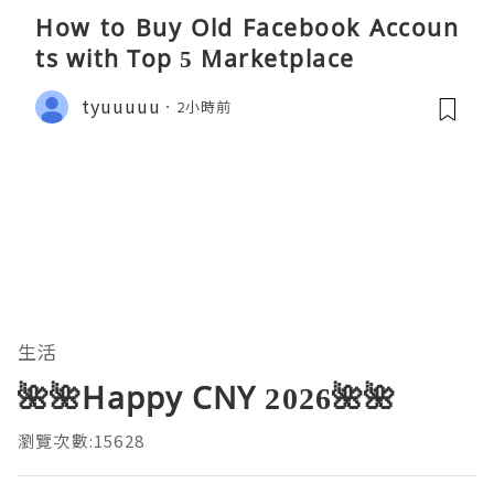
How to Buy Old Facebook Accoun
ts​ with Top 5 Marketplace
tyuuuuu
2小時前
生活
🌺🌺Happy CNY 2026🌺🌺
瀏覽次數:15628