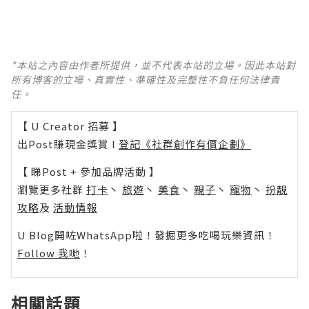
*本站之內容由作者所提供，並不代表本站的立場。因此本站對
所有博客的立場、真實性、準確性及完整性不負任何法律責
任。
【 U Creator 招募 】
出Post賺現金獎賞 l
登記《社群創作有價企劃》
【 睇Post + 參加品牌活動 】
瀏覽更多社群
打卡
丶
旅遊
丶
美食
丶
親子
丶
寵物
丶
扮靚
攻略
及
活動情報
U Blog開咗WhatsApp啦！發掘更多吃喝玩樂資訊！
Follow 我哋
！
相關話題