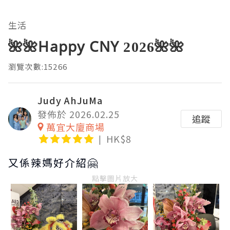
生活
🌺🌺Happy CNY 2026🌺🌺
瀏覽次數:15266
Judy AhJuMa
發佈於 2026.02.25
追蹤
萬宜大廈商場
HK$8
又係辣媽好介紹🤗
點擊圖片放大