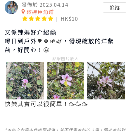
發佈於 2025.04.14
追蹤
歌連臣角道
HK$10
又係辣媽好介紹🤗
噚日到戶外
🌳🍀🌱🌿
，發現綻放的洋紫
荊，好開心！
😬
點擊圖片放大
快樂其實可以很簡單！🥳🥳🥳
*本站之內容由作者所提供，並不代表本站的立場。因此本站對