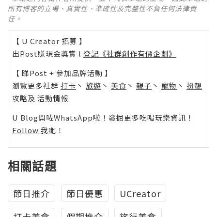
所有博客的立場、真實性、準確性及完整性不負任何法律責
任。
【 U Creator 招募 】
出Post賺現金獎賞 l
登記《社群創作有價企劃》
【 睇Post + 參加品牌活動 】
瀏覽更多社群
打卡
丶
旅遊
丶
美食
丶
親子
丶
寵物
丶
扮靚
攻略
及
活動情報
U Blog開咗WhatsApp啦！發掘更多吃喝玩樂資訊！
Follow 我哋
！
相關話題
節日推介
節日優惠
UCreator
打卡美食
假期推介
旅行美食