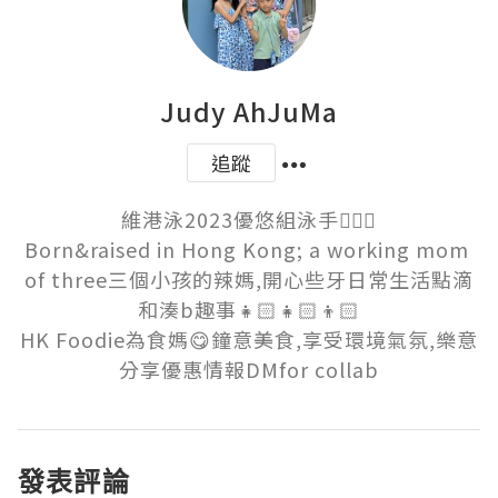
Judy AhJuMa
追蹤
維港泳2023優悠組泳手🏊🏻‍♀️

Born&raised in Hong Kong; a working mom 
of three三個小孩的辣媽,開心些牙日常生活點滴
和湊b趣事👧🏻👧🏻👦🏻

HK Foodie為食媽😋鐘意美食,享受環境氣氛,樂意
分享優惠情報DMfor collab
發表評論