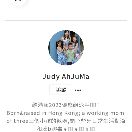
Judy AhJuMa
追蹤
維港泳2023優悠組泳手🏊🏻‍♀️

Born&raised in Hong Kong; a working mom 
of three三個小孩的辣媽,開心些牙日常生活點滴
和湊b趣事👧🏻👧🏻👦🏻
