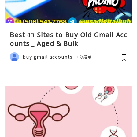
Best 03 Sites to Buy Old Gmail Acc
ounts _ Aged & Bulk
buy gmail accounts
1分鐘前