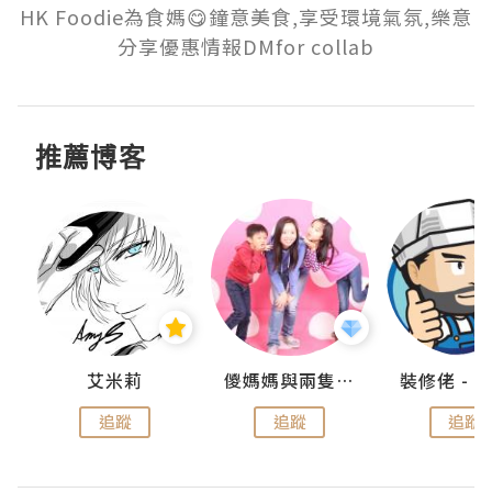
HK Foodie為食媽😋鐘意美食,享受環境氣氛,樂意
分享優惠情報DMfor collab
推薦博客
點滴
艾米莉
儍媽媽與兩隻小魔怪之家
追蹤
追蹤
追蹤