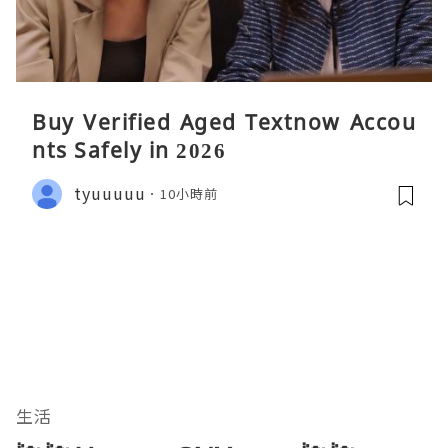
Buy Verified Aged Textnow Accou
nts Safely in 2026
tyuuuuu
10小時前
生活