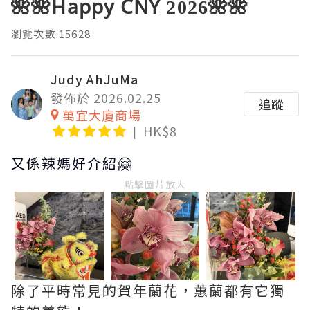
🌺🌺Happy CNY 2026🌺🌺
瀏覽次數:15628
Judy AhJuMa
發佈於 2026.02.25
追蹤
萬宜大廈商場
HK$8
又係辣媽好介紹🤗
點擊圖片放大
除了平時常見的賀年蘭花，蕙蘭都有它獨