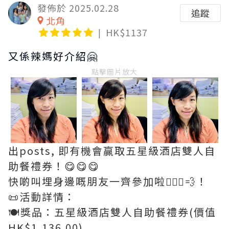
發佈於 2025.02.28
追蹤
北角
HK$1137
又係辣媽好介紹🤗
點擊圖片放大
出posts, 即有機會贏取五星級酒店雙人自
助餐禮券！😋😋😋
快啲叫埋身邊嘅朋友一齊參加啦🏃🏻‍♀️💨！
📜活動詳情：
🍽️獎品：五星級酒店雙人自助餐禮券(價值
HK$1,136.00)