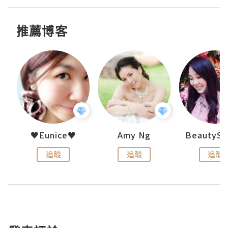
推薦博客
h 夏沫
♥Eunice♥
Amy Ng
追蹤
追蹤
追蹤