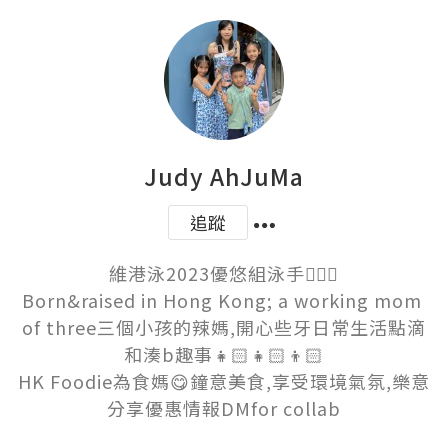
Judy AhJuMa
追蹤
維港泳2023優悠組泳手🏊🏻‍♀️

Born&raised in Hong Kong; a working mom 
of three三個小孩的辣媽,開心些牙日常生活點滴
和湊b趣事👧🏻👧🏻👦🏻

HK Foodie為食媽😋鐘意美食,享受環境氣氛,樂意
分享優惠情報DMfor collab