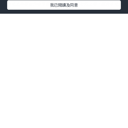
*本站之內容由作者所提供，並不代表本站的立場。因此本站對
我已閱讀及同意
所有博客的立場、真實性、準確性及完整性不負任何法律責
任。
【 U Creator 招募 】
出Post賺現金獎賞 l
登記《社群創作有價企劃》
【 睇Post + 參加品牌活動 】
瀏覽更多社群
打卡
丶
旅遊
丶
美食
丶
親子
丶
寵物
丶
扮靚
攻略
及
活動情報
U Blog開咗WhatsApp啦！發掘更多吃喝玩樂資訊！
Follow 我哋
！
相關話題
健康神隊友
變身甜品大師
親子活動