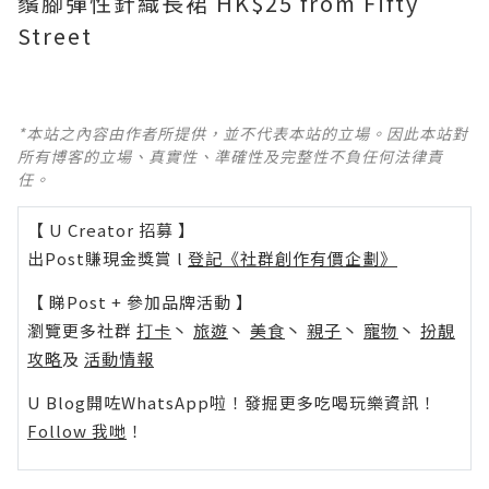
鬚腳彈性針織長裙 HK$25 from Fifty
Street
*本站之內容由作者所提供，並不代表本站的立場。因此本站對
所有博客的立場、真實性、準確性及完整性不負任何法律責
任。
【 U Creator 招募 】
出Post賺現金獎賞 l
登記《社群創作有價企劃》
【 睇Post + 參加品牌活動 】
瀏覽更多社群
打卡
丶
旅遊
丶
美食
丶
親子
丶
寵物
丶
扮靚
攻略
及
活動情報
U Blog開咗WhatsApp啦！發掘更多吃喝玩樂資訊！
Follow 我哋
！